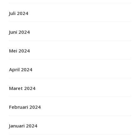
Juli 2024
Juni 2024
Mei 2024
April 2024
Maret 2024
Februari 2024
Januari 2024