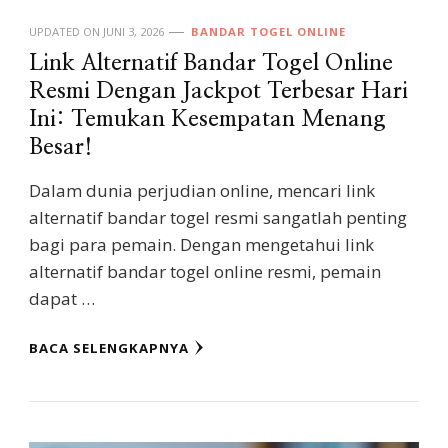
UPDATED ON
JUNI 3, 2026
BANDAR TOGEL ONLINE
Link Alternatif Bandar Togel Online
Resmi Dengan Jackpot Terbesar Hari
Ini: Temukan Kesempatan Menang
Besar!
Dalam dunia perjudian online, mencari link
alternatif bandar togel resmi sangatlah penting
bagi para pemain. Dengan mengetahui link
alternatif bandar togel online resmi, pemain
dapat …
BACA SELENGKAPNYA