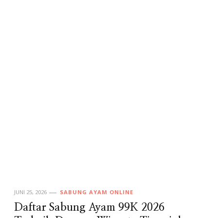
JUNI 25, 2026
SABUNG AYAM ONLINE
Daftar Sabung Ayam 99K 2026