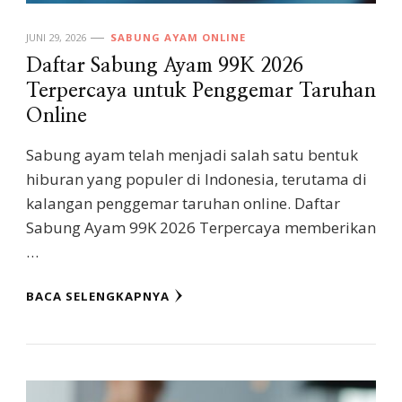
JUNI 29, 2026
SABUNG AYAM ONLINE
Daftar Sabung Ayam 99K 2026
Terpercaya untuk Penggemar Taruhan
Online
Sabung ayam telah menjadi salah satu bentuk
hiburan yang populer di Indonesia, terutama di
kalangan penggemar taruhan online. Daftar
Sabung Ayam 99K 2026 Terpercaya memberikan
…
BACA SELENGKAPNYA