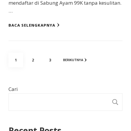
mendaftar di Sabung Ayam 99K tanpa kesulitan.
…
BACA SELENGKAPNYA
Paginasi
HALAMAN
HALAMAN
HALAMAN
1
2
3
BERIKUTNYA
pos
Cari
C
Recent Posts