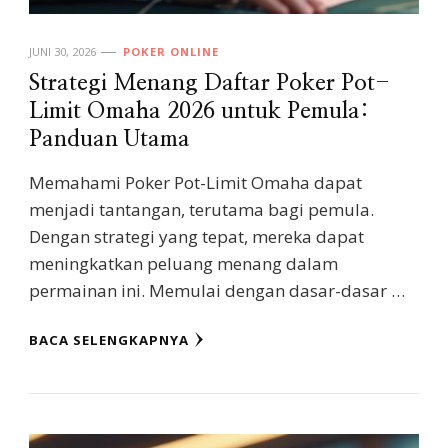
JUNI 30, 2026
POKER ONLINE
Strategi Menang Daftar Poker Pot-
Limit Omaha 2026 untuk Pemula:
Panduan Utama
Memahami Poker Pot-Limit Omaha dapat
menjadi tantangan, terutama bagi pemula.
Dengan strategi yang tepat, mereka dapat
meningkatkan peluang menang dalam
permainan ini. Memulai dengan dasar-dasar …
BACA SELENGKAPNYA