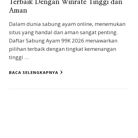
Terbaik Dengan Winrate Tinggi dan
Aman
Dalam dunia sabung ayam online, menemukan
situs yang handal dan aman sangat penting.
Daftar Sabung Ayam 99K 2026 menawarkan
pilihan terbaik dengan tingkat kemenangan
tinggi …
BACA SELENGKAPNYA