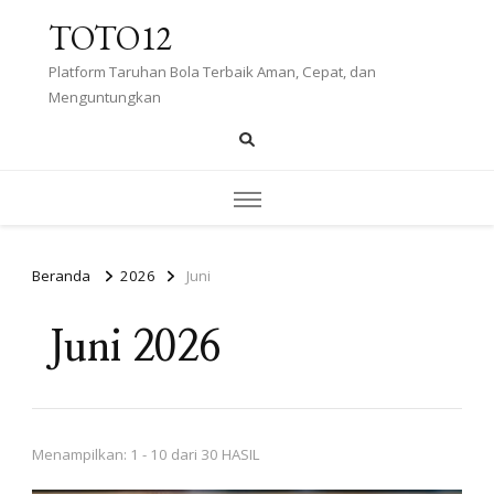
TOTO12
Platform Taruhan Bola Terbaik Aman, Cepat, dan
Menguntungkan
Beranda
2026
Juni
Juni 2026
Menampilkan: 1 - 10 dari 30 HASIL