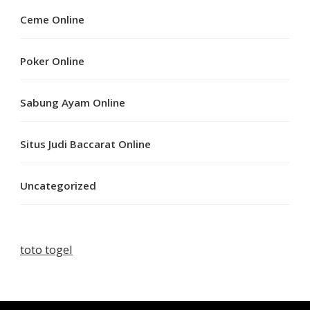
Ceme Online
Poker Online
Sabung Ayam Online
Situs Judi Baccarat Online
Uncategorized
toto togel