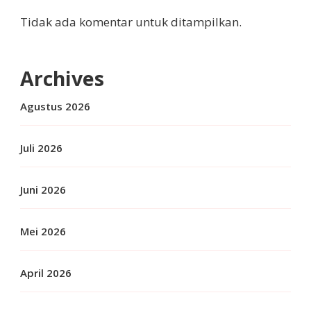
Tidak ada komentar untuk ditampilkan.
Archives
Agustus 2026
Juli 2026
Juni 2026
Mei 2026
April 2026