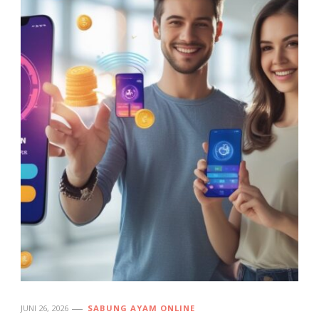
JUNI 26, 2026
SABUNG AYAM ONLINE