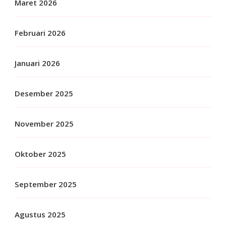
Maret 2026
Februari 2026
Januari 2026
Desember 2025
November 2025
Oktober 2025
September 2025
Agustus 2025