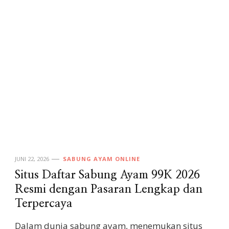
JUNI 22, 2026
SABUNG AYAM ONLINE
Situs Daftar Sabung Ayam 99K 2026
Resmi dengan Pasaran Lengkap dan
Terpercaya
Dalam dunia sabung ayam, menemukan situs