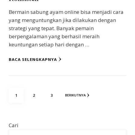
Bermain sabung ayam online bisa menjadi cara
yang menguntungkan jika dilakukan dengan
strategi yang tepat. Banyak pemain
berpengalaman yang berhasil meraih
keuntungan setiap hari dengan …
BACA SELENGKAPNYA
Paginasi
HALAMAN
HALAMAN
HALAMAN
1
2
3
BERIKUTNYA
pos
Cari