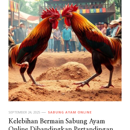
SEPTEMBER 24, 2025
SABUNG AYAM ONLINE
Kelebihan Bermain Sabung Ayam
Online Dibandingkan Pertandingan