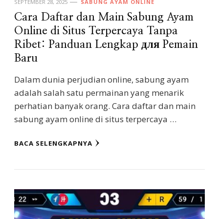
SEPTEMBER 28, 2025
SABUNG AYAM ONLINE
Cara Daftar dan Main Sabung Ayam
Online di Situs Terpercaya Tanpa
Ribet: Panduan Lengkap для Pemain
Baru
Dalam dunia perjudian online, sabung ayam
adalah salah satu permainan yang menarik
perhatian banyak orang. Cara daftar dan main
sabung ayam online di situs terpercaya …
BACA SELENGKAPNYA