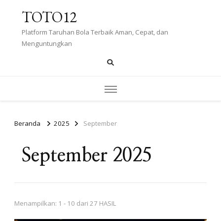
TOTO12
Platform Taruhan Bola Terbaik Aman, Cepat, dan
Menguntungkan
Beranda
2025
September
September 2025
Menampilkan: 1 - 10 dari 27 HASIL