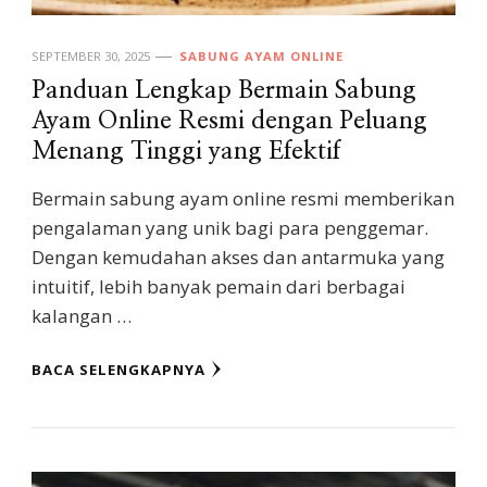
SEPTEMBER 30, 2025
SABUNG AYAM ONLINE
Panduan Lengkap Bermain Sabung
Ayam Online Resmi dengan Peluang
Menang Tinggi yang Efektif
Bermain sabung ayam online resmi memberikan
pengalaman yang unik bagi para penggemar.
Dengan kemudahan akses dan antarmuka yang
intuitif, lebih banyak pemain dari berbagai
kalangan …
BACA SELENGKAPNYA