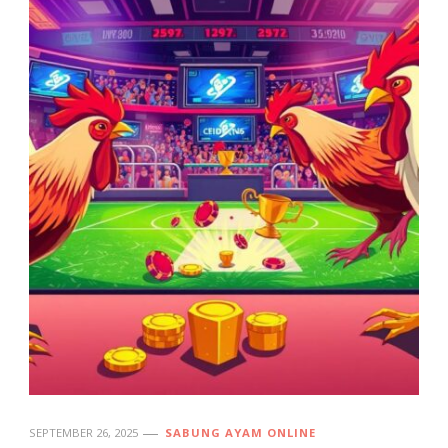
SEPTEMBER 26, 2025
SABUNG AYAM ONLINE