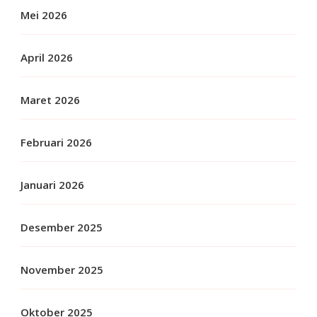
Mei 2026
April 2026
Maret 2026
Februari 2026
Januari 2026
Desember 2025
November 2025
Oktober 2025