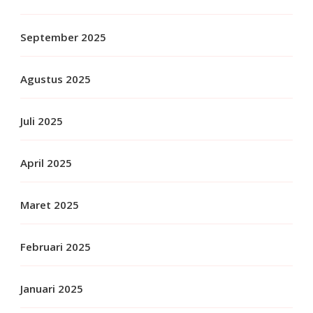
September 2025
Agustus 2025
Juli 2025
April 2025
Maret 2025
Februari 2025
Januari 2025