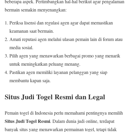
beberapa aspek. Pertimbangkan hal-hal berikut agar pengalaman
bermain semakin menyenangkan:
Periksa lisensi dan regulasi agen agar dapat memastikan
keamanan saat bermain.
Amati reputasi agen melalui ulasan pemain lain di forum atau
media sosial.
Pilih agen yang menawarkan berbagai promo yang menarik
untuk meningkatkan peluang menang.
Pastikan agen memiliki layanan pelanggan yang siap
membantu kapan saja.
Situs Judi Togel Resmi dan Legal
Pemain togel di Indonesia perlu memahami pentingnya memilih
Situs Judi Togel Resmi
. Dalam dunia judi online, terdapat
banyak situs yang menawarkan permainan togel, tetapi tidak