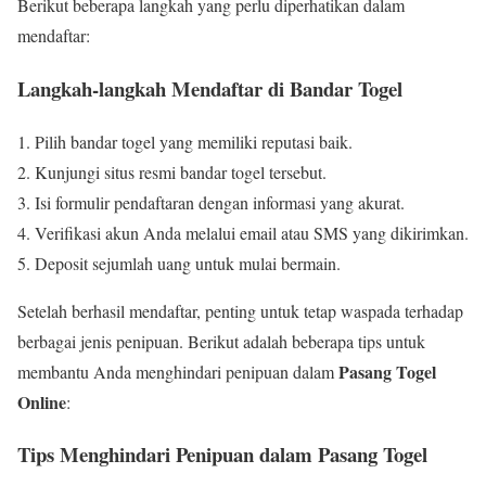
Berikut beberapa langkah yang perlu diperhatikan dalam
mendaftar:
Langkah-langkah Mendaftar di Bandar Togel
Pilih bandar togel yang memiliki reputasi baik.
Kunjungi situs resmi bandar togel tersebut.
Isi formulir pendaftaran dengan informasi yang akurat.
Verifikasi akun Anda melalui email atau SMS yang dikirimkan.
Deposit sejumlah uang untuk mulai bermain.
Setelah berhasil mendaftar, penting untuk tetap waspada terhadap
berbagai jenis penipuan. Berikut adalah beberapa tips untuk
Pasang Togel
membantu Anda menghindari penipuan dalam
Online
:
Tips Menghindari Penipuan dalam Pasang Togel