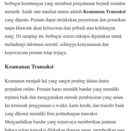
berbagai keuntungan yang membuat pengalaman berjudi semakin
Keamanan Transaksi
menarik. Salah satu manfaat utama adalah
yang dijamin. Pemain dapat melakukan penyetoran dan penarikan
tanpa khawatir akan kebocoran data pribadi atau kehilangan
uang. Di samping itu, berbagai sistem enkripsi digunakan untuk
melindungi informasi sensitif, sehingga kenyamanan dan
kepercayaan pemain tetap terjaga.
Keamanan Transaksi
Keamanan menjadi hal yang sangat penting dalam dunia
perjudian online. Pemain harus memilih bandar yang memiliki
reputasi baik dan menggunakan metode pembayaran yang aman.
Ini termasuk penggunaan e-wallet, kartu kredit, dan transfer bank
yang dikenal memiliki fitur perlindungan transaksi.
Mengandalkan bandar yang terpercaya memberikan jaminan
bahwa setiap transaksi dilakukan dengan aman, memberikan rasa