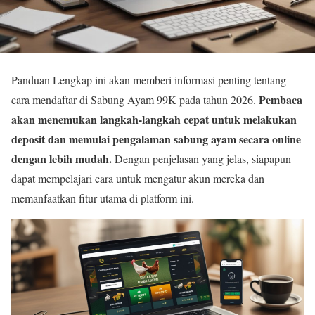
Panduan Lengkap ini akan memberi informasi penting tentang
Pembaca
cara mendaftar di Sabung Ayam 99K pada tahun 2026.
akan menemukan langkah-langkah cepat untuk melakukan
deposit dan memulai pengalaman sabung ayam secara online
dengan lebih mudah.
Dengan penjelasan yang jelas, siapapun
dapat mempelajari cara untuk mengatur akun mereka dan
memanfaatkan fitur utama di platform ini.