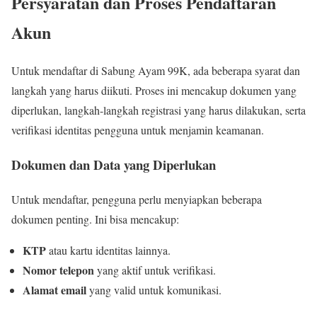
Persyaratan dan Proses Pendaftaran
Akun
Untuk mendaftar di Sabung Ayam 99K, ada beberapa syarat dan
langkah yang harus diikuti. Proses ini mencakup dokumen yang
diperlukan, langkah-langkah registrasi yang harus dilakukan, serta
verifikasi identitas pengguna untuk menjamin keamanan.
Dokumen dan Data yang Diperlukan
Untuk mendaftar, pengguna perlu menyiapkan beberapa
dokumen penting. Ini bisa mencakup:
KTP
atau kartu identitas lainnya.
Nomor telepon
yang aktif untuk verifikasi.
Alamat email
yang valid untuk komunikasi.