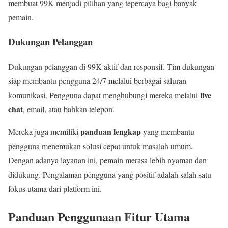
membuat 99K menjadi pilihan yang tepercaya bagi banyak
pemain.
Dukungan Pelanggan
Dukungan pelanggan di 99K aktif dan responsif. Tim dukungan
siap membantu pengguna 24/7 melalui berbagai saluran
live
komunikasi. Pengguna dapat menghubungi mereka melalui
chat
, email, atau bahkan telepon.
panduan lengkap
Mereka juga memiliki
yang membantu
pengguna menemukan solusi cepat untuk masalah umum.
Dengan adanya layanan ini, pemain merasa lebih nyaman dan
didukung. Pengalaman pengguna yang positif adalah salah satu
fokus utama dari platform ini.
Panduan Penggunaan Fitur Utama