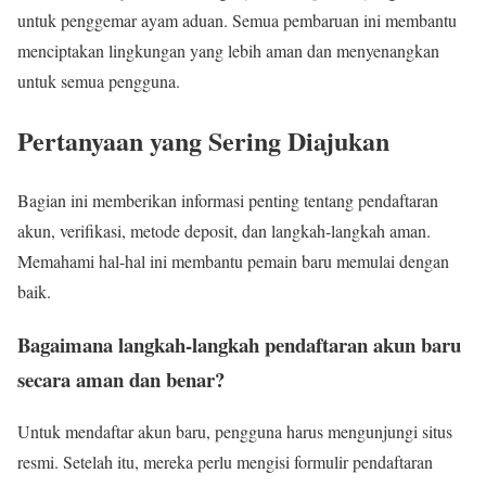
untuk penggemar ayam aduan. Semua pembaruan ini membantu
menciptakan lingkungan yang lebih aman dan menyenangkan
untuk semua pengguna.
Pertanyaan yang Sering Diajukan
Bagian ini memberikan informasi penting tentang pendaftaran
akun, verifikasi, metode deposit, dan langkah-langkah aman.
Memahami hal-hal ini membantu pemain baru memulai dengan
baik.
Bagaimana langkah-langkah pendaftaran akun baru
secara aman dan benar?
Untuk mendaftar akun baru, pengguna harus mengunjungi situs
resmi. Setelah itu, mereka perlu mengisi formulir pendaftaran