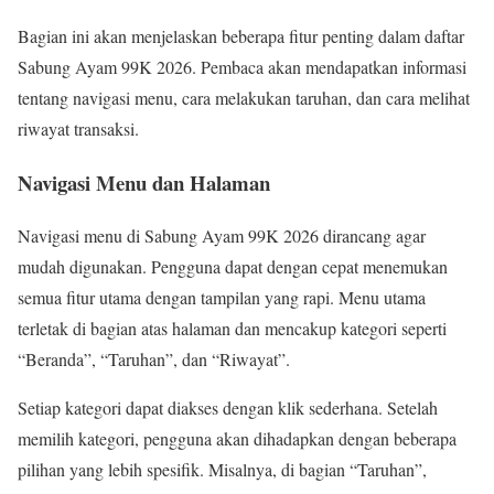
Bagian ini akan menjelaskan beberapa fitur penting dalam daftar
Sabung Ayam 99K 2026. Pembaca akan mendapatkan informasi
tentang navigasi menu, cara melakukan taruhan, dan cara melihat
riwayat transaksi.
Navigasi Menu dan Halaman
Navigasi menu di Sabung Ayam 99K 2026 dirancang agar
mudah digunakan. Pengguna dapat dengan cepat menemukan
semua fitur utama dengan tampilan yang rapi. Menu utama
terletak di bagian atas halaman dan mencakup kategori seperti
“Beranda”, “Taruhan”, dan “Riwayat”.
Setiap kategori dapat diakses dengan klik sederhana. Setelah
memilih kategori, pengguna akan dihadapkan dengan beberapa
pilihan yang lebih spesifik. Misalnya, di bagian “Taruhan”,