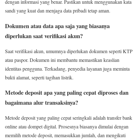
dengan informasi yang benar. Pastikan untuk menggunakan kata
sandi yang kuat dan menjaga data pribadi tetap aman.
Dokumen atau data apa saja yang biasanya
diperlukan saat verifikasi akun?
Saat verifikasi akun, umumnya diperlukan dokumen seperti KTP
atau paspor. Dokumen ini membantu memastikan keaslian
identitas pengguna. Terkadang, penyedia layanan juga meminta
bukti alamat, seperti tagihan listrik.
Metode deposit apa yang paling cepat diproses dan
bagaimana alur transaksinya?
Metode deposit yang paling cepat seringkali adalah transfer bank
online atau dompet digital. Prosesnya biasanya dimulai dengan
memilih metode deposit, memasukkan jumlah, dan mengikuti