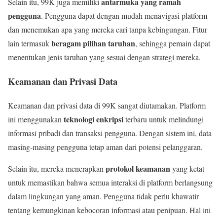
antarmuka yang ramah
Selain itu, 99K juga memiliki
pengguna
. Pengguna dapat dengan mudah menavigasi platform
dan menemukan apa yang mereka cari tanpa kebingungan. Fitur
beragam pilihan taruhan
lain termasuk
, sehingga pemain dapat
menentukan jenis taruhan yang sesuai dengan strategi mereka.
Keamanan dan Privasi Data
Keamanan dan privasi data di 99K sangat diutamakan. Platform
teknologi enkripsi
ini menggunakan
terbaru untuk melindungi
informasi pribadi dan transaksi pengguna. Dengan sistem ini, data
masing-masing pengguna tetap aman dari potensi pelanggaran.
protokol keamanan
Selain itu, mereka menerapkan
yang ketat
untuk memastikan bahwa semua interaksi di platform berlangsung
dalam lingkungan yang aman. Pengguna tidak perlu khawatir
tentang kemungkinan kebocoran informasi atau penipuan. Hal ini