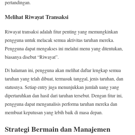
pertandingan.
Melihat Riwayat Transaksi
Riwayat transaksi adalah fitur penting yang memungkinkan
pengguna untuk melacak semua aktivitas taruhan mereka.
Pengguna dapat mengakses ini melalui menu yang ditentukan,
biasanya disebut “Riwayat”.
Di halaman ini, pengguna akan melihat daftar lengkap semua
taruhan yang telah dibuat, termasuk tanggal, jenis taruhan, dan
statusnya. Setiap entry juga menunjukkan jumlah uang yang
dipertaruhkan dan hasil dari taruhan tersebut. Dengan fitur ini,
pengguna dapat menganalisis performa taruhan mereka dan
membuat keputusan yang lebih baik di masa depan.
Strategi Bermain dan Manajemen