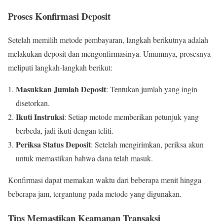
Proses Konfirmasi Deposit
Setelah memilih metode pembayaran, langkah berikutnya adalah
melakukan deposit dan mengonfirmasinya. Umumnya, prosesnya
meliputi langkah-langkah berikut:
Masukkan Jumlah Deposit
: Tentukan jumlah yang ingin
disetorkan.
Ikuti Instruksi
: Setiap metode memberikan petunjuk yang
berbeda, jadi ikuti dengan teliti.
Periksa Status Deposit
: Setelah mengirimkan, periksa akun
untuk memastikan bahwa dana telah masuk.
Konfirmasi dapat memakan waktu dari beberapa menit hingga
beberapa jam, tergantung pada metode yang digunakan.
Tips Memastikan Keamanan Transaksi