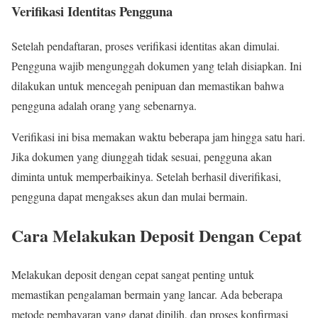
Verifikasi Identitas Pengguna
Setelah pendaftaran, proses verifikasi identitas akan dimulai.
Pengguna wajib mengunggah dokumen yang telah disiapkan. Ini
dilakukan untuk mencegah penipuan dan memastikan bahwa
pengguna adalah orang yang sebenarnya.
Verifikasi ini bisa memakan waktu beberapa jam hingga satu hari.
Jika dokumen yang diunggah tidak sesuai, pengguna akan
diminta untuk memperbaikinya. Setelah berhasil diverifikasi,
pengguna dapat mengakses akun dan mulai bermain.
Cara Melakukan Deposit Dengan Cepat
Melakukan deposit dengan cepat sangat penting untuk
memastikan pengalaman bermain yang lancar. Ada beberapa
metode pembayaran yang dapat dipilih, dan proses konfirmasi