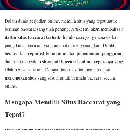
Dalam dunia perjudian online, memilih situs yang tepat untuk
bermain baccarat sangatlah penting. Artikel ini akan membahas 5
daftar situs baccarat terbaik
di Indonesia yang menawarkan
pengalaman bermain yang aman dan menyenangkan. Dipilih
reputasi
keamanan
pengalaman pengguna
berdasarkan
,
, dan
,
situs judi baccarat online terpercaya
daftar ini mencakup
yang
telah berlisensi resmi. Dengan informasi ini, pemain dapat
menemukan situs yang sesuai untuk bermain baccarat secara
online.
Mengapa Memilih Situs Baccarat yang
Tepat?
memilih situs baccarat yang tepat
kepercayaan dan
Dalam
,