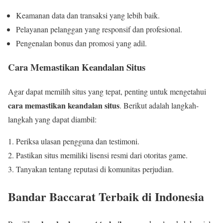
Keamanan data dan transaksi yang lebih baik.
Pelayanan pelanggan yang responsif dan profesional.
Pengenalan bonus dan promosi yang adil.
Cara Memastikan Keandalan Situs
Agar dapat memilih situs yang tepat, penting untuk mengetahui
cara memastikan keandalan situs
. Berikut adalah langkah-
langkah yang dapat diambil:
Periksa ulasan pengguna dan testimoni.
Pastikan situs memiliki lisensi resmi dari otoritas game.
Tanyakan tentang reputasi di komunitas perjudian.
Bandar Baccarat Terbaik di Indonesia