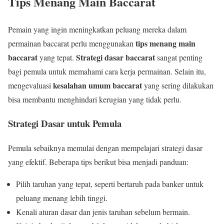
Tips Menang Main Baccarat
Pemain yang ingin meningkatkan peluang mereka dalam
tips menang main
permainan baccarat perlu menggunakan
baccarat
Strategi dasar baccarat
yang tepat.
sangat penting
bagi pemula untuk memahami cara kerja permainan. Selain itu,
kesalahan umum baccarat
mengevaluasi
yang sering dilakukan
bisa membantu menghindari kerugian yang tidak perlu.
Strategi Dasar untuk Pemula
Pemula sebaiknya memulai dengan mempelajari strategi dasar
yang efektif. Beberapa tips berikut bisa menjadi panduan:
Pilih taruhan yang tepat, seperti bertaruh pada banker untuk
peluang menang lebih tinggi.
Kenali aturan dasar dan jenis taruhan sebelum bermain.