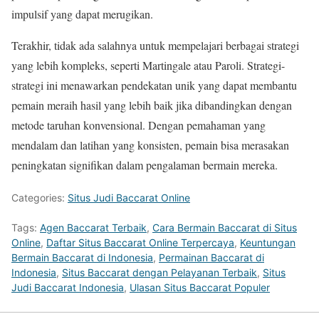
impulsif yang dapat merugikan.
Terakhir, tidak ada salahnya untuk mempelajari berbagai strategi
yang lebih kompleks, seperti Martingale atau Paroli. Strategi-
strategi ini menawarkan pendekatan unik yang dapat membantu
pemain meraih hasil yang lebih baik jika dibandingkan dengan
metode taruhan konvensional. Dengan pemahaman yang
mendalam dan latihan yang konsisten, pemain bisa merasakan
peningkatan signifikan dalam pengalaman bermain mereka.
Categories:
Situs Judi Baccarat Online
Tags:
Agen Baccarat Terbaik
,
Cara Bermain Baccarat di Situs
Online
,
Daftar Situs Baccarat Online Terpercaya
,
Keuntungan
Bermain Baccarat di Indonesia
,
Permainan Baccarat di
Indonesia
,
Situs Baccarat dengan Pelayanan Terbaik
,
Situs
Judi Baccarat Indonesia
,
Ulasan Situs Baccarat Populer