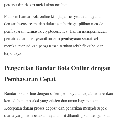
percaya diri dalam melakukan taruhan.
Platform bandar bola online kini juga menyediakan layanan
dengan lisensi resmi dan dukungan berbagai pilihan metode
pembayaran, termasuk cryptocurrency. Hal ini mempermudah
pemain dalam menyesuaikan cara pembayaran sesuai kebutuhan
mereka, menjadikan pengalaman taruhan lebih fleksibel dan
terpercaya.
Pengertian Bandar Bola Online dengan
Pembayaran Cepat
Bandar bola online dengan sistem pembayaran cepat memberikan
kemudahan transaksi yang efisien dan aman bagi pemain.
Kecepatan dalam proses deposit dan penarikan menjadi aspek
utama yang membedakan layanan ini dibandingkan dengan situs