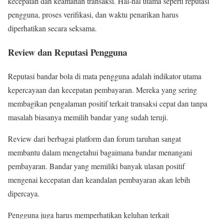
kecepatan dan keamanan transaksi. Hal-hal utama seperti reputasi
pengguna, proses verifikasi, dan waktu penarikan harus
diperhatikan secara seksama.
Review dan Reputasi Pengguna
Reputasi bandar bola di mata pengguna adalah indikator utama
kepercayaan dan kecepatan pembayaran. Mereka yang sering
membagikan pengalaman positif terkait transaksi cepat dan tanpa
masalah biasanya memilih bandar yang sudah teruji.
Review dari berbagai platform dan forum taruhan sangat
membantu dalam mengetahui bagaimana bandar menangani
pembayaran. Bandar yang memiliki banyak ulasan positif
mengenai kecepatan dan keandalan pembayaran akan lebih
dipercaya.
Pengguna juga harus memperhatikan keluhan terkait