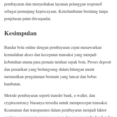
pembayaran dan menyediakan layanan pelanggan responsif
sebagai penunjang kepercayaan. Keterlambatan berulang tanpa
penjelasan patut diwaspadai.
Kesimpulan
Bandar bola online dengan pembayaran cepat menawarkan
kemudahan akses dan kecepatan transaksi yang menjadi
kebutuhan utama para pemain taruhan sepak bola. Proses deposit
dan penarikan yang berlangsung dalam hitungan menit
memastikan pengalaman bermain yang lancar dan bebas
hambatan.
Metode pembayaran seperti transfer bank, e-wallet, dan
cryptocurrency biasanya tersedia untuk mempercepat transaksi.
Keamanan dan transparansi dalam pembayaran menjadi faktor