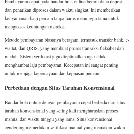
Pembayaran cepat pada bandar bola online berarti dana deposit
dan penarikan diproses dalam waktu singkat. Ini memberikan
kenyamanan bagi pemain tanpa harus menunggu lama untuk
mengakses keuntungan mereka.
Metode pembayaran biasanya beragam, termasuk transfer bank, e-
wallet, dan QRIS, yang membuat proses transaksi fleksibel dan
mudah. Sistem verifikasi juga dioptimalkan agar tidak
menghambat laju pembayaran. Kecepatan ini sangat penting
untuk menjaga kepercayaan dan kepuasan pemain.
Perbedaan dengan Situs Taruhan Konvensional
Bandar bola online dengan pembayaran cepat berbeda dari situs
taruhan konvensional yang sering kali mengharuskan proses
manual dan waktu tunggu yang lama. Situs konvensional
cenderung memerlukan verifikasi manual yang memakan waktu