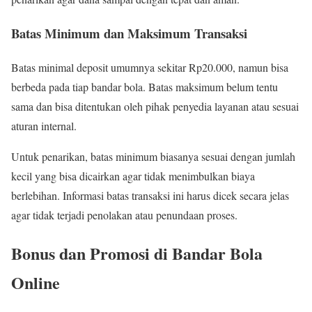
Batas Minimum dan Maksimum Transaksi
Batas minimal deposit umumnya sekitar Rp20.000, namun bisa
berbeda pada tiap bandar bola. Batas maksimum belum tentu
sama dan bisa ditentukan oleh pihak penyedia layanan atau sesuai
aturan internal.
Untuk penarikan, batas minimum biasanya sesuai dengan jumlah
kecil yang bisa dicairkan agar tidak menimbulkan biaya
berlebihan. Informasi batas transaksi ini harus dicek secara jelas
agar tidak terjadi penolakan atau penundaan proses.
Bonus dan Promosi di Bandar Bola
Online