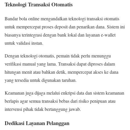
Teknologi Transaksi Otomatis
Bandar bola online mengandalkan teknologi transaksi otomatis
untuk mempercepat proses deposit dan penarikan dana. Sistem ini
biasanya terintegrasi dengan bank lokal dan layanan e-wallet
untuk validasi instan.
Dengan teknologi otomatis, pemain tidak perlu menunggu
verifikasi manual yang lama. Transaksi dapat diproses dalam
hitungan menit atau bahkan detik, mempercepat akses ke dana
yang tersedia untuk digunakan taruhan.
Keamanan juga dijaga melalui enkripsi data dan sistem keamanan
berlapis agar semua transaksi bebas dari risiko penipuan atau
intervensi pihak tidak bertanggung jawab.
Dedikasi Layanan Pelanggan