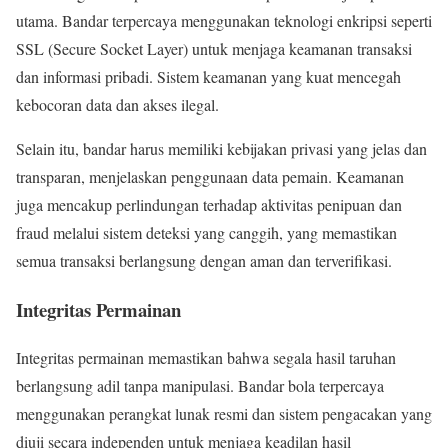
utama. Bandar terpercaya menggunakan teknologi enkripsi seperti
SSL (Secure Socket Layer) untuk menjaga keamanan transaksi
dan informasi pribadi. Sistem keamanan yang kuat mencegah
kebocoran data dan akses ilegal.
Selain itu, bandar harus memiliki kebijakan privasi yang jelas dan
transparan, menjelaskan penggunaan data pemain. Keamanan
juga mencakup perlindungan terhadap aktivitas penipuan dan
fraud melalui sistem deteksi yang canggih, yang memastikan
semua transaksi berlangsung dengan aman dan terverifikasi.
Integritas Permainan
Integritas permainan memastikan bahwa segala hasil taruhan
berlangsung adil tanpa manipulasi. Bandar bola terpercaya
menggunakan perangkat lunak resmi dan sistem pengacakan yang
diuji secara independen untuk menjaga keadilan hasil