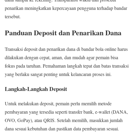
penarikan meningkatkan kepercayaan pengguna terhadap bandar
tersebut.
Panduan Deposit dan Penarikan Dana
Transaksi deposit dan penarikan dana di bandar bola online harus
dilakukan dengan cepat, aman, dan mudah agar pemain bisa
fokus pada taruhan. Pemahaman langkah tepat dan batas transaksi
yang berlaku sangat penting untuk kelancaran proses ini.
Langkah-Langkah Deposit
Untuk melakukan deposit, pemain perlu memilih metode
pembayaran yang tersedia seperti transfer bank, e-wallet (DANA,
OVO, GoPay), atau QRIS. Setelah memilih, masukkan jumlah
dana sesuai kebutuhan dan pastikan data pembayaran sesuai.