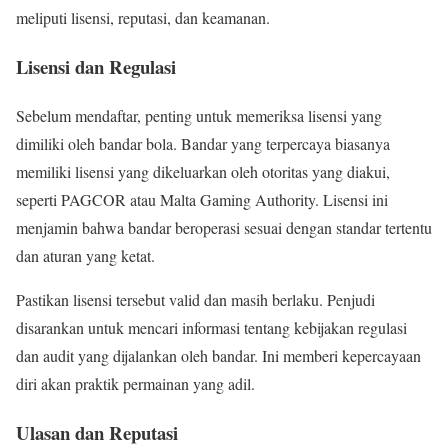
meliputi lisensi, reputasi, dan keamanan.
Lisensi dan Regulasi
Sebelum mendaftar, penting untuk memeriksa lisensi yang
dimiliki oleh bandar bola. Bandar yang terpercaya biasanya
memiliki lisensi yang dikeluarkan oleh otoritas yang diakui,
seperti PAGCOR atau Malta Gaming Authority. Lisensi ini
menjamin bahwa bandar beroperasi sesuai dengan standar tertentu
dan aturan yang ketat.
Pastikan lisensi tersebut valid dan masih berlaku. Penjudi
disarankan untuk mencari informasi tentang kebijakan regulasi
dan audit yang dijalankan oleh bandar. Ini memberi kepercayaan
diri akan praktik permainan yang adil.
Ulasan dan Reputasi