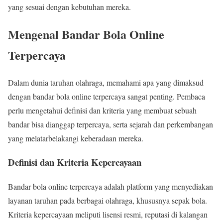
yang sesuai dengan kebutuhan mereka.
Mengenal Bandar Bola Online
Terpercaya
Dalam dunia taruhan olahraga, memahami apa yang dimaksud
dengan bandar bola online terpercaya sangat penting. Pembaca
perlu mengetahui definisi dan kriteria yang membuat sebuah
bandar bisa dianggap terpercaya, serta sejarah dan perkembangan
yang melatarbelakangi keberadaan mereka.
Definisi dan Kriteria Kepercayaan
Bandar bola online terpercaya adalah platform yang menyediakan
layanan taruhan pada berbagai olahraga, khususnya sepak bola.
Kriteria kepercayaan meliputi lisensi resmi, reputasi di kalangan