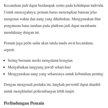
Kecanduan judi dapat berdampak serius pada kehidupan individu.
Untuk mencegahnya, pemain harus menetapkan batasan jelas
mengenai waktu dan uang yang dihabiskan. Menggunakan fitur
pengaturan batas taruhan pada platform judi dapat membantu
mendukung dengan ini.
Pemain juga perlu sadar akan tanda-tanda awal kecanduan,
seperti:
Sering bermain meski mengalami kerugian
Mengabaikan tanggung jawab sehari-hari
Menggunakan uang yang seharusnya untuk kebutuhan penting
Dengan mengenali perilaku ini, langkah preventif dapat diambil
untuk menghindari perkembangan lebih lanjut.
Perlindungan Pemain