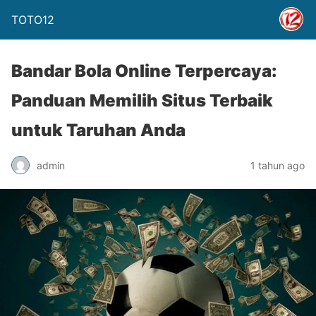
TOTO12
Bandar Bola Online Terpercaya:
Panduan Memilih Situs Terbaik
untuk Taruhan Anda
admin
1 tahun ago