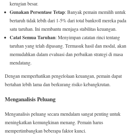
kerugian besar.
Gunakan Persentase Tetap
: Banyak pemain memilih untuk
bertaruh tidak lebih dari 1-5% dari total bankroll mereka pada
satu taruhan. Ini membantu menjaga stabilitas keuangan.
Catat Semua Taruhan
: Menyimpan catatan rinci tentang
taruhan yang telah dipasang. Termasuk hasil dan modal, akan
memudahkan dalam evaluasi dan perbaikan strategi di masa
mendatang.
Dengan memperhatikan pengelolaan keuangan, pemain dapat
bertahan lebih lama dan berkurang risiko kebangkrutan.
Menganalisis Peluang
Menganalisis peluang secara mendalam sangat penting untuk
meningkatkan kemungkinan menang. Pemain harus
mempertimbangkan beberapa faktor kunci.