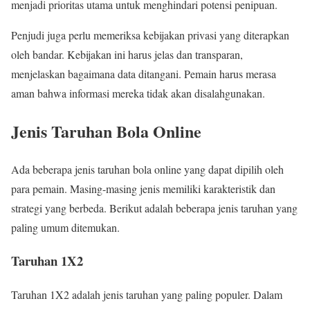
menjadi prioritas utama untuk menghindari potensi penipuan.
Penjudi juga perlu memeriksa kebijakan privasi yang diterapkan
oleh bandar. Kebijakan ini harus jelas dan transparan,
menjelaskan bagaimana data ditangani. Pemain harus merasa
aman bahwa informasi mereka tidak akan disalahgunakan.
Jenis Taruhan Bola Online
Ada beberapa jenis taruhan bola online yang dapat dipilih oleh
para pemain. Masing-masing jenis memiliki karakteristik dan
strategi yang berbeda. Berikut adalah beberapa jenis taruhan yang
paling umum ditemukan.
Taruhan 1X2
Taruhan 1X2 adalah jenis taruhan yang paling populer. Dalam