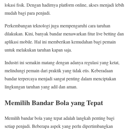
lokasi fisik. Dengan hadirnya platform online, akses menjadi lebih
mudah bagi para penjudi.
Perkembangan teknologi juga mempengaruhi cara taruhan
dilakukan. Kini, banyak bandar menawarkan fitur live betting dan
aplikasi mobile. Hal ini memberikan kemudahan bagi pemain
untuk melakukan taruhan kapan saja.
Industri ini semakin matang dengan adanya regulasi yang ketat,
melindungi pemain dari praktik yang tidak etis. Keberadaan
bandar terpercaya menjadi sangat penting dalam menciptakan
lingkungan taruhan yang adil dan aman.
Memilih Bandar Bola yang Tepat
Memilih bandar bola yang tepat adalah langkah penting bagi
setiap penjudi. Beberapa aspek yang perlu dipertimbangkan