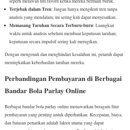
seperti melawan tim favorit ketika mereka bermain buruk.
Terjebak dalam Tren
: Jangan hanya mengikuti tren tanpa
analisis yang mendalam; ini sering kali dapat menyesatkan.
Memasang Taruhan Secara Terburu-buru
: Luangkan
waktu untuk analisis sebelum membuat keputusan taruhan;
keputusan secara impulsif sering kali merugikan.
Dengan mengenali dan menghindari kesalahan ini, petaruh dapat
meningkatkan keberhasilan taruhan mereka.
Perbandingan Pembayaran di Berbagai
Bandar Bola Parlay Online
Berbagai bandar bola parlay online menawarkan beragam fitur
pembayaran yang penting untuk diperhatikan. Kecepatan, biaya,
dan batasan penarikan adalah faktor utama yang dapat