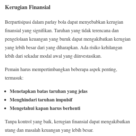
Kerugian Finansial
Berpartisipasi dalam parlay bola dapat menyebabkan kerugian
finansial yang signifikan. Taruhan yang tidak terencana dan
pengelolaan keuangan yang buruk dapat mengakibatkan kerugian
yang lebih besar dari yang diharapkan. Ada risiko kehilangan
lebih dari sekadar modal awal yang diinvestasikan.
Pemain harus mempertimbangkan beberapa aspek penting,
termasuk:
Menetapkan batas taruhan yang jelas
Menghindari taruhan impulsif
Mengetahui kapan harus berhenti
Tanpa kontrol yang baik, kerugian finansial dapat mengakibatkan
utang dan masalah keuangan yang lebih besar.