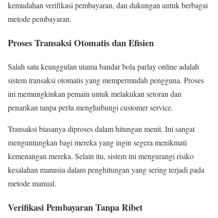
kemudahan verifikasi pembayaran, dan dukungan untuk berbagai
metode pembayaran.
Proses Transaksi Otomatis dan Efisien
Salah satu keunggulan utama bandar bola parlay online adalah
sistem transaksi otomatis yang mempermudah pengguna. Proses
ini memungkinkan pemain untuk melakukan setoran dan
penarikan tanpa perlu menghubungi customer service.
Transaksi biasanya diproses dalam hitungan menit. Ini sangat
menguntungkan bagi mereka yang ingin segera menikmati
kemenangan mereka. Selain itu, sistem ini mengurangi risiko
kesalahan manusia dalam penghitungan yang sering terjadi pada
metode manual.
Verifikasi Pembayaran Tanpa Ribet