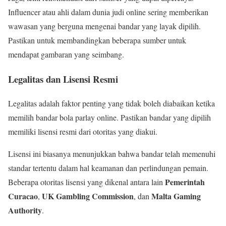
Influencer atau ahli dalam dunia judi online sering memberikan
wawasan yang berguna mengenai bandar yang layak dipilih.
Pastikan untuk membandingkan beberapa sumber untuk
mendapat gambaran yang seimbang.
Legalitas dan Lisensi Resmi
Legalitas adalah faktor penting yang tidak boleh diabaikan ketika
memilih bandar bola parlay online. Pastikan bandar yang dipilih
memiliki lisensi resmi dari otoritas yang diakui.
Lisensi ini biasanya menunjukkan bahwa bandar telah memenuhi
standar tertentu dalam hal keamanan dan perlindungan pemain.
Pemerintah
Beberapa otoritas lisensi yang dikenal antara lain
Curacao
UK Gambling Commission
Malta Gaming
,
, dan
Authority
.