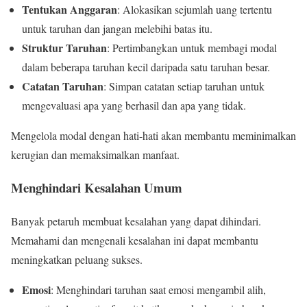
Tentukan Anggaran
: Alokasikan sejumlah uang tertentu
untuk taruhan dan jangan melebihi batas itu.
Struktur Taruhan
: Pertimbangkan untuk membagi modal
dalam beberapa taruhan kecil daripada satu taruhan besar.
Catatan Taruhan
: Simpan catatan setiap taruhan untuk
mengevaluasi apa yang berhasil dan apa yang tidak.
Mengelola modal dengan hati-hati akan membantu meminimalkan
kerugian dan memaksimalkan manfaat.
Menghindari Kesalahan Umum
Banyak petaruh membuat kesalahan yang dapat dihindari.
Memahami dan mengenali kesalahan ini dapat membantu
meningkatkan peluang sukses.
Emosi
: Menghindari taruhan saat emosi mengambil alih,