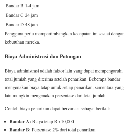
Bandar B
1-4 jam
Bandar C
24 jam
Bandar D
48 jam
Pengguna perlu mempertimbangkan kecepatan ini sesuai dengan
kebutuhan mereka.
Biaya Administrasi dan Potongan
Biaya administrasi adalah faktor lain yang dapat mempengaruhi
total jumlah yang diterima setelah penarikan. Beberapa bandar
mengenakan biaya tetap untuk setiap penarikan, sementara yang
lain mungkin mengenakan persentase dari total jumlah.
Contoh biaya penarikan dapat bervariasi sebagai berikut:
Bandar A:
Biaya tetap Rp 10,000
Bandar B:
Persentase 2% dari total penarikan