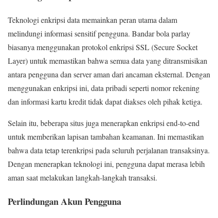
Teknologi enkripsi data memainkan peran utama dalam
melindungi informasi sensitif pengguna. Bandar bola parlay
biasanya menggunakan protokol enkripsi SSL (Secure Socket
Layer) untuk memastikan bahwa semua data yang ditransmisikan
antara pengguna dan server aman dari ancaman eksternal. Dengan
menggunakan enkripsi ini, data pribadi seperti nomor rekening
dan informasi kartu kredit tidak dapat diakses oleh pihak ketiga.
Selain itu, beberapa situs juga menerapkan enkripsi end-to-end
untuk memberikan lapisan tambahan keamanan. Ini memastikan
bahwa data tetap terenkripsi pada seluruh perjalanan transaksinya.
Dengan menerapkan teknologi ini, pengguna dapat merasa lebih
aman saat melakukan langkah-langkah transaksi.
Perlindungan Akun Pengguna