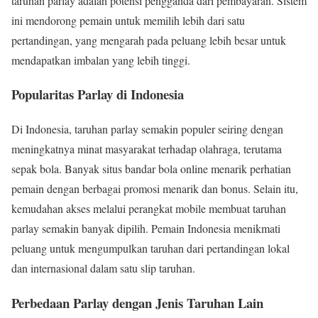
taruhan parlay adalah potensi pengganda dari pembayaran. Sistem
ini mendorong pemain untuk memilih lebih dari satu
pertandingan, yang mengarah pada peluang lebih besar untuk
mendapatkan imbalan yang lebih tinggi.
Popularitas Parlay di Indonesia
Di Indonesia, taruhan parlay semakin populer seiring dengan
meningkatnya minat masyarakat terhadap olahraga, terutama
sepak bola. Banyak situs bandar bola online menarik perhatian
pemain dengan berbagai promosi menarik dan bonus. Selain itu,
kemudahan akses melalui perangkat mobile membuat taruhan
parlay semakin banyak dipilih. Pemain Indonesia menikmati
peluang untuk mengumpulkan taruhan dari pertandingan lokal
dan internasional dalam satu slip taruhan.
Perbedaan Parlay dengan Jenis Taruhan Lain