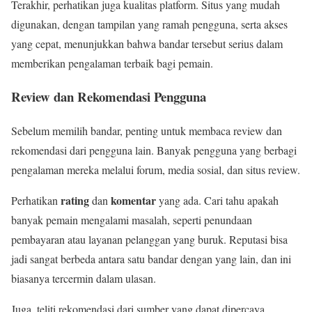
Terakhir, perhatikan juga kualitas platform. Situs yang mudah
digunakan, dengan tampilan yang ramah pengguna, serta akses
yang cepat, menunjukkan bahwa bandar tersebut serius dalam
memberikan pengalaman terbaik bagi pemain.
Review dan Rekomendasi Pengguna
Sebelum memilih bandar, penting untuk membaca review dan
rekomendasi dari pengguna lain. Banyak pengguna yang berbagi
pengalaman mereka melalui forum, media sosial, dan situs review.
rating
komentar
Perhatikan
dan
yang ada. Cari tahu apakah
banyak pemain mengalami masalah, seperti penundaan
pembayaran atau layanan pelanggan yang buruk. Reputasi bisa
jadi sangat berbeda antara satu bandar dengan yang lain, dan ini
biasanya tercermin dalam ulasan.
Juga, teliti rekomendasi dari sumber yang dapat dipercaya.