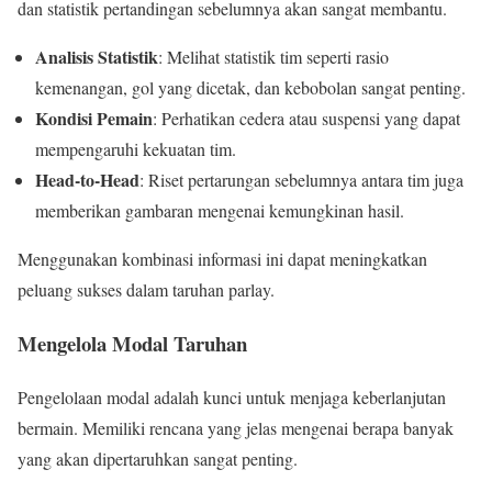
dan statistik pertandingan sebelumnya akan sangat membantu.
Analisis Statistik
: Melihat statistik tim seperti rasio
kemenangan, gol yang dicetak, dan kebobolan sangat penting.
Kondisi Pemain
: Perhatikan cedera atau suspensi yang dapat
mempengaruhi kekuatan tim.
Head-to-Head
: Riset pertarungan sebelumnya antara tim juga
memberikan gambaran mengenai kemungkinan hasil.
Menggunakan kombinasi informasi ini dapat meningkatkan
peluang sukses dalam taruhan parlay.
Mengelola Modal Taruhan
Pengelolaan modal adalah kunci untuk menjaga keberlanjutan
bermain. Memiliki rencana yang jelas mengenai berapa banyak
yang akan dipertaruhkan sangat penting.