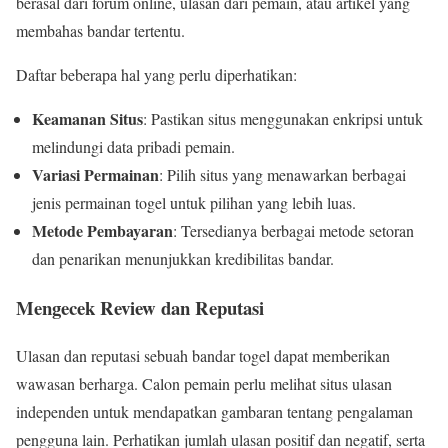
berasal dari forum online, ulasan dari pemain, atau artikel yang
membahas bandar tertentu.
Daftar beberapa hal yang perlu diperhatikan:
Keamanan Situs
: Pastikan situs menggunakan enkripsi untuk
melindungi data pribadi pemain.
Variasi Permainan
: Pilih situs yang menawarkan berbagai
jenis permainan togel untuk pilihan yang lebih luas.
Metode Pembayaran
: Tersedianya berbagai metode setoran
dan penarikan menunjukkan kredibilitas bandar.
Mengecek Review dan Reputasi
Ulasan dan reputasi sebuah bandar togel dapat memberikan
wawasan berharga. Calon pemain perlu melihat situs ulasan
independen untuk mendapatkan gambaran tentang pengalaman
pengguna lain. Perhatikan jumlah ulasan positif dan negatif, serta