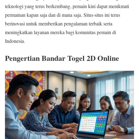
teknologi yang terus berkembang, pemain kini dapat menikmati
permainan kapan saja dan di mana saja. Situs-situs ini terus
berinovasi untuk memberikan pengalaman terbaik serta
meningkatkan layanan mereka bagi komunitas pemain di
Indonesia.
Pengertian Bandar Togel 2D Online