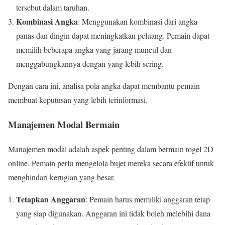
tersebut dalam taruhan.
Kombinasi Angka
: Menggunakan kombinasi dari angka
panas dan dingin dapat meningkatkan peluang. Pemain dapat
memilih beberapa angka yang jarang muncul dan
menggabungkannya dengan yang lebih sering.
Dengan cara ini, analisa pola angka dapat membantu pemain
membuat keputusan yang lebih terinformasi.
Manajemen Modal Bermain
Manajemen modal adalah aspek penting dalam bermain togel 2D
online. Pemain perlu mengelola bujet mereka secara efektif untuk
menghindari kerugian yang besar.
Tetapkan Anggaran
: Pemain harus memiliki anggaran tetap
yang siap digunakan. Anggaran ini tidak boleh melebihi dana