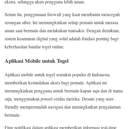
ekstra, sehingga akun pengguna lebih aman.
Selain itu, penggunaan firewall yang kuat membantu mencegah
serangan siber. Ini memungkinkan setiap pemain untuk merasa
aman saat bermain dan melakukan transaksi. Dengan demikian,
sistem keamanan digital yang solid adalah fondasi penting bagi
keberhasilan bandar togel online.
Aplikasi Mobile untuk Togel
Aplikasi mobile untuk togel semakin populer di Indonesia,
memberikan kemudahan akses bagi pemain. Aplikasi ini
memungkinkan pengguna untuk bermain kapan saja dan di mana
saja, menggunakan ponsel cerdas mereka. Desain yang user-
friendly mempermudah navigasi dan meningkatkan pengalaman
bermain.
Fitur notifikasi dalam aplikasi memberikan informasi real-time