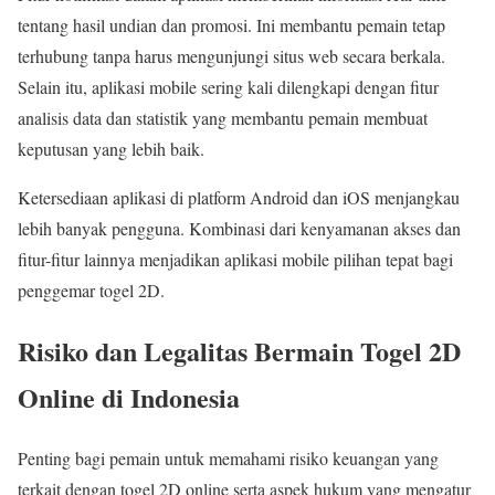
tentang hasil undian dan promosi. Ini membantu pemain tetap
terhubung tanpa harus mengunjungi situs web secara berkala.
Selain itu, aplikasi mobile sering kali dilengkapi dengan fitur
analisis data dan statistik yang membantu pemain membuat
keputusan yang lebih baik.
Ketersediaan aplikasi di platform Android dan iOS menjangkau
lebih banyak pengguna. Kombinasi dari kenyamanan akses dan
fitur-fitur lainnya menjadikan aplikasi mobile pilihan tepat bagi
penggemar togel 2D.
Risiko dan Legalitas Bermain Togel 2D
Online di Indonesia
Penting bagi pemain untuk memahami risiko keuangan yang
terkait dengan togel 2D online serta aspek hukum yang mengatur