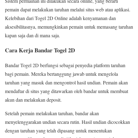
Sistem permainan ini dilakukan secara online, yang berarti
pemain dapat melakukan taruhan melalui situs web atau aplikasi.
Kelebihan dari Togel 2D Online adalah kenyamanan dan
aksesibilitasnya, memungkinkan pemain untuk memasang taruhan
kapan saja dan di mana saja.
Cara Kerja Bandar Togel 2D
Bandar Togel 2D berfungsi sebagai penyedia platform taruhan
bagi pemain. Mereka bertanggung jawab untuk mengelola
taruhan yang masuk dan mengontrol hasil undian. Pemain akan
mendaftar di situs yang ditawarkan oleh bandar untuk membuat
akun dan melakukan deposit.
Setelah pemain melakukan taruhan, bandar akan
menyelenggarakan undian secara rutin. Hasil undian dicocokkan
dengan taruhan yang telah dipasang untuk menentukan