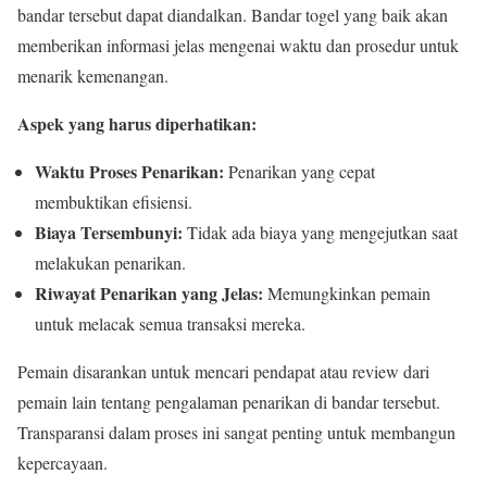
bandar tersebut dapat diandalkan. Bandar togel yang baik akan
memberikan informasi jelas mengenai waktu dan prosedur untuk
menarik kemenangan.
Aspek yang harus diperhatikan:
Waktu Proses Penarikan:
Penarikan yang cepat
membuktikan efisiensi.
Biaya Tersembunyi:
Tidak ada biaya yang mengejutkan saat
melakukan penarikan.
Riwayat Penarikan yang Jelas:
Memungkinkan pemain
untuk melacak semua transaksi mereka.
Pemain disarankan untuk mencari pendapat atau review dari
pemain lain tentang pengalaman penarikan di bandar tersebut.
Transparansi dalam proses ini sangat penting untuk membangun
kepercayaan.