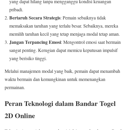
yang dapat hilang tanpa mengganggu kondisi keuangan
pribadi.
Bertaruh Secara Strategis
: Pemain sebaiknya tidak
memaksakan taruhan yang terlalu besar. Sebaiknya, mereka
memilih taruhan kecil yang tetap menjaga modal tetap aman.
Jangan Terpancing Emosi
: Mengontrol emosi saat bermain
sangat penting. Kerugian dapat memicu keputusan impulsif
yang berisiko tinggi.
Melalui manajemen modal yang baik, pemain dapat menambah
waktu bermain dan kemungkinan untuk memenangkan
permainan.
Peran Teknologi dalam Bandar Togel
2D Online