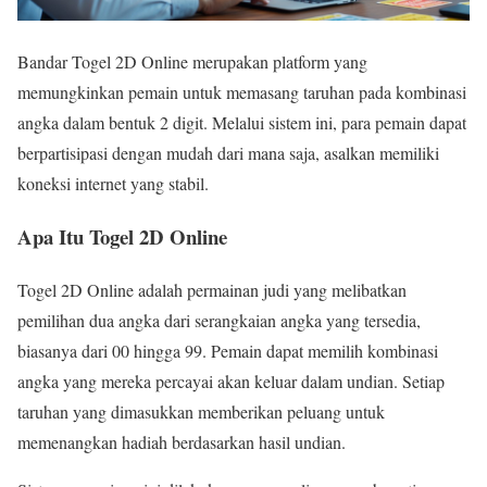
Bandar Togel 2D Online merupakan platform yang
memungkinkan pemain untuk memasang taruhan pada kombinasi
angka dalam bentuk 2 digit. Melalui sistem ini, para pemain dapat
berpartisipasi dengan mudah dari mana saja, asalkan memiliki
koneksi internet yang stabil.
Apa Itu Togel 2D Online
Togel 2D Online adalah permainan judi yang melibatkan
pemilihan dua angka dari serangkaian angka yang tersedia,
biasanya dari 00 hingga 99. Pemain dapat memilih kombinasi
angka yang mereka percayai akan keluar dalam undian. Setiap
taruhan yang dimasukkan memberikan peluang untuk
memenangkan hadiah berdasarkan hasil undian.