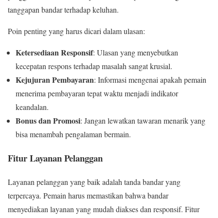
tanggapan bandar terhadap keluhan.
Poin penting yang harus dicari dalam ulasan:
Ketersediaan Responsif
: Ulasan yang menyebutkan
kecepatan respons terhadap masalah sangat krusial.
Kejujuran Pembayaran
: Informasi mengenai apakah pemain
menerima pembayaran tepat waktu menjadi indikator
keandalan.
Bonus dan Promosi
: Jangan lewatkan tawaran menarik yang
bisa menambah pengalaman bermain.
Fitur Layanan Pelanggan
Layanan pelanggan yang baik adalah tanda bandar yang
terpercaya. Pemain harus memastikan bahwa bandar
menyediakan layanan yang mudah diakses dan responsif. Fitur