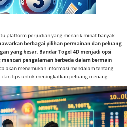
atu platform perjudian yang menarik minat banyak
awarkan berbagai pilihan permainan dan peluang
n yang besar, Bandar Togel 4D menjadi opsi
ng mencari pengalaman berbeda dalam bermain
baca akan menemukan informasi mendalam tentang
, dan tips untuk meningkatkan peluang menang.