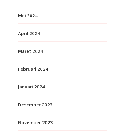
Mei 2024
April 2024
Maret 2024
Februari 2024
Januari 2024
Desember 2023
November 2023