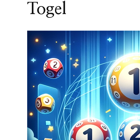
Togel