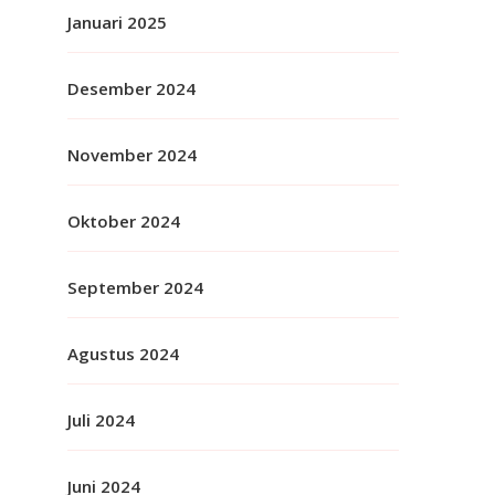
Januari 2025
Desember 2024
November 2024
Oktober 2024
September 2024
Agustus 2024
Juli 2024
Juni 2024