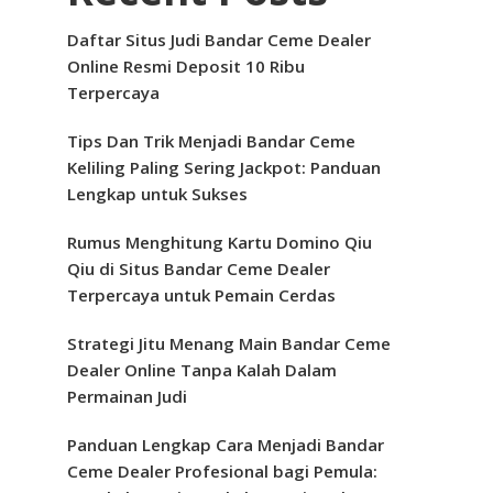
Daftar Situs Judi Bandar Ceme Dealer
Online Resmi Deposit 10 Ribu
Terpercaya
Tips Dan Trik Menjadi Bandar Ceme
Keliling Paling Sering Jackpot: Panduan
Lengkap untuk Sukses
Rumus Menghitung Kartu Domino Qiu
Qiu di Situs Bandar Ceme Dealer
Terpercaya untuk Pemain Cerdas
Strategi Jitu Menang Main Bandar Ceme
Dealer Online Tanpa Kalah Dalam
Permainan Judi
Panduan Lengkap Cara Menjadi Bandar
Ceme Dealer Profesional bagi Pemula: