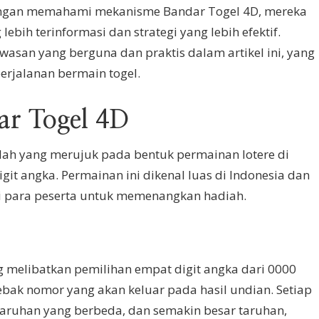
Dengan memahami mekanisme Bandar Togel 4D, mereka
bih terinformasi dan strategi yang lebih efektif.
an yang berguna dan praktis dalam artikel ini, yang
rjalanan bermain togel.
ar Togel 4D
lah yang merujuk pada bentuk permainan lotere di
t angka. Permainan ini dikenal luas di Indonesia dan
 para peserta untuk memenangkan hadiah.
 melibatkan pemilihan empat digit angka dari 0000
ebak nomor yang akan keluar pada hasil undian. Setiap
taruhan yang berbeda, dan semakin besar taruhan,