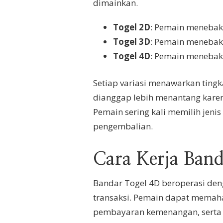
dimainkan.
Togel 2D
: Pemain menebak 
Togel 3D
: Pemain menebak 
Togel 4D
: Pemain menebak 
Setiap variasi menawarkan tingk
dianggap lebih menantang karen
Pemain sering kali memilih jeni
pengembalian.
Cara Kerja Band
Bandar Togel 4D beroperasi den
transaksi. Pemain dapat memaham
pembayaran kemenangan, serta 