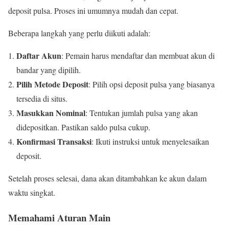
deposit pulsa. Proses ini umumnya mudah dan cepat.
Beberapa langkah yang perlu diikuti adalah:
Daftar Akun
: Pemain harus mendaftar dan membuat akun di
bandar yang dipilih.
Pilih Metode Deposit
: Pilih opsi deposit pulsa yang biasanya
tersedia di situs.
Masukkan Nominal
: Tentukan jumlah pulsa yang akan
didepositkan. Pastikan saldo pulsa cukup.
Konfirmasi Transaksi
: Ikuti instruksi untuk menyelesaikan
deposit.
Setelah proses selesai, dana akan ditambahkan ke akun dalam
waktu singkat.
Memahami Aturan Main