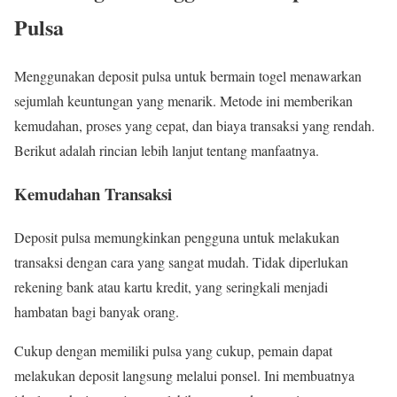
Pulsa
Menggunakan deposit pulsa untuk bermain togel menawarkan
sejumlah keuntungan yang menarik. Metode ini memberikan
kemudahan, proses yang cepat, dan biaya transaksi yang rendah.
Berikut adalah rincian lebih lanjut tentang manfaatnya.
Kemudahan Transaksi
Deposit pulsa memungkinkan pengguna untuk melakukan
transaksi dengan cara yang sangat mudah. Tidak diperlukan
rekening bank atau kartu kredit, yang seringkali menjadi
hambatan bagi banyak orang.
Cukup dengan memiliki pulsa yang cukup, pemain dapat
melakukan deposit langsung melalui ponsel. Ini membuatnya