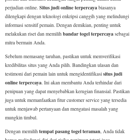
Situs judi online terpercaya
perjudian online.
biasanya
dilengkapi dengan teknologi enkripsi canggih yang melindungi
informasi sensitif pemain. Dengan demikian, penting untuk
bandar togel terpercaya
melakukan riset dan memilih
sebagai
mitra bermain Anda.
Sebelum memasang taruhan, pastikan untuk memverifikasi
kredibilitas situs yang Anda pilih. Bandingkan ulasan dan
situs judi
testimoni dari pemain lain untuk mengidentifikasi
online terpercaya
. Ini akan membantu Anda terhindar dari
penipuan yang dapat menyebabkan kerugian finansial. Pastikan
juga untuk memanfaatkan fitur customer service yang tersedia
untuk menjawab pertanyaan dan mengatasi masalah yang
mungkin timbul.
tempat pasang togel teraman
Dengan memilih
, Anda tidak
hanya melindungi diri dari risiko penipuan tetapi juga