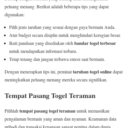
peluang menang. Berikut adalah beberapa tips yang dapat
digunakan:
Pilih jenis taruhan yang sesuai dengan gaya bermain Anda.
Atur budget secara disiplin untuk menghindari kerugian besar.
bandar togel terbesar
Ikuti panduan yang disediakan oleh
untuk mendapatkan informasi terbaru.
Tetap tenang dan jangan terbawa emosi saat bermain.
taruhan togel online
Dengan menerapkan tips ini, peminat
dapat
meningkatkan peluang menang mereka secara signifikan.
Tempat Pasang Togel Teraman
tempat pasang togel teraman
Pilihlah
untuk memastikan
pengalaman bermain yang aman dan nyaman. Keamanan data
pribadi dan transaksi keuangan sangat penting dalam dunia