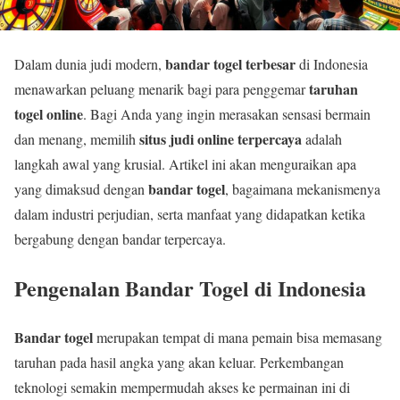
bandar togel terbesar
Dalam dunia judi modern,
di Indonesia
taruhan
menawarkan peluang menarik bagi para penggemar
togel online
. Bagi Anda yang ingin merasakan sensasi bermain
situs judi online terpercaya
dan menang, memilih
adalah
langkah awal yang krusial. Artikel ini akan menguraikan apa
bandar togel
yang dimaksud dengan
, bagaimana mekanismenya
dalam industri perjudian, serta manfaat yang didapatkan ketika
bergabung dengan bandar terpercaya.
Pengenalan Bandar Togel di Indonesia
Bandar togel
merupakan tempat di mana pemain bisa memasang
taruhan pada hasil angka yang akan keluar. Perkembangan
teknologi semakin mempermudah akses ke permainan ini di