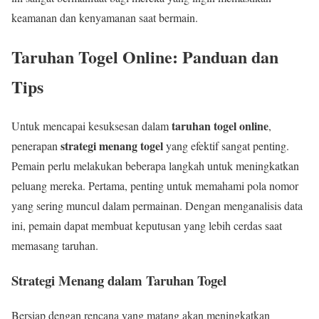
keamanan dan kenyamanan saat bermain.
Taruhan Togel Online: Panduan dan
Tips
taruhan togel online
Untuk mencapai kesuksesan dalam
,
strategi menang togel
penerapan
yang efektif sangat penting.
Pemain perlu melakukan beberapa langkah untuk meningkatkan
peluang mereka. Pertama, penting untuk memahami pola nomor
yang sering muncul dalam permainan. Dengan menganalisis data
ini, pemain dapat membuat keputusan yang lebih cerdas saat
memasang taruhan.
Strategi Menang dalam Taruhan Togel
Bersiap dengan rencana yang matang akan meningkatkan