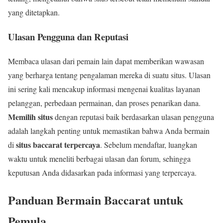
yang ditetapkan.
Ulasan Pengguna dan Reputasi
Membaca ulasan dari pemain lain dapat memberikan wawasan
yang berharga tentang pengalaman mereka di suatu situs. Ulasan
ini sering kali mencakup informasi mengenai kualitas layanan
pelanggan, perbedaan permainan, dan proses penarikan dana.
Memilih situs
dengan reputasi baik berdasarkan ulasan pengguna
adalah langkah penting untuk memastikan bahwa Anda bermain
situs baccarat terpercaya
di
. Sebelum mendaftar, luangkan
waktu untuk meneliti berbagai ulasan dan forum, sehingga
keputusan Anda didasarkan pada informasi yang terpercaya.
Panduan Bermain Baccarat untuk
Pemula