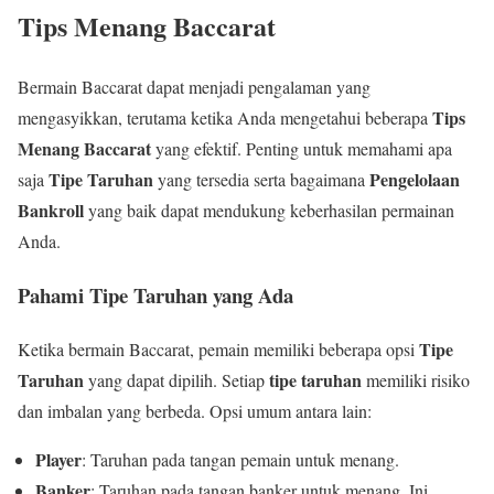
Tips Menang Baccarat
Bermain Baccarat dapat menjadi pengalaman yang
Tips
mengasyikkan, terutama ketika Anda mengetahui beberapa
Menang Baccarat
yang efektif. Penting untuk memahami apa
Tipe Taruhan
Pengelolaan
saja
yang tersedia serta bagaimana
Bankroll
yang baik dapat mendukung keberhasilan permainan
Anda.
Pahami Tipe Taruhan yang Ada
Tipe
Ketika bermain Baccarat, pemain memiliki beberapa opsi
Taruhan
tipe taruhan
yang dapat dipilih. Setiap
memiliki risiko
dan imbalan yang berbeda. Opsi umum antara lain:
Player
: Taruhan pada tangan pemain untuk menang.
Banker
: Taruhan pada tangan banker untuk menang. Ini