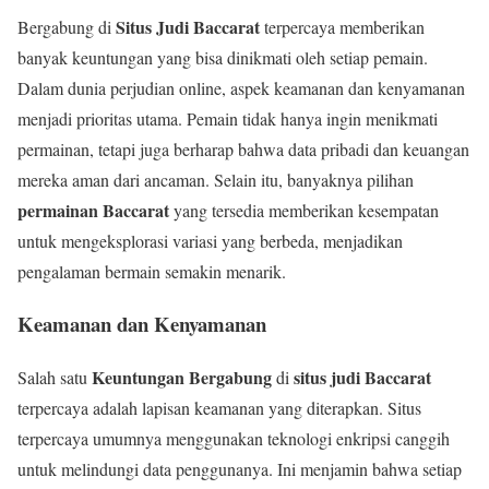
Situs Judi Baccarat
Bergabung di
terpercaya memberikan
banyak keuntungan yang bisa dinikmati oleh setiap pemain.
Dalam dunia perjudian online, aspek keamanan dan kenyamanan
menjadi prioritas utama. Pemain tidak hanya ingin menikmati
permainan, tetapi juga berharap bahwa data pribadi dan keuangan
mereka aman dari ancaman. Selain itu, banyaknya pilihan
permainan Baccarat
yang tersedia memberikan kesempatan
untuk mengeksplorasi variasi yang berbeda, menjadikan
pengalaman bermain semakin menarik.
Keamanan dan Kenyamanan
Keuntungan Bergabung
situs judi Baccarat
Salah satu
di
terpercaya adalah lapisan keamanan yang diterapkan. Situs
terpercaya umumnya menggunakan teknologi enkripsi canggih
untuk melindungi data penggunanya. Ini menjamin bahwa setiap