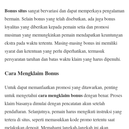
Bonus situs
sangat bervariasi dan dapat memperkaya pengalaman
bermain. Selain bonus yang telah disebutkan, ada juga bonus
loyalitas yang diberikan kepada pemain setia dan promosi
musiman yang memungkinkan pemain mendapatkan keuntungan
ekstra pada waktu tertentu. Masing-masing bonus ini memiliki
syarat dan ketentuan yang perlu diperhatikan, termasuk
persyaratan taruhan dan batas waktu klaim yang harus dipenuhi.
Cara Mengklaim Bonus
Untuk dapat memanfaatkan promosi yang ditawarkan, penting
cara mengklaim bonus
untuk mengetahui
dengan benar. Proses
klaim biasanya dimulai dengan pencatatan akun setelah
pendaftaran. Selanjutnya, pemain harus mengikuti instruksi yang
tertera di situs, seperti memasukkan kode promo tertentu saat
melakukan deposit. Memahami langkah-langkah ini akan