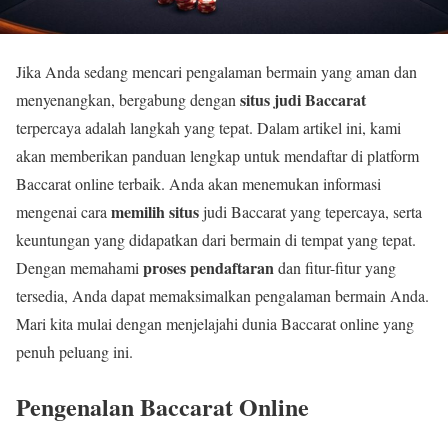
Jika Anda sedang mencari pengalaman bermain yang aman dan
situs judi Baccarat
menyenangkan, bergabung dengan
terpercaya adalah langkah yang tepat. Dalam artikel ini, kami
akan memberikan panduan lengkap untuk mendaftar di platform
Baccarat online terbaik. Anda akan menemukan informasi
memilih situs
mengenai cara
judi Baccarat yang tepercaya, serta
keuntungan yang didapatkan dari bermain di tempat yang tepat.
proses pendaftaran
Dengan memahami
dan fitur-fitur yang
tersedia, Anda dapat memaksimalkan pengalaman bermain Anda.
Mari kita mulai dengan menjelajahi dunia Baccarat online yang
penuh peluang ini.
Pengenalan Baccarat Online