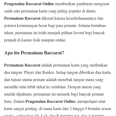
Pengenalan Baccarat Online
memberikan gambaran mengenai
salah satu permainan kartu yang paling populer di dunia.
Permainan Baccarat
dikenal karena kesederhanaannya dan
potensi kemenangan besar bagi para pemain. Selama bertahun-
tahun, permainan ini telah menjadi pilihan favorit bagi banyak
penjudi di kasino fisik maupun online.
Apa itu Permainan Baccarat?
Permainan Baccarat
adalah permainan kartu yang melibatkan
dua tangan: Player dan Banker. Setiap tangan diberikan dua kartu,
dan tujuan utama pemain adalah menebak tangan mana yang
memiliki nilai lebih dekat ke sembilan. Dengan aturan yang
mudah dipahami, permainan ini menarik bagi banyak pemain
Pengenalan Baccarat Online
baru. Dalam
, mempelajari nilai
kartu sangat penting, di mana kartu dari 2 hingga 9 bernilai sesuai
angka, sedangkan 10, J, Q, dan K bernilai nol, dan A bernilai