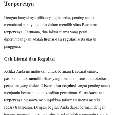
Terpercaya
Dengan banyaknya pilihan yang tersedia, penting untuk
situs Baccarat
memahami cara yang tepat dalam memilih
terpercaya
. Terutama, dua faktor utama yang perlu
lisensi dan regulasi
dipertimbangkan adalah
serta ulasan
pengguna.
Cek Lisensi dan Regulasi
Ketika Anda memutuskan untuk bermain Baccarat online,
memilih situs
pastikan untuk
yang memiliki lisensi dari otoritas
Lisensi dan regulasi
perjudian yang diakui.
sangat penting untuk
Situs baccarat
menjamin keamanan dan keadilan permainan.
terpercaya
biasanya menunjukkan informasi lisensi mereka
secara transparan. Dengan begitu, Anda dapat bermain dengan
tenang, mengetahui bahwa situs tersebut telah memenuhi standar