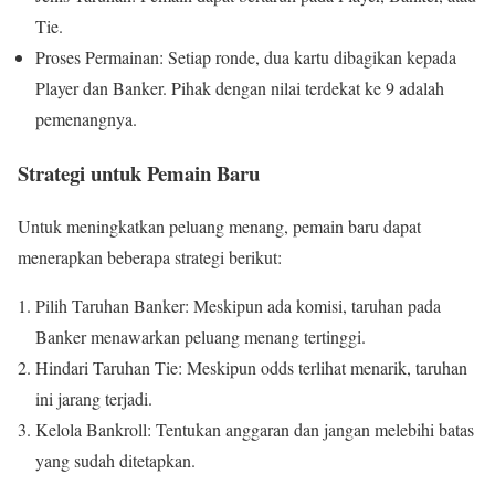
Tie.
Proses Permainan: Setiap ronde, dua kartu dibagikan kepada
Player dan Banker. Pihak dengan nilai terdekat ke 9 adalah
pemenangnya.
Strategi untuk Pemain Baru
Untuk meningkatkan peluang menang, pemain baru dapat
menerapkan beberapa strategi berikut:
Pilih Taruhan Banker: Meskipun ada komisi, taruhan pada
Banker menawarkan peluang menang tertinggi.
Hindari Taruhan Tie: Meskipun odds terlihat menarik, taruhan
ini jarang terjadi.
Kelola Bankroll: Tentukan anggaran dan jangan melebihi batas
yang sudah ditetapkan.