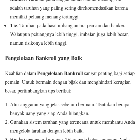
adalah taruhan yang paling sering direkomendasikan karena
memiliki peluang menang tertinggi.
Tie
: Taruhan pada hasil imbang antara pemain dan banker.
Walaupun peluangnya lebih tinggi, imbalan juga lebih besar,
namun risikonya lebih tinggi.
Pengelolaan Bankroll yang Baik
Pengelolaan Bankroll
Keahlian dalam
sangat penting bagi setiap
pemain. Untuk bermain dengan bijak dan menghindari kerugian
besar, pertimbangkan tips berikut:
Atur anggaran yang jelas sebelum bermain. Tentukan berapa
banyak uang yang siap Anda hilangkan.
Gunakan sistem taruhan yang terencana untuk membantu Anda
mengelola taruhan dengan lebih baik.
Hindari mengejar kerugian. Tetap pada batas anggaran Anda