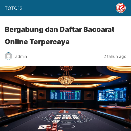
TOTO12
Bergabung dan Daftar Baccarat
Online Terpercaya
admin
2 tahun ago