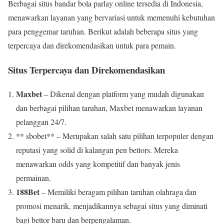
Berbagai situs bandar bola parlay online tersedia di Indonesia,
menawarkan layanan yang bervariasi untuk memenuhi kebutuhan
para penggemar taruhan. Berikut adalah beberapa situs yang
terpercaya dan direkomendasikan untuk para pemain.
Situs Terpercaya dan Direkomendasikan
Maxbet
– Dikenal dengan platform yang mudah digunakan
dan berbagai pilihan taruhan, Maxbet menawarkan layanan
pelanggan 24/7.
** sbobet** – Merupakan salah satu pilihan terpopuler dengan
reputasi yang solid di kalangan pen bettors. Mereka
menawarkan odds yang kompetitif dan banyak jenis
permainan.
188Bet
– Memiliki beragam pilihan taruhan olahraga dan
promosi menarik, menjadikannya sebagai situs yang diminati
bagi bettor baru dan berpengalaman.