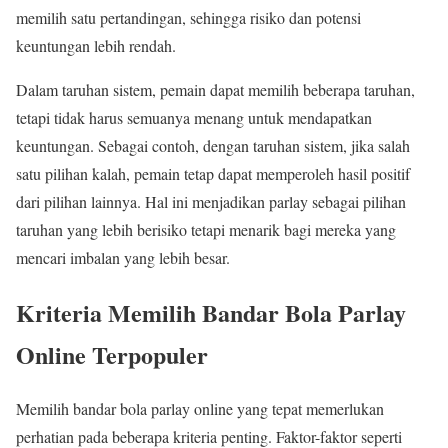
memilih satu pertandingan, sehingga risiko dan potensi
keuntungan lebih rendah.
Dalam taruhan sistem, pemain dapat memilih beberapa taruhan,
tetapi tidak harus semuanya menang untuk mendapatkan
keuntungan. Sebagai contoh, dengan taruhan sistem, jika salah
satu pilihan kalah, pemain tetap dapat memperoleh hasil positif
dari pilihan lainnya. Hal ini menjadikan parlay sebagai pilihan
taruhan yang lebih berisiko tetapi menarik bagi mereka yang
mencari imbalan yang lebih besar.
Kriteria Memilih Bandar Bola Parlay
Online Terpopuler
Memilih bandar bola parlay online yang tepat memerlukan
perhatian pada beberapa kriteria penting. Faktor-faktor seperti