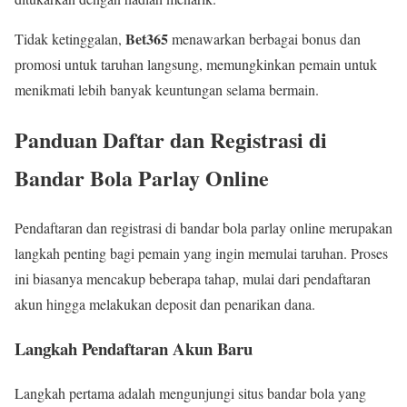
Bet365
Tidak ketinggalan,
menawarkan berbagai bonus dan
promosi untuk taruhan langsung, memungkinkan pemain untuk
menikmati lebih banyak keuntungan selama bermain.
Panduan Daftar dan Registrasi di
Bandar Bola Parlay Online
Pendaftaran dan registrasi di bandar bola parlay online merupakan
langkah penting bagi pemain yang ingin memulai taruhan. Proses
ini biasanya mencakup beberapa tahap, mulai dari pendaftaran
akun hingga melakukan deposit dan penarikan dana.
Langkah Pendaftaran Akun Baru
Langkah pertama adalah mengunjungi situs bandar bola yang