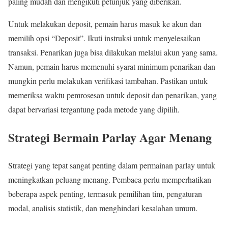
paling mudah dan mengikuti petunjuk yang diberikan.
Untuk melakukan deposit, pemain harus masuk ke akun dan
memilih opsi “Deposit”. Ikuti instruksi untuk menyelesaikan
transaksi. Penarikan juga bisa dilakukan melalui akun yang sama.
Namun, pemain harus memenuhi syarat minimum penarikan dan
mungkin perlu melakukan verifikasi tambahan. Pastikan untuk
memeriksa waktu pemrosesan untuk deposit dan penarikan, yang
dapat bervariasi tergantung pada metode yang dipilih.
Strategi Bermain Parlay Agar Menang
Strategi yang tepat sangat penting dalam permainan parlay untuk
meningkatkan peluang menang. Pembaca perlu memperhatikan
beberapa aspek penting, termasuk pemilihan tim, pengaturan
modal, analisis statistik, dan menghindari kesalahan umum.