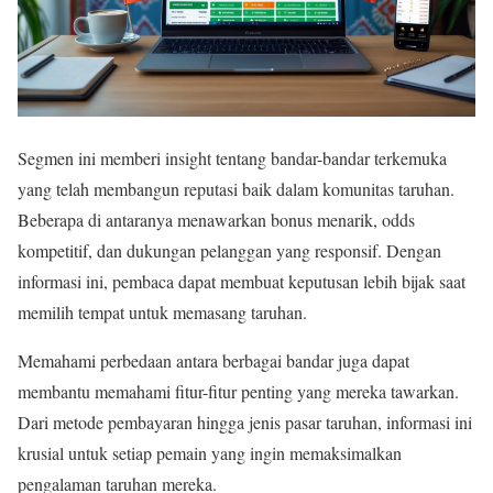
Segmen ini memberi insight tentang bandar-bandar terkemuka
yang telah membangun reputasi baik dalam komunitas taruhan.
Beberapa di antaranya menawarkan bonus menarik, odds
kompetitif, dan dukungan pelanggan yang responsif. Dengan
informasi ini, pembaca dapat membuat keputusan lebih bijak saat
memilih tempat untuk memasang taruhan.
Memahami perbedaan antara berbagai bandar juga dapat
membantu memahami fitur-fitur penting yang mereka tawarkan.
Dari metode pembayaran hingga jenis pasar taruhan, informasi ini
krusial untuk setiap pemain yang ingin memaksimalkan
pengalaman taruhan mereka.