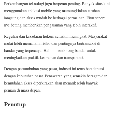
Perkembangan teknologi juga berperan penting. Banyak situs kini
menggunakan aplikasi mobile yang memungkinkan taruhan
langsung dan akses mudah ke berbagai permainan. Fitur seperti
live betting memberikan pengalaman yang lebih interaktif.
Regulasi dan kesadaran hukum semakin meningkat. Masyarakat
mulai lebih memahami risiko dan pentingnya bertransaksi di
bandar yang terpercaya. Hal ini mendorong bandar untuk
meningkatkan praktik keamanan dan transparansi.
Dengan pertumbuhan yang pesat, industri ini terus beradaptasi
dengan kebutuhan pasar. Penawaran yang semakin beragam dan
kemudahan akses diperkirakan akan menarik lebih banyak
pemain di masa depan.
Penutup