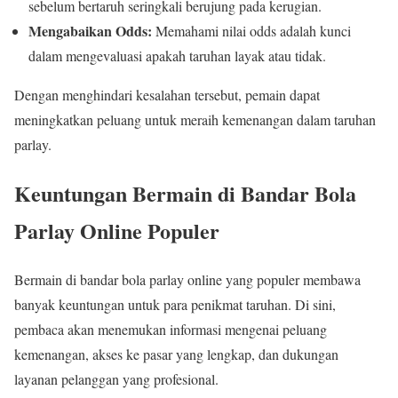
sebelum bertaruh seringkali berujung pada kerugian.
Mengabaikan Odds:
Memahami nilai odds adalah kunci
dalam mengevaluasi apakah taruhan layak atau tidak.
Dengan menghindari kesalahan tersebut, pemain dapat
meningkatkan peluang untuk meraih kemenangan dalam taruhan
parlay.
Keuntungan Bermain di Bandar Bola
Parlay Online Populer
Bermain di bandar bola parlay online yang populer membawa
banyak keuntungan untuk para penikmat taruhan. Di sini,
pembaca akan menemukan informasi mengenai peluang
kemenangan, akses ke pasar yang lengkap, dan dukungan
layanan pelanggan yang profesional.