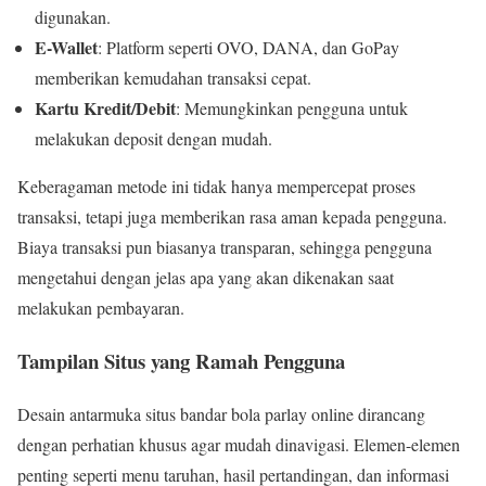
digunakan.
E-Wallet
: Platform seperti OVO, DANA, dan GoPay
memberikan kemudahan transaksi cepat.
Kartu Kredit/Debit
: Memungkinkan pengguna untuk
melakukan deposit dengan mudah.
Keberagaman metode ini tidak hanya mempercepat proses
transaksi, tetapi juga memberikan rasa aman kepada pengguna.
Biaya transaksi pun biasanya transparan, sehingga pengguna
mengetahui dengan jelas apa yang akan dikenakan saat
melakukan pembayaran.
Tampilan Situs yang Ramah Pengguna
Desain antarmuka situs bandar bola parlay online dirancang
dengan perhatian khusus agar mudah dinavigasi. Elemen-elemen
penting seperti menu taruhan, hasil pertandingan, dan informasi