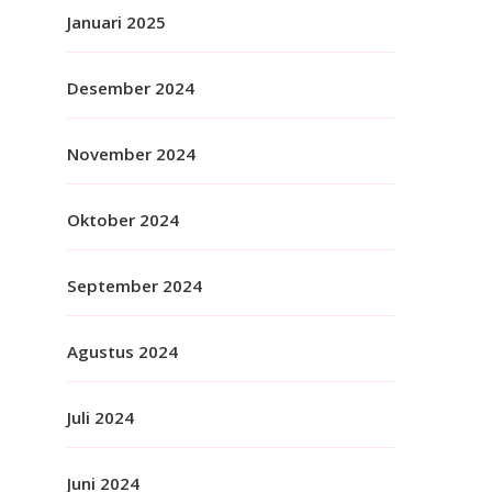
Januari 2025
Desember 2024
November 2024
Oktober 2024
September 2024
Agustus 2024
Juli 2024
Juni 2024