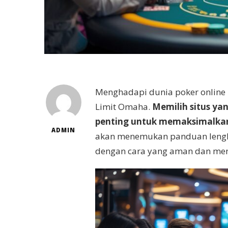
Menghadapi dunia poker online 
Limit Omaha.
Memilih situs ya
penting untuk memaksimalka
ADMIN
akan menemukan panduan lengk
dengan cara yang aman dan me