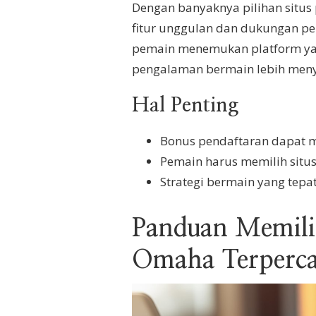
Dengan banyaknya pilihan situs 
fitur unggulan dan dukungan pe
pemain menemukan platform y
pengalaman bermain lebih men
Hal Penting
Bonus pendaftaran dapat 
Pemain harus memilih situ
Strategi bermain yang tep
Panduan Memilih
Omaha Terperc