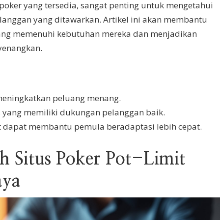
poker yang tersedia, sangat penting untuk mengetahui
langgan yang ditawarkan. Artikel ini akan membantu
ang memenuhi kebutuhan mereka dan menjadikan
yenangkan.
meningkatkan peluang menang.
s yang memiliki dukungan pelanggan baik.
at dapat membantu pemula beradaptasi lebih cepat.
 Situs Poker Pot-Limit
aya