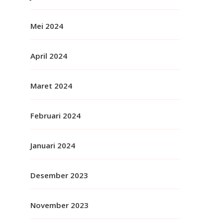
Mei 2024
April 2024
Maret 2024
Februari 2024
Januari 2024
Desember 2023
November 2023