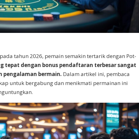
pada tahun 2026, pemain semakin tertarik dengan Pot-
ng tepat dengan bonus pendaftaran terbesar sangat
n pengalaman bermain.
Dalam artikel ini, pembaca
ap untuk bergabung dan menikmati permainan ini
nguntungkan.