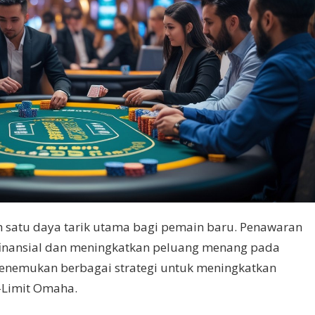
 satu daya tarik utama bagi pemain baru. Penawaran
finansial dan meningkatkan peluang menang pada
enemukan berbagai strategi untuk meningkatkan
-Limit Omaha.