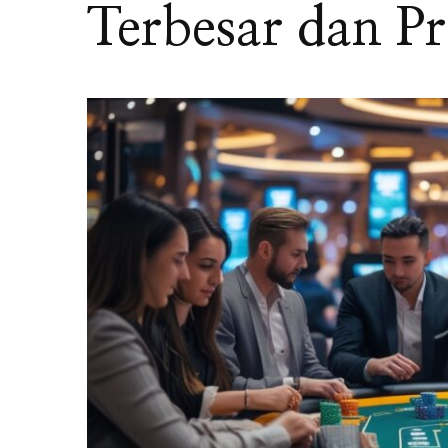
Terbesar dan P