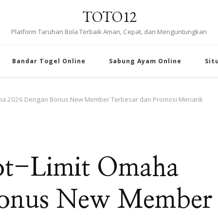
TOTO12
Platform Taruhan Bola Terbaik Aman, Cepat, dan Menguntungkan
Bandar Togel Online
Sabung Ayam Online
Sit
maha 2026 Dengan Bonus New Member Terbesar dan Promosi Menarik
Pot-Limit Omaha
Bonus New Member