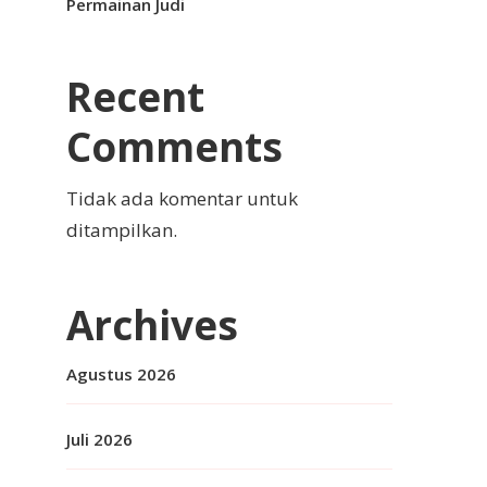
Permainan Judi
Recent
Comments
Tidak ada komentar untuk
ditampilkan.
Archives
Agustus 2026
Juli 2026