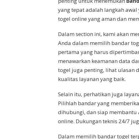
penting untuk menemukan
band
yang tepat adalah langkah awa
togel online yang aman dan me
Dalam section ini, kami akan 
Anda dalam memilih bandar toge
pertama yang harus dipertimban
menawarkan keamanan data dan 
togel juga penting, lihat ulasa
kualitas layanan yang baik.
Selain itu, perhatikan juga laya
Pilihlah bandar yang memberik
dihubungi, dan siap membantu 
online. Dukungan teknis 24/7 ju
Dalam memilih bandar togel terp