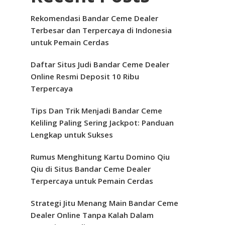
Rekomendasi Bandar Ceme Dealer
Terbesar dan Terpercaya di Indonesia
untuk Pemain Cerdas
Daftar Situs Judi Bandar Ceme Dealer
Online Resmi Deposit 10 Ribu
Terpercaya
Tips Dan Trik Menjadi Bandar Ceme
Keliling Paling Sering Jackpot: Panduan
Lengkap untuk Sukses
Rumus Menghitung Kartu Domino Qiu
Qiu di Situs Bandar Ceme Dealer
Terpercaya untuk Pemain Cerdas
Strategi Jitu Menang Main Bandar Ceme
Dealer Online Tanpa Kalah Dalam