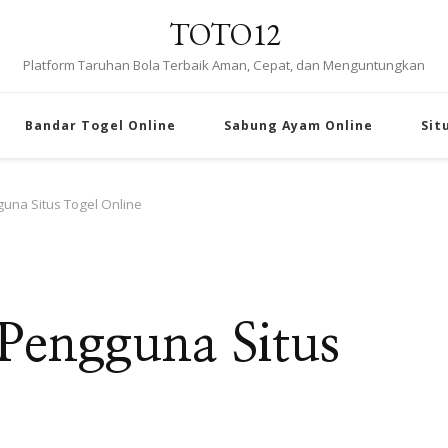
TOTO12
Platform Taruhan Bola Terbaik Aman, Cepat, dan Menguntungkan
Bandar Togel Online
Sabung Ayam Online
Sit
gguna Situs Togel Online
f Pengguna Situs