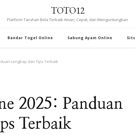
TOTO12
Platform Taruhan Bola Terbaik Aman, Cepat, dan Menguntungkan
Bandar Togel Online
Sabung Ayam Online
Sit
nduan Lengkap dan Tips Terbaik
ne 2025: Panduan
ps Terbaik