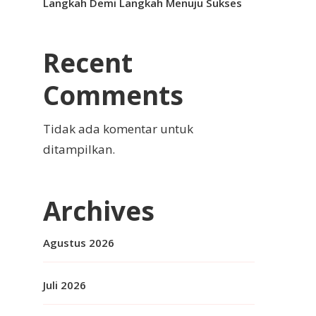
Langkah Demi Langkah Menuju Sukses
Recent
Comments
Tidak ada komentar untuk
ditampilkan.
Archives
Agustus 2026
Juli 2026