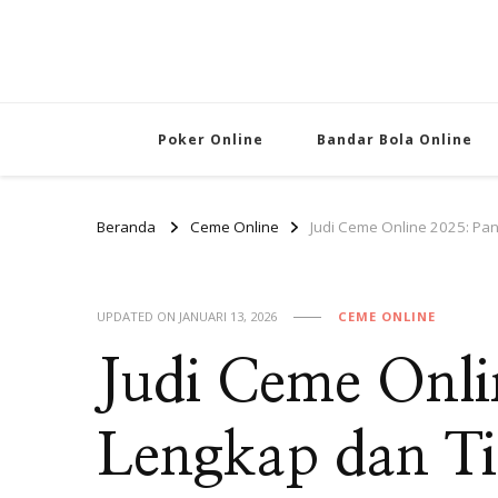
Poker Online
Bandar Bola Online
Beranda
Ceme Online
Judi Ceme Online 2025: Pa
UPDATED ON
JANUARI 13, 2026
CEME ONLINE
Judi Ceme Onli
Lengkap dan Ti