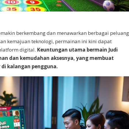
semakin berkembang dan menawarkan berbagai peluang
an kemajuan teknologi, permainan ini kini dapat
latform digital.
Keuntungan utama bermain Judi
nan dan kemudahan aksesnya, yang membuat
r di kalangan pengguna.