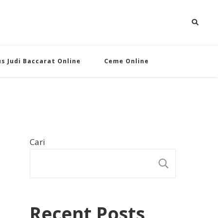
us Judi Baccarat Online
Ceme Online
Cari
CARI
Recent Posts