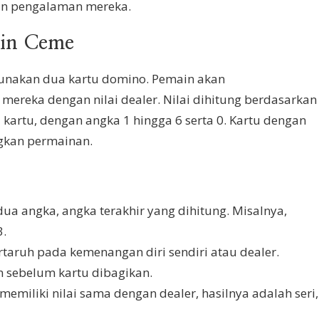
n pengalaman mereka.
ain Ceme
nakan dua kartu domino. Pemain akan
mereka dengan nilai dealer. Nilai dihitung berdasarkan
 kartu, dengan angka 1 hingga 6 serta 0. Kartu dengan
ngkan permainan.
ua angka, angka terakhir yang dihitung. Misalnya,
3.
taruh pada kemenangan diri sendiri atau dealer.
 sebelum kartu dibagikan.
memiliki nilai sama dengan dealer, hasilnya adalah seri,