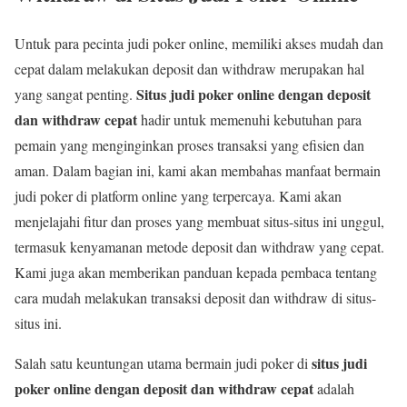
Untuk para pecinta judi poker online, memiliki akses mudah dan
cepat dalam melakukan deposit dan withdraw merupakan hal
Situs judi poker online dengan deposit
yang sangat penting.
dan withdraw cepat
hadir untuk memenuhi kebutuhan para
pemain yang menginginkan proses transaksi yang efisien dan
aman. Dalam bagian ini, kami akan membahas manfaat bermain
judi poker di platform online yang terpercaya. Kami akan
menjelajahi fitur dan proses yang membuat situs-situs ini unggul,
termasuk kenyamanan metode deposit dan withdraw yang cepat.
Kami juga akan memberikan panduan kepada pembaca tentang
cara mudah melakukan transaksi deposit dan withdraw di situs-
situs ini.
situs judi
Salah satu keuntungan utama bermain judi poker di
poker online dengan deposit dan withdraw cepat
adalah