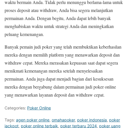
waktu bermain Anda. Tidak perlu menunggu berlama-lama untuk
proses deposit atau withdraw, Anda bisa segera melanjutkan
permainan Anda. Dengan begitu, Anda dapat lebih banyak
menghabiskan waktu untuk strategi Anda dan meningkatkan
peluang kemenangan.
Banyak pemain judi poker yang telah membuktikan keberhasilan
mereka dengan memilih platform yang menawarkan deposit dan
withdraw cepat. Mereka merasakan kepuasan saat dapat segera
menikmati kemenangan mereka setelah menyelesaikan
permainan. Anda juga dapat menjadi bagian dari kesuksesan
mereka dengan bergabung dalam permainan judi poker online
yang menawarkan layanan deposit dan withdraw cepat.
Categories:
Poker Online
Tags:
agen poker online
,
omahapoker
,
poker indonesia
,
poker
jackpot
,
poker online terbaik
,
poker terbaru 2024
,
poker uang