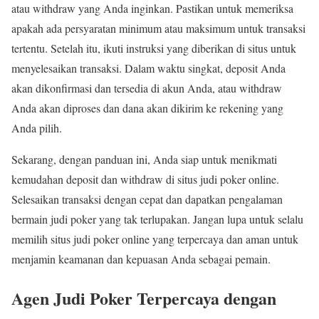
atau withdraw yang Anda inginkan. Pastikan untuk memeriksa
apakah ada persyaratan minimum atau maksimum untuk transaksi
tertentu. Setelah itu, ikuti instruksi yang diberikan di situs untuk
menyelesaikan transaksi. Dalam waktu singkat, deposit Anda
akan dikonfirmasi dan tersedia di akun Anda, atau withdraw
Anda akan diproses dan dana akan dikirim ke rekening yang
Anda pilih.
Sekarang, dengan panduan ini, Anda siap untuk menikmati
kemudahan deposit dan withdraw di situs judi poker online.
Selesaikan transaksi dengan cepat dan dapatkan pengalaman
bermain judi poker yang tak terlupakan. Jangan lupa untuk selalu
memilih situs judi poker online yang terpercaya dan aman untuk
menjamin keamanan dan kepuasan Anda sebagai pemain.
Agen Judi Poker Terpercaya dengan