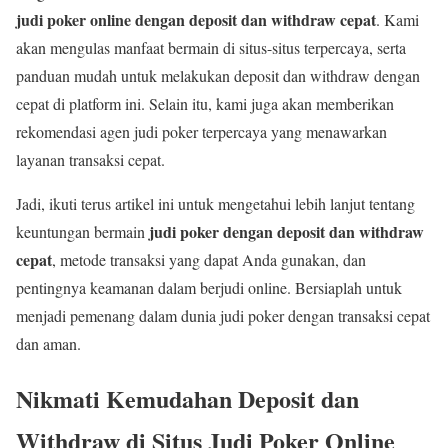
judi poker online dengan deposit dan withdraw cepat
. Kami
akan mengulas manfaat bermain di situs-situs terpercaya, serta
panduan mudah untuk melakukan deposit dan withdraw dengan
cepat di platform ini. Selain itu, kami juga akan memberikan
rekomendasi agen judi poker terpercaya yang menawarkan
layanan transaksi cepat.
Jadi, ikuti terus artikel ini untuk mengetahui lebih lanjut tentang
judi poker dengan deposit dan withdraw
keuntungan bermain
cepat
, metode transaksi yang dapat Anda gunakan, dan
pentingnya keamanan dalam berjudi online. Bersiaplah untuk
menjadi pemenang dalam dunia judi poker dengan transaksi cepat
dan aman.
Nikmati Kemudahan Deposit dan
Withdraw di Situs Judi Poker Online