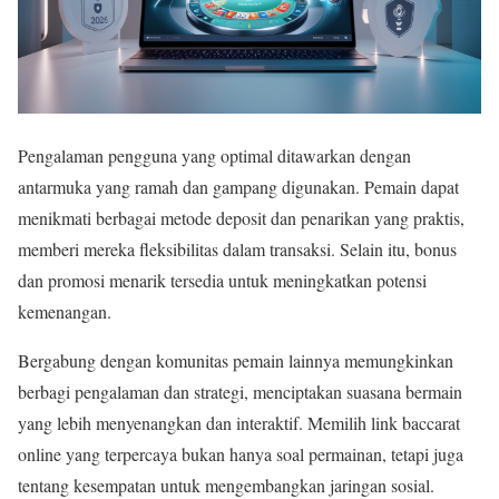
Pengalaman pengguna yang optimal ditawarkan dengan
antarmuka yang ramah dan gampang digunakan. Pemain dapat
menikmati berbagai metode deposit dan penarikan yang praktis,
memberi mereka fleksibilitas dalam transaksi. Selain itu, bonus
dan promosi menarik tersedia untuk meningkatkan potensi
kemenangan.
Bergabung dengan komunitas pemain lainnya memungkinkan
berbagi pengalaman dan strategi, menciptakan suasana bermain
yang lebih menyenangkan dan interaktif. Memilih link baccarat
online yang terpercaya bukan hanya soal permainan, tetapi juga
tentang kesempatan untuk mengembangkan jaringan sosial.