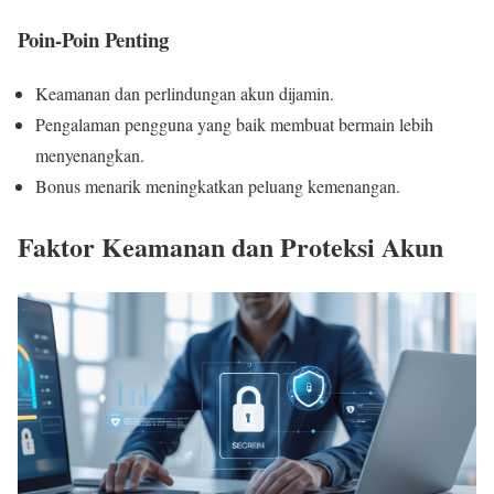
Poin-Poin Penting
Keamanan dan perlindungan akun dijamin.
Pengalaman pengguna yang baik membuat bermain lebih
menyenangkan.
Bonus menarik meningkatkan peluang kemenangan.
Faktor Keamanan dan Proteksi Akun