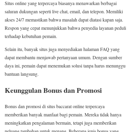
Situs online yang terpercaya biasanya menawarkan berbagai
saluran dukungan seperti live chat, email, dan telepon. Memiliki
akses 24/7 memastikan bahwa masalah dapat diatasi kapan saja.
Respon yang cepat menunjukkan bahwa penyedia layanan peduli
terhadap kebutuhan pemain.
Selain itu, banyak situs juga menyediakan halaman FAQ yang
dapat membantu menjawab pertanyaan umum. Dengan sumber
daya ini, pemain dapat menemukan solusi tanpa harus menunggu
bantuan langsung.
Keunggulan Bonus dan Promosi
Bonus dan promosi di situs baccarat online terpercaya
memberikan banyak manfaat bagi pemain. Mereka tidak hanya
meningkatkan pengalaman bermain, tetapi juga memberikan
peluang tambahan untuk menang. Beberapa jenis bonus yang