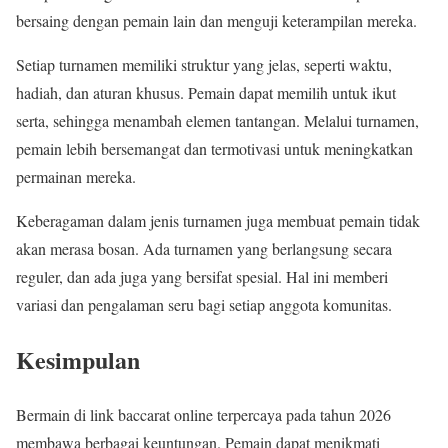
bersaing dengan pemain lain dan menguji keterampilan mereka.
Setiap turnamen memiliki struktur yang jelas, seperti waktu,
hadiah, dan aturan khusus. Pemain dapat memilih untuk ikut
serta, sehingga menambah elemen tantangan. Melalui turnamen,
pemain lebih bersemangat dan termotivasi untuk meningkatkan
permainan mereka.
Keberagaman dalam jenis turnamen juga membuat pemain tidak
akan merasa bosan. Ada turnamen yang berlangsung secara
reguler, dan ada juga yang bersifat spesial. Hal ini memberi
variasi dan pengalaman seru bagi setiap anggota komunitas.
Kesimpulan
Bermain di link baccarat online terpercaya pada tahun 2026
membawa berbagai keuntungan. Pemain dapat menikmati