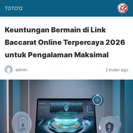
TOTO12
Keuntungan Bermain di Link
Baccarat Online Terpercaya 2026
untuk Pengalaman Maksimal
admin
2 bulan ago