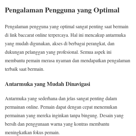
Pengalaman Pengguna yang Optimal
Pengalaman pengguna yang optimal sangat penting saat bermain
di link baccarat online terpercaya. Hal ini mencakup antarmuka
yang mudah digunakan, akses di berbagai perangkat, dan
dukungan pelanggan yang profesional. Semua aspek ini
membantu pemain merasa nyaman dan mendapatkan pengalaman
terbaik saat bermain.
Antarmuka yang Mudah Dinavigasi
Antarmuka yang sederhana dan jelas sangat penting dalam
permainan online. Pemain dapat dengan cepat menemukan
permainan yang mereka inginkan tanpa bingung. Desain yang
bersih dan penggunaan warna yang kontras membantu
meningkatkan fokus pemain.