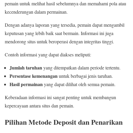
pemain untuk melihat hasil sebelumnya dan memahami pola atau
kecenderungan dalam permainan.
Dengan adanya laporan yang tersedia, pemain dapat mengambil
keputusan yang lebih baik saat bermain. Informasi ini juga
mendorong situs untuk beroperasi dengan integritas tinggi.
Contoh informasi yang dapat diakses meliputi:
Jumlah taruhan
yang ditempatkan dalam periode tertentu.
Persentase kemenangan
untuk berbagai jenis taruhan.
Hasil permainan
yang dapat dilihat oleh semua pemain.
Keberadaan informasi ini sangat penting untuk membangun
kepercayaan antara situs dan pemain.
Pilihan Metode Deposit dan Penarikan