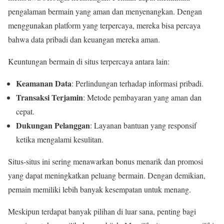
pengalaman bermain yang aman dan menyenangkan. Dengan
menggunakan platform yang terpercaya, mereka bisa percaya
bahwa data pribadi dan keuangan mereka aman.
Keuntungan bermain di situs terpercaya antara lain:
Keamanan Data
: Perlindungan terhadap informasi pribadi.
Transaksi Terjamin
: Metode pembayaran yang aman dan
cepat.
Dukungan Pelanggan
: Layanan bantuan yang responsif
ketika mengalami kesulitan.
Situs-situs ini sering menawarkan bonus menarik dan promosi
yang dapat meningkatkan peluang bermain. Dengan demikian,
pemain memiliki lebih banyak kesempatan untuk menang.
Meskipun terdapat banyak pilihan di luar sana, penting bagi