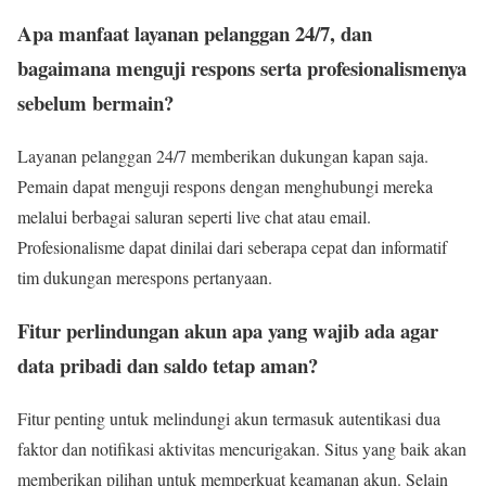
Apa manfaat layanan pelanggan 24/7, dan
bagaimana menguji respons serta profesionalismenya
sebelum bermain?
Layanan pelanggan 24/7 memberikan dukungan kapan saja.
Pemain dapat menguji respons dengan menghubungi mereka
melalui berbagai saluran seperti live chat atau email.
Profesionalisme dapat dinilai dari seberapa cepat dan informatif
tim dukungan merespons pertanyaan.
Fitur perlindungan akun apa yang wajib ada agar
data pribadi dan saldo tetap aman?
Fitur penting untuk melindungi akun termasuk autentikasi dua
faktor dan notifikasi aktivitas mencurigakan. Situs yang baik akan
memberikan pilihan untuk memperkuat keamanan akun. Selain