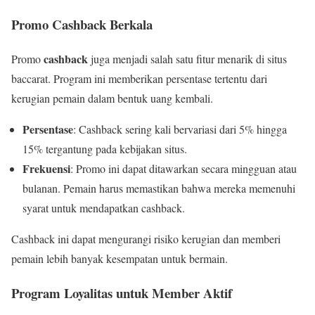
Promo Cashback Berkala
cashback
Promo
juga menjadi salah satu fitur menarik di situs
baccarat. Program ini memberikan persentase tertentu dari
kerugian pemain dalam bentuk uang kembali.
Persentase
: Cashback sering kali bervariasi dari 5% hingga
15% tergantung pada kebijakan situs.
Frekuensi
: Promo ini dapat ditawarkan secara mingguan atau
bulanan. Pemain harus memastikan bahwa mereka memenuhi
syarat untuk mendapatkan cashback.
Cashback ini dapat mengurangi risiko kerugian dan memberi
pemain lebih banyak kesempatan untuk bermain.
Program Loyalitas untuk Member Aktif