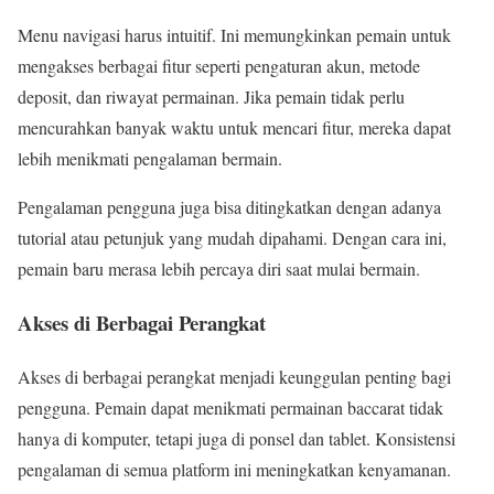
Menu navigasi harus intuitif. Ini memungkinkan pemain untuk
mengakses berbagai fitur seperti pengaturan akun, metode
deposit, dan riwayat permainan. Jika pemain tidak perlu
mencurahkan banyak waktu untuk mencari fitur, mereka dapat
lebih menikmati pengalaman bermain.
Pengalaman pengguna juga bisa ditingkatkan dengan adanya
tutorial atau petunjuk yang mudah dipahami. Dengan cara ini,
pemain baru merasa lebih percaya diri saat mulai bermain.
Akses di Berbagai Perangkat
Akses di berbagai perangkat menjadi keunggulan penting bagi
pengguna. Pemain dapat menikmati permainan baccarat tidak
hanya di komputer, tetapi juga di ponsel dan tablet. Konsistensi
pengalaman di semua platform ini meningkatkan kenyamanan.