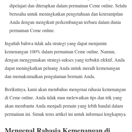
dipelajari dan diterapkan dalam permainan Ceme online. Selalu
berusaha untuk meningkatkan pengetahuan dan keterampilan
Anda dengan mengikuti perkembangan terbaru dalam dunia
permainan Ceme online.
Ingatlah bahwa tidak ada strategi yang dapat menjamin
kemenangan 100% dalam permainan Ceme online. Namun,
dengan menggunakan strategi-sukses yang terbukti efektif, Anda
dapat meningkatkan peluang Anda untuk meraih kemenangan
dan memaksimalkan pengalaman bermain Anda.
Berikutnya, kami akan membahas mengenai rahasia kemenangan
di Ceme online. Anda tidak mau melewatkan tips dan trik yang
akan membantu Anda menjadi pemain yang lebih handal dalam
permainan ini. Simak terus artikel ini untuk informasi lengkapnya.
Mengenal Rahasia Kemenangan di