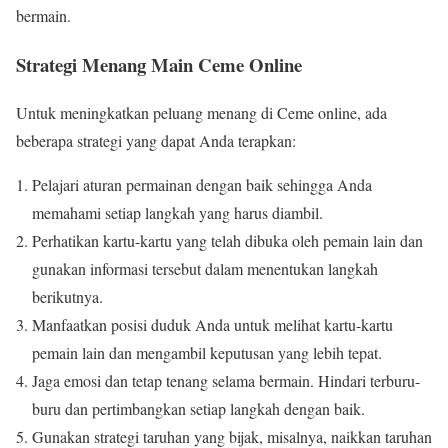
bermain.
Strategi Menang Main Ceme Online
Untuk meningkatkan peluang menang di Ceme online, ada
beberapa strategi yang dapat Anda terapkan:
Pelajari aturan permainan dengan baik sehingga Anda
memahami setiap langkah yang harus diambil.
Perhatikan kartu-kartu yang telah dibuka oleh pemain lain dan
gunakan informasi tersebut dalam menentukan langkah
berikutnya.
Manfaatkan posisi duduk Anda untuk melihat kartu-kartu
pemain lain dan mengambil keputusan yang lebih tepat.
Jaga emosi dan tetap tenang selama bermain. Hindari terburu-
buru dan pertimbangkan setiap langkah dengan baik.
Gunakan strategi taruhan yang bijak, misalnya, naikkan taruhan