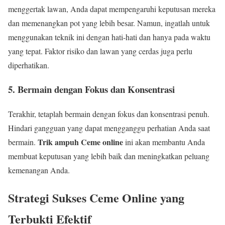
menggertak lawan, Anda dapat mempengaruhi keputusan mereka
dan memenangkan pot yang lebih besar. Namun, ingatlah untuk
menggunakan teknik ini dengan hati-hati dan hanya pada waktu
yang tepat. Faktor risiko dan lawan yang cerdas juga perlu
diperhatikan.
5. Bermain dengan Fokus dan Konsentrasi
Terakhir, tetaplah bermain dengan fokus dan konsentrasi penuh.
Hindari gangguan yang dapat mengganggu perhatian Anda saat
Trik ampuh Ceme online
bermain.
ini akan membantu Anda
membuat keputusan yang lebih baik dan meningkatkan peluang
kemenangan Anda.
Strategi Sukses Ceme Online yang
Terbukti Efektif