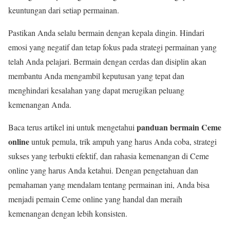
keuntungan dari setiap permainan.
Pastikan Anda selalu bermain dengan kepala dingin. Hindari
emosi yang negatif dan tetap fokus pada strategi permainan yang
telah Anda pelajari. Bermain dengan cerdas dan disiplin akan
membantu Anda mengambil keputusan yang tepat dan
menghindari kesalahan yang dapat merugikan peluang
kemenangan Anda.
panduan bermain Ceme
Baca terus artikel ini untuk mengetahui
online
untuk pemula, trik ampuh yang harus Anda coba, strategi
sukses yang terbukti efektif, dan rahasia kemenangan di Ceme
online yang harus Anda ketahui. Dengan pengetahuan dan
pemahaman yang mendalam tentang permainan ini, Anda bisa
menjadi pemain Ceme online yang handal dan meraih
kemenangan dengan lebih konsisten.