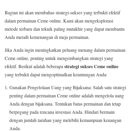
Bagian ini akan membahas strategi-sukses yang terbukti efektif
dalam permainan Ceme online. Kami akan mengeksplorasi
metode terbaru dan teknik paling mutakhir yang dapat membantu
Anda meraih kemenangan di meja permainan.
Jika Anda ingin meningkatkan peluang menang dalam permainan
Ceme online, penting untuk mengembangkan strategi yang
strategi sukses Ceme online
efektif. Berikut adalah beberapa
yang terbukti dapat mengoptimalkan keuntungan Anda:
Gunakan Pengelolaan Uang yang Bijaksana: Salah satu strategi
penting dalam permainan Ceme online adalah mengelola uang
Anda dengan bijaksana. Tentukan batas permainan dan tetap
berpegang pada rencana investasi Anda. Hindari bermain
dengan jumlah taruhan yang melebihi kemampuan keuangan
Anda.