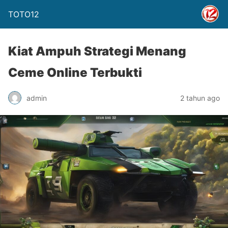
TOTO12
Kiat Ampuh Strategi Menang
Ceme Online Terbukti
admin
2 tahun ago