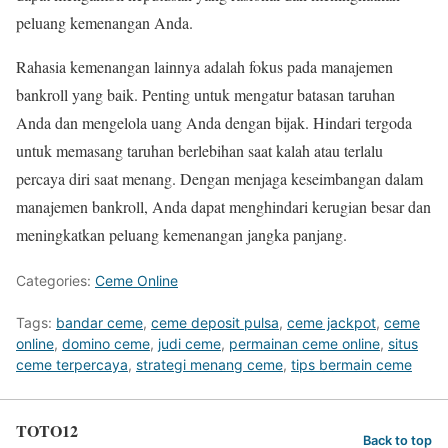
peluang kemenangan Anda.
Rahasia kemenangan lainnya adalah fokus pada manajemen
bankroll yang baik. Penting untuk mengatur batasan taruhan
Anda dan mengelola uang Anda dengan bijak. Hindari tergoda
untuk memasang taruhan berlebihan saat kalah atau terlalu
percaya diri saat menang. Dengan menjaga keseimbangan dalam
manajemen bankroll, Anda dapat menghindari kerugian besar dan
meningkatkan peluang kemenangan jangka panjang.
Categories:
Ceme Online
Tags:
bandar ceme
,
ceme deposit pulsa
,
ceme jackpot
,
ceme
online
,
domino ceme
,
judi ceme
,
permainan ceme online
,
situs
ceme terpercaya
,
strategi menang ceme
,
tips bermain ceme
TOTO12
Back to top