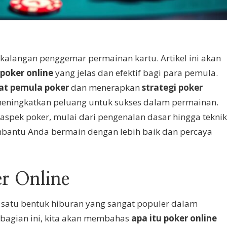
 kalangan penggemar permainan kartu. Artikel ini akan
poker online
yang jelas dan efektif bagi para pemula.
iat pemula poker
dan menerapkan
strategi poker
meningkatkan peluang untuk sukses dalam permainan.
spek poker, mulai dari pengenalan dasar hingga teknik
mbantu Anda bermain dengan lebih baik dan percaya
r Online
h satu bentuk hiburan yang sangat populer dalam
 bagian ini, kita akan membahas
apa itu poker online