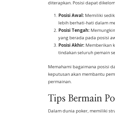
diterapkan. Posisi dapat dikel
Posisi Awal:
Memiliki sedik
lebih berhati-hati dalam 
Posisi Tengah:
Memungkink
yang berada pada posisi aw
Posisi Akhir:
Memberikan ke
tindakan seluruh pemain 
Memahami bagaimana posisi da
keputusan akan membantu pemu
permainan.
Tips Bermain Po
Dalam dunia poker, memiliki st