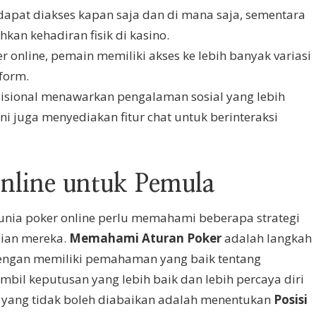
dapat diakses kapan saja dan di mana saja, sementara
kan kehadiran fisik di kasino.
r online, pemain memiliki akses ke lebih banyak variasi
form.
isional menawarkan pengalaman sosial yang lebih
ini juga menyediakan fitur chat untuk berinteraksi
Online untuk Pemula
nia poker online perlu memahami beberapa strategi
lian mereka.
Memahami Aturan Poker
adalah langkah
Dengan memiliki pemahaman yang baik tentang
bil keputusan yang lebih baik dan lebih percaya diri
n yang tidak boleh diabaikan adalah menentukan
Posisi