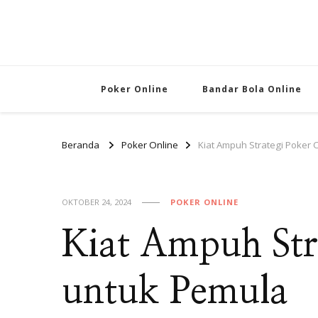
Poker Online
Bandar Bola Online
Beranda
Poker Online
Kiat Ampuh Strategi Poker 
OKTOBER 24, 2024
POKER ONLINE
Kiat Ampuh Str
untuk Pemula