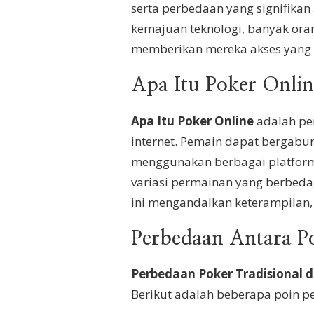
serta perbedaan yang signifikan
kemajuan teknologi, banyak oran
memberikan mereka akses yang l
Apa Itu Poker Onlin
Apa Itu Poker Online
adalah per
internet. Pemain dapat bergab
menggunakan berbagai platform 
variasi permainan yang berbeda
ini mengandalkan keterampilan, s
Perbedaan Antara Po
Perbedaan Poker Tradisional d
Berikut adalah beberapa poin pe