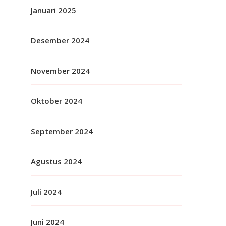
Januari 2025
Desember 2024
November 2024
Oktober 2024
September 2024
Agustus 2024
Juli 2024
Juni 2024