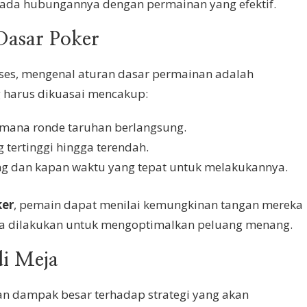
ni ada hubungannya dengan permainan yang efektif.
asar Poker
ses, mengenal aturan dasar permainan adalah
 harus dikuasai mencakup:
imana ronde taruhan berlangsung.
g tertinggi hingga terendah.
g dan kapan waktu yang tepat untuk melakukannya.
er
, pemain dapat menilai kemungkinan tangan mereka
ya dilakukan untuk mengoptimalkan peluang menang.
di Meja
 dampak besar terhadap strategi yang akan