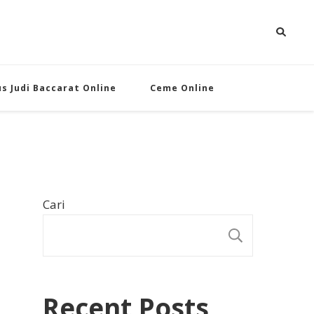
us Judi Baccarat Online
Ceme Online
Cari
CARI
Recent Posts