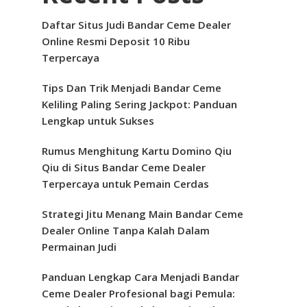
Daftar Situs Judi Bandar Ceme Dealer
Online Resmi Deposit 10 Ribu
Terpercaya
Tips Dan Trik Menjadi Bandar Ceme
Keliling Paling Sering Jackpot: Panduan
Lengkap untuk Sukses
Rumus Menghitung Kartu Domino Qiu
Qiu di Situs Bandar Ceme Dealer
Terpercaya untuk Pemain Cerdas
Strategi Jitu Menang Main Bandar Ceme
Dealer Online Tanpa Kalah Dalam
Permainan Judi
Panduan Lengkap Cara Menjadi Bandar
Ceme Dealer Profesional bagi Pemula: