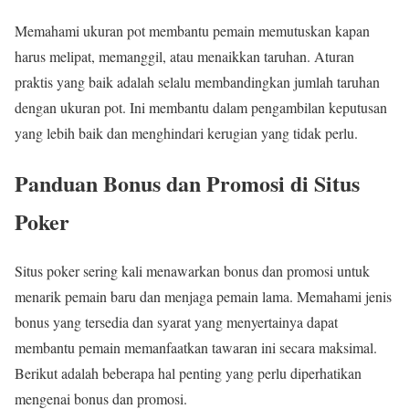
Memahami ukuran pot membantu pemain memutuskan kapan
harus melipat, memanggil, atau menaikkan taruhan. Aturan
praktis yang baik adalah selalu membandingkan jumlah taruhan
dengan ukuran pot. Ini membantu dalam pengambilan keputusan
yang lebih baik dan menghindari kerugian yang tidak perlu.
Panduan Bonus dan Promosi di Situs
Poker
Situs poker sering kali menawarkan bonus dan promosi untuk
menarik pemain baru dan menjaga pemain lama. Memahami jenis
bonus yang tersedia dan syarat yang menyertainya dapat
membantu pemain memanfaatkan tawaran ini secara maksimal.
Berikut adalah beberapa hal penting yang perlu diperhatikan
mengenai bonus dan promosi.