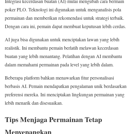
Integrasi kecerdasan buatan (AI) mulai mengubah cara bermain
poker PLO. Teknologi ini digunakan untuk menganalisis pola
permainan dan memberikan rekomendasi untuk strategi terbaik.
Dengan cara ini, pemain dapat membuat keputusan lebih cerdas.
AI juga bisa digunakan untuk menciptakan lawan yang lebih
realistik. Ini membantu pemain berlatih melawan kecerdasan
buatan yang lebih menantang. Pelatihan dengan AI membantu
dalam memahami permainan pada level yang lebih dalam.
Beberapa platform bahkan menawarkan fitur personalisasi
berbasis AI. Pemain mendapatkan pengalaman unik berdasarkan
preferensi mereka. Ini menciptakan lingkungan permainan yang
lebih menarik dan disesuaikan.
Tips Menjaga Permainan Tetap
Menyenangkan