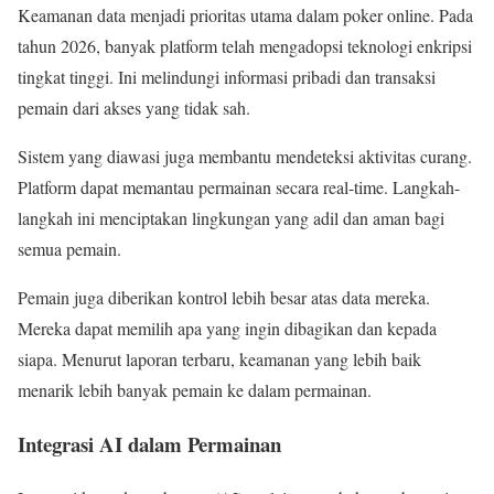
Keamanan data menjadi prioritas utama dalam poker online. Pada
tahun 2026, banyak platform telah mengadopsi teknologi enkripsi
tingkat tinggi. Ini melindungi informasi pribadi dan transaksi
pemain dari akses yang tidak sah.
Sistem yang diawasi juga membantu mendeteksi aktivitas curang.
Platform dapat memantau permainan secara real-time. Langkah-
langkah ini menciptakan lingkungan yang adil dan aman bagi
semua pemain.
Pemain juga diberikan kontrol lebih besar atas data mereka.
Mereka dapat memilih apa yang ingin dibagikan dan kepada
siapa. Menurut laporan terbaru, keamanan yang lebih baik
menarik lebih banyak pemain ke dalam permainan.
Integrasi AI dalam Permainan