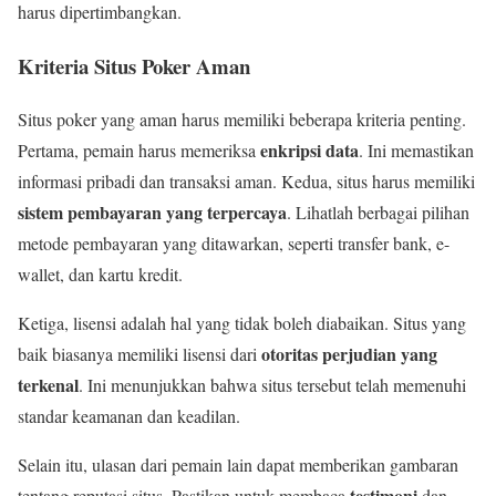
harus dipertimbangkan.
Kriteria Situs Poker Aman
Situs poker yang aman harus memiliki beberapa kriteria penting.
enkripsi data
Pertama, pemain harus memeriksa
. Ini memastikan
informasi pribadi dan transaksi aman. Kedua, situs harus memiliki
sistem pembayaran yang terpercaya
. Lihatlah berbagai pilihan
metode pembayaran yang ditawarkan, seperti transfer bank, e-
wallet, dan kartu kredit.
Ketiga, lisensi adalah hal yang tidak boleh diabaikan. Situs yang
otoritas perjudian yang
baik biasanya memiliki lisensi dari
terkenal
. Ini menunjukkan bahwa situs tersebut telah memenuhi
standar keamanan dan keadilan.
Selain itu, ulasan dari pemain lain dapat memberikan gambaran
testimoni
tentang reputasi situs. Pastikan untuk membaca
dan