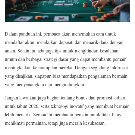
Dalam panduan ini, pembaca akan menemukan cara untuk
mendaftar akun, melakukan deposit, dan menarik dana dengan
aman. Selain itu, ada juga tips untuk menghindari kesalahan
umum dan berbagai strategi dasar yang dapat membantu pemain
meningkatkan keterampilan mereka. Dengan segudang informasi
yang disajikan, siapapun bisa mendapatkan pengalaman bermain
yang menyenangkan dan menguntungkan.
Jangan lewatkan juga bagian tentang bonus dan promosi terbaru
untuk tahun 2026, serta teknologi inovatif yang membuat bermain
lebih menarik. Semua ini membantu pemain untuk tidak hanya
menikmati permainan, tetapi juga meraih kesuksesan.