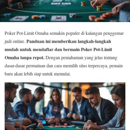
Poker Pot-Limit Omaha semakin populer di kalangan penggemar
Panduan ini memberikan langkah-langkah
judi online.
mudah untuk mendaftar dan bermain Poker Pot-Limit
Omaha tanpa repot.
Dengan pemahaman yang jelas tentang
dasar-dasar permainan dan cara memilih situs terpercaya, pemain
baru akan lebih siap untuk memulai.