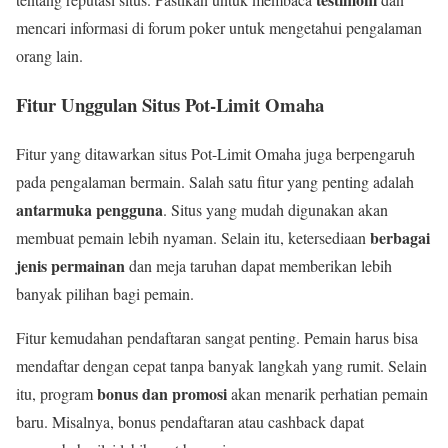
mencari informasi di forum poker untuk mengetahui pengalaman
orang lain.
Fitur Unggulan Situs Pot-Limit Omaha
Fitur yang ditawarkan situs Pot-Limit Omaha juga berpengaruh
pada pengalaman bermain. Salah satu fitur yang penting adalah
antarmuka pengguna
. Situs yang mudah digunakan akan
berbagai
membuat pemain lebih nyaman. Selain itu, ketersediaan
jenis permainan
dan meja taruhan dapat memberikan lebih
banyak pilihan bagi pemain.
Fitur kemudahan pendaftaran sangat penting. Pemain harus bisa
mendaftar dengan cepat tanpa banyak langkah yang rumit. Selain
bonus dan promosi
itu, program
akan menarik perhatian pemain
baru. Misalnya, bonus pendaftaran atau cashback dapat