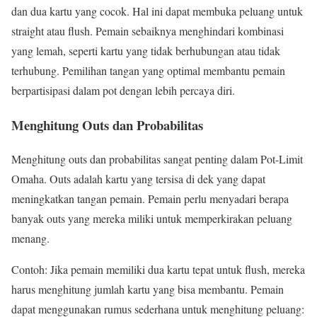
dan dua kartu yang cocok. Hal ini dapat membuka peluang untuk
straight atau flush. Pemain sebaiknya menghindari kombinasi
yang lemah, seperti kartu yang tidak berhubungan atau tidak
terhubung. Pemilihan tangan yang optimal membantu pemain
berpartisipasi dalam pot dengan lebih percaya diri.
Menghitung Outs dan Probabilitas
Menghitung outs dan probabilitas sangat penting dalam Pot-Limit
Omaha. Outs adalah kartu yang tersisa di dek yang dapat
meningkatkan tangan pemain. Pemain perlu menyadari berapa
banyak outs yang mereka miliki untuk memperkirakan peluang
menang.
Contoh: Jika pemain memiliki dua kartu tepat untuk flush, mereka
harus menghitung jumlah kartu yang bisa membantu. Pemain
dapat menggunakan rumus sederhana untuk menghitung peluang: