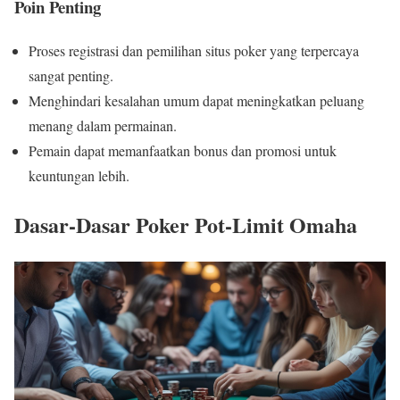
Poin Penting
Proses registrasi dan pemilihan situs poker yang terpercaya
sangat penting.
Menghindari kesalahan umum dapat meningkatkan peluang
menang dalam permainan.
Pemain dapat memanfaatkan bonus dan promosi untuk
keuntungan lebih.
Dasar-Dasar Poker Pot-Limit Omaha