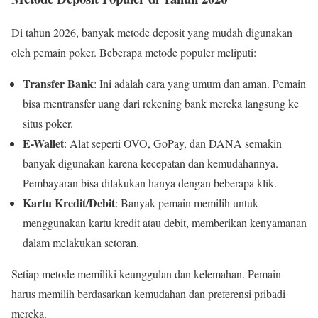
Di tahun 2026, banyak metode deposit yang mudah digunakan
oleh pemain poker. Beberapa metode populer meliputi:
Transfer Bank
: Ini adalah cara yang umum dan aman. Pemain
bisa mentransfer uang dari rekening bank mereka langsung ke
situs poker.
E-Wallet
: Alat seperti OVO, GoPay, dan DANA semakin
banyak digunakan karena kecepatan dan kemudahannya.
Pembayaran bisa dilakukan hanya dengan beberapa klik.
Kartu Kredit/Debit
: Banyak pemain memilih untuk
menggunakan kartu kredit atau debit, memberikan kenyamanan
dalam melakukan setoran.
Setiap metode memiliki keunggulan dan kelemahan. Pemain
harus memilih berdasarkan kemudahan dan preferensi pribadi
mereka.