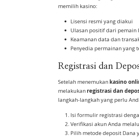
memilih kasino:
Lisensi resmi yang diakui
Ulasan positif dari pemain 
Keamanan data dan transak
Penyedia permainan yang t
Registrasi dan Depo
Setelah menemukan
kasino onl
melakukan
registrasi dan depo
langkah-langkah yang perlu Anda
Isi formulir registrasi deng
Verifikasi akun Anda melalu
Pilih metode deposit Dana ya