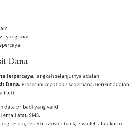
lain
si yang kuat
epercaya
sit Dana
ine terpercaya
, langkah selanjutnya adalah
sit Dana.
Proses ini cepat dan sederhana. Berikut adalah
 ikuti:
an data pribadi yang valid.
i email atau SMS.
ng sesuai, seperti transfer bank, e-wallet, atau kartu