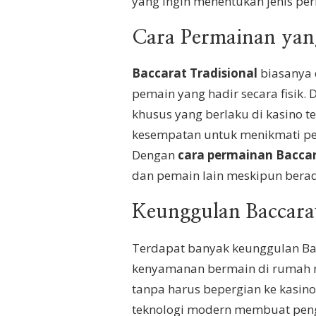
yang ingin menentukan jenis per
Cara Permainan yan
Baccarat Tradisional
biasanya 
pemain yang hadir secara fisik.
khusus yang berlaku di kasino t
kesempatan untuk menikmati per
Dengan
cara permainan Bacca
dan pemain lain meskipun bera
Keunggulan Baccara
Terdapat banyak keunggulan Bacc
kenyamanan bermain di rumah 
tanpa harus bepergian ke kasino.
teknologi modern membuat peng