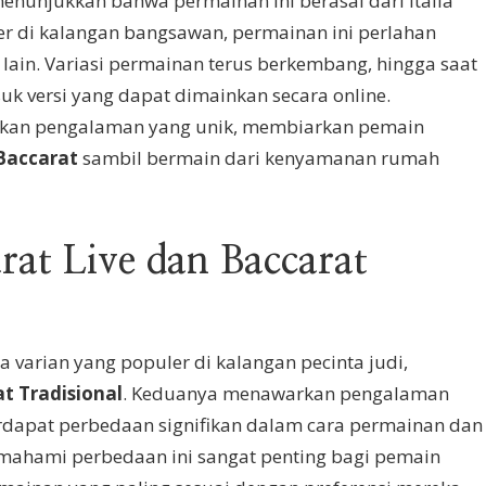
enunjukkan bahwa permainan ini berasal dari Italia
r di kalangan bangsawan, permainan ini perlahan
lain. Variasi permainan terus berkembang, hingga saat
suk versi yang dapat dimainkan secara online.
kan pengalaman yang unik, membiarkan pemain
Baccarat
sambil bermain dari kenyamanan rumah
rat Live dan Baccarat
 varian yang populer di kalangan pecinta judi,
t Tradisional
. Keduanya menawarkan pengalaman
rdapat perbedaan signifikan dalam cara permainan dan
ahami perbedaan ini sangat penting bagi pemain