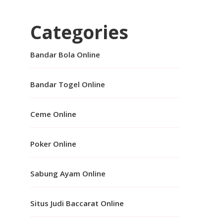
Categories
Bandar Bola Online
Bandar Togel Online
Ceme Online
Poker Online
Sabung Ayam Online
Situs Judi Baccarat Online