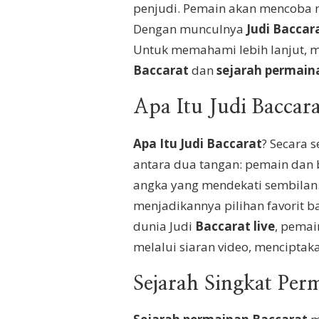
penjudi. Pemain akan mencoba m
Dengan munculnya
Judi Baccara
Untuk memahami lebih lanjut, ma
Baccarat
dan
sejarah permain
Apa Itu Judi Baccar
Apa Itu Judi Baccarat
? Secara 
antara dua tangan: pemain dan 
angka yang mendekati sembilan
menjadikannya pilihan favorit
dunia Judi
Baccarat live
, pemai
melalui siaran video, menciptak
Sejarah Singkat Per