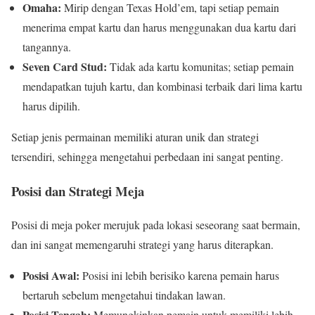
Omaha:
Mirip dengan Texas Hold’em, tapi setiap pemain
menerima empat kartu dan harus menggunakan dua kartu dari
tangannya.
Seven Card Stud:
Tidak ada kartu komunitas; setiap pemain
mendapatkan tujuh kartu, dan kombinasi terbaik dari lima kartu
harus dipilih.
Setiap jenis permainan memiliki aturan unik dan strategi
tersendiri, sehingga mengetahui perbedaan ini sangat penting.
Posisi dan Strategi Meja
Posisi di meja poker merujuk pada lokasi seseorang saat bermain,
dan ini sangat memengaruhi strategi yang harus diterapkan.
Posisi Awal:
Posisi ini lebih berisiko karena pemain harus
bertaruh sebelum mengetahui tindakan lawan.
Posisi Tengah:
Memungkinkan pemain untuk memiliki lebih