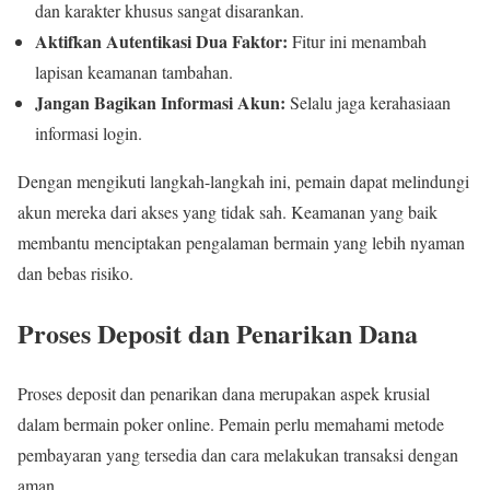
dan karakter khusus sangat disarankan.
Aktifkan Autentikasi Dua Faktor:
Fitur ini menambah
lapisan keamanan tambahan.
Jangan Bagikan Informasi Akun:
Selalu jaga kerahasiaan
informasi login.
Dengan mengikuti langkah-langkah ini, pemain dapat melindungi
akun mereka dari akses yang tidak sah. Keamanan yang baik
membantu menciptakan pengalaman bermain yang lebih nyaman
dan bebas risiko.
Proses Deposit dan Penarikan Dana
Proses deposit dan penarikan dana merupakan aspek krusial
dalam bermain poker online. Pemain perlu memahami metode
pembayaran yang tersedia dan cara melakukan transaksi dengan
aman.