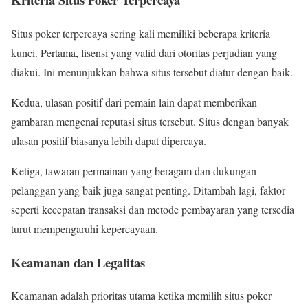
Situs poker terpercaya sering kali memiliki beberapa kriteria
kunci. Pertama, lisensi yang valid dari otoritas perjudian yang
diakui. Ini menunjukkan bahwa situs tersebut diatur dengan baik.
Kedua, ulasan positif dari pemain lain dapat memberikan
gambaran mengenai reputasi situs tersebut. Situs dengan banyak
ulasan positif biasanya lebih dapat dipercaya.
Ketiga, tawaran permainan yang beragam dan dukungan
pelanggan yang baik juga sangat penting. Ditambah lagi, faktor
seperti kecepatan transaksi dan metode pembayaran yang tersedia
turut mempengaruhi kepercayaan.
Keamanan dan Legalitas
Keamanan adalah prioritas utama ketika memilih situs poker