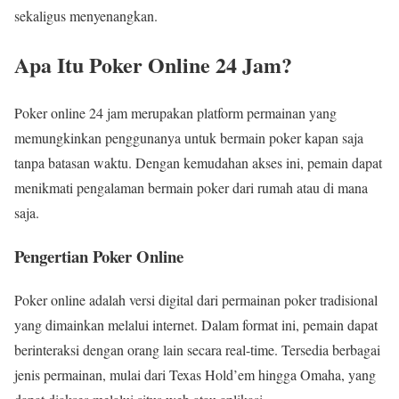
sekaligus menyenangkan.
Apa Itu Poker Online 24 Jam?
Poker online 24 jam merupakan platform permainan yang
memungkinkan penggunanya untuk bermain poker kapan saja
tanpa batasan waktu. Dengan kemudahan akses ini, pemain dapat
menikmati pengalaman bermain poker dari rumah atau di mana
saja.
Pengertian Poker Online
Poker online adalah versi digital dari permainan poker tradisional
yang dimainkan melalui internet. Dalam format ini, pemain dapat
berinteraksi dengan orang lain secara real-time. Tersedia berbagai
jenis permainan, mulai dari Texas Hold’em hingga Omaha, yang