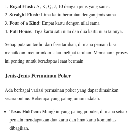
Royal Flush:
A, K, Q, J, 10 dengan jenis yang sama.
Straight Flush:
Lima kartu berurutan dengan jenis sama.
Four of a Kind:
Empat kartu dengan nilai sama.
Full House:
Tiga kartu satu nilai dan dua kartu nilai lainnya.
Setiap putaran terdiri dari fase taruhan, di mana pemain bisa
menaikkan, menurunkan, atau melipat taruhan. Memahami proses
ini penting untuk beradaptasi saat bermain.
Jenis-Jenis Permainan Poker
Ada berbagai variasi permainan poker yang dapat dimainkan
secara online. Beberapa yang paling umum adalah:
Texas Hold’em:
Mungkin yang paling populer, di mana setiap
pemain mendapatkan dua kartu dan lima kartu komunitas
dibagikan.