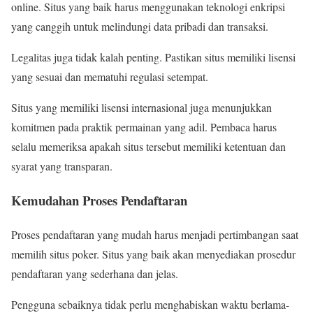
online. Situs yang baik harus menggunakan teknologi enkripsi
yang canggih untuk melindungi data pribadi dan transaksi.
Legalitas juga tidak kalah penting. Pastikan situs memiliki lisensi
yang sesuai dan mematuhi regulasi setempat.
Situs yang memiliki lisensi internasional juga menunjukkan
komitmen pada praktik permainan yang adil. Pembaca harus
selalu memeriksa apakah situs tersebut memiliki ketentuan dan
syarat yang transparan.
Kemudahan Proses Pendaftaran
Proses pendaftaran yang mudah harus menjadi pertimbangan saat
memilih situs poker. Situs yang baik akan menyediakan prosedur
pendaftaran yang sederhana dan jelas.
Pengguna sebaiknya tidak perlu menghabiskan waktu berlama-