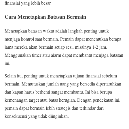
finansial yang lebih besar.
Cara Menetapkan Batasan Bermain
Menetapkan batasan waktu adalah langkah penting untuk
menjaga kontrol saat bermain. Pemain dapat menentukan berapa
lama mereka akan bermain setiap sesi, misalnya 1-2 jam.
Menggunakan timer atau alarm dapat membantu menjaga batasan
ini.
Selain itu, penting untuk menetapkan tujuan finansial sebelum
bermain. Memutuskan jumlah uang yang bersedia dipertaruhkan
dan kapan harus berhenti sangat membantu. Ini bisa berupa
kemenangan target atau batas kerugian. Dengan pendekatan ini,
pemain dapat bermain lebih strategis dan terhindar dari
konsekuensi yang tidak diinginkan.