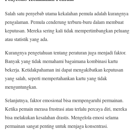
Salah satu penyebab utama kekalahan pemula adalah kurangnya
pengalaman. Pemula cenderung terburu-buru dalam membuat
keputusan. Mereka sering kali tidak mempertimbangkan peluang
atau statistik yang ada.
Kurangnya pengetahuan tentang peraturan juga menjadi faktor.
Banyak yang tidak memahami bagaimana kombinasi kartu
bekerja. Ketidakpahaman ini dapat mengakibatkan keputusan
yang salah, seperti mempertahankan kartu yang tidak
menguntungkan.
Selanjutnya, faktor emosional bisa mempengaruhi permainan.
Ketika pemain merasa frustrasi atau terlalu percaya diri, mereka
bisa melakukan kesalahan drastis. Mengelola emosi selama
permainan sangat penting untuk menjaga konsentrasi.