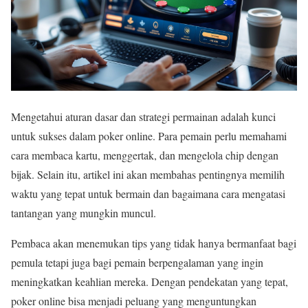
Mengetahui aturan dasar dan strategi permainan adalah kunci
untuk sukses dalam poker online. Para pemain perlu memahami
cara membaca kartu, menggertak, dan mengelola chip dengan
bijak. Selain itu, artikel ini akan membahas pentingnya memilih
waktu yang tepat untuk bermain dan bagaimana cara mengatasi
tantangan yang mungkin muncul.
Pembaca akan menemukan tips yang tidak hanya bermanfaat bagi
pemula tetapi juga bagi pemain berpengalaman yang ingin
meningkatkan keahlian mereka. Dengan pendekatan yang tepat,
poker online bisa menjadi peluang yang menguntungkan