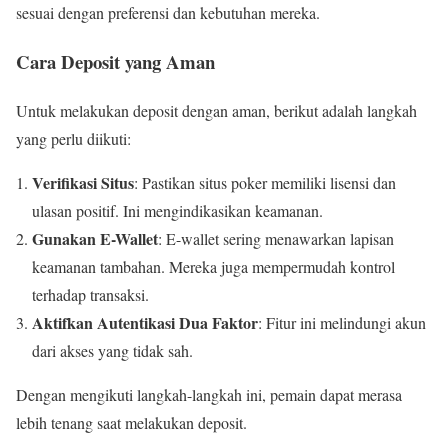
sesuai dengan preferensi dan kebutuhan mereka.
Cara Deposit yang Aman
Untuk melakukan deposit dengan aman, berikut adalah langkah
yang perlu diikuti:
Verifikasi Situs
: Pastikan situs poker memiliki lisensi dan
ulasan positif. Ini mengindikasikan keamanan.
Gunakan E-Wallet
: E-wallet sering menawarkan lapisan
keamanan tambahan. Mereka juga mempermudah kontrol
terhadap transaksi.
Aktifkan Autentikasi Dua Faktor
: Fitur ini melindungi akun
dari akses yang tidak sah.
Dengan mengikuti langkah-langkah ini, pemain dapat merasa
lebih tenang saat melakukan deposit.