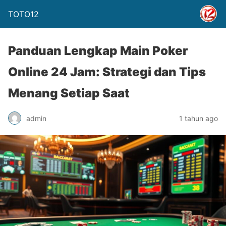
TOTO12
Panduan Lengkap Main Poker
Online 24 Jam: Strategi dan Tips
Menang Setiap Saat
admin
1 tahun ago