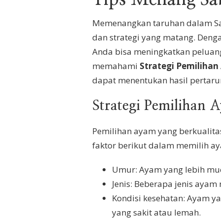
Memenangkan taruhan dalam S
dan strategi yang matang. Den
Anda bisa meningkatkan peluang
memahami
Strategi Pemiliha
dapat menentukan hasil pertaru
Strategi Pemilihan 
Pemilihan ayam yang berkualitas
faktor berikut dalam memilih a
Umur: Ayam yang lebih muda 
Jenis: Beberapa jenis ayam
Kondisi kesehatan: Ayam ya
yang sakit atau lemah.