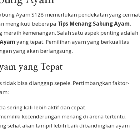
abung Ayam S128 memerlukan pendekatan yang cermat
gan mengikuti beberapa
Tips Menang Sabung Ayam
,
 meraih kemenangan. Salah satu aspek penting adalah
n Ayam
yang tepat. Pemilihan ayam yang berkualitas
ngan yang akan berlangsung.
Ayam yang Tepat
 tidak bisa dianggap sepele. Pertimbangkan faktor-
yam:
sering kali lebih aktif dan cepat.
 memiliki kecenderungan menang di arena tertentu.
ng sehat akan tampil lebih baik dibandingkan ayam