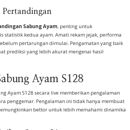
i Pertandingan
rtandingan Sabung Ayam
, penting untuk
statistik kedua ayam. Amati rekam jejak, performa
sebelum pertarungan dimulai. Pengamatan yang baik
prediksi yang lebih akurat mengenai hasil
 Sabung Ayam S128
ng Ayam S128 secara live memberikan pengalaman
ara penggemar. Pengalaman ini tidak hanya membuat
a memungkinkan bettor untuk lebih memahami dinamika