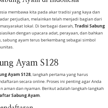
esia membawa kita pada akar tradisi yang kaya dan
adar perjudian, melainkan telah menjadi bagian dari
asyarakat lokal. Di berbagai daerah,
Tradisi Sabung
siasikan dengan upacara adat, perayaan, dan bahkan
u, sabung ayam terus berkembang sebagai simbol
munitas.
bung Ayam S128
ung Ayam S128
, langkah pertama yang harus
aftaran secara online. Proses ini penting agar Anda
 aman dan nyaman. Berikut adalah langkah-langkah
aftar Sabung Ayam
.
endaftaran