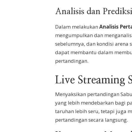
Analisis dan Prediks
Dalam melakukan
Analisis Pe
mengumpulkan dan menganalisis 
sebelumnya, dan kondisi arena 
dapat membantu dalam membuat 
pertandingan.
Live Streaming
Menyaksikan pertandingan Sabu
yang lebih mendebarkan bagi p
taruhan lebih seru, tetapi jug
pertandingan secara langsung.