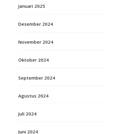
Januari 2025
Desember 2024
November 2024
Oktober 2024
September 2024
Agustus 2024
Juli 2024
Juni 2024