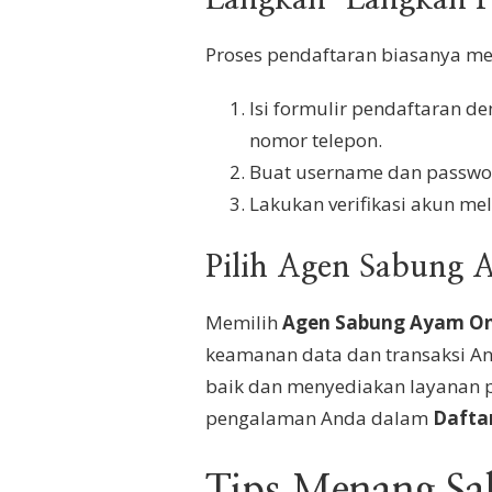
Proses pendaftaran biasanya mel
Isi formulir pendaftaran d
nomor telepon.
Buat username dan passwo
Lakukan verifikasi akun mel
Pilih Agen Sabung 
Memilih
Agen Sabung Ayam On
keamanan data dan transaksi And
baik dan menyediakan layanan pe
pengalaman Anda dalam
Dafta
Tips Menang S