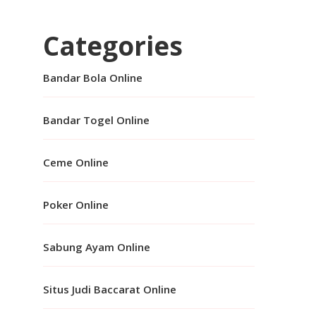
Categories
Bandar Bola Online
Bandar Togel Online
Ceme Online
Poker Online
Sabung Ayam Online
Situs Judi Baccarat Online