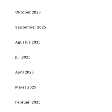
Oktober 2025
September 2025
Agustus 2025
Juli 2025
April 2025
Maret 2025
Februari 2025