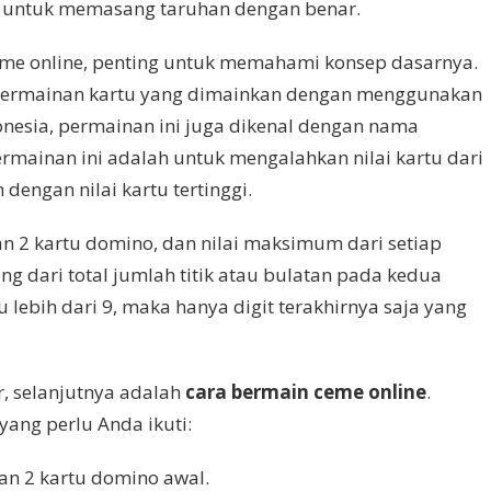
ah untuk memasang taruhan dengan benar.
e online, penting untuk memahami konsep dasarnya.
permainan kartu yang dimainkan dengan menggunakan
onesia, permainan ini juga dikenal dengan nama
ermainan ini adalah untuk mengalahkan nilai kartu dari
dengan nilai kartu tertinggi.
 2 kartu domino, dan nilai maksimum dari setiap
ung dari total jumlah titik atau bulatan pada kedua
tu lebih dari 9, maka hanya digit terakhirnya saja yang
, selanjutnya adalah
cara bermain ceme online
.
yang perlu Anda ikuti:
an 2 kartu domino awal.