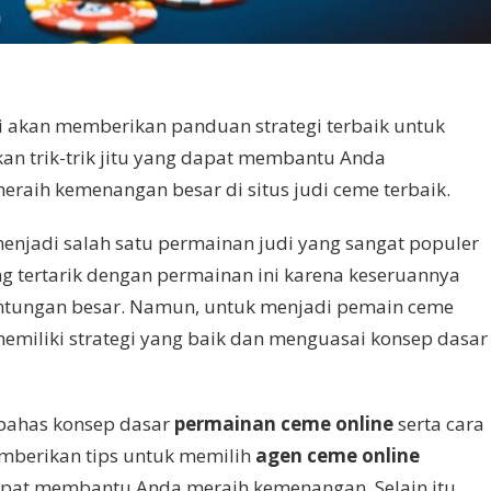
i akan memberikan panduan strategi terbaik untuk
an trik-trik jitu yang dapat membantu Anda
aih kemenangan besar di situs judi ceme terbaik.
enjadi salah satu permainan judi yang sangat populer
g tertarik dengan permainan ini karena keseruannya
untungan besar. Namun, untuk menjadi pemain ceme
memiliki strategi yang baik dan menguasai konsep dasar
mbahas konsep dasar
permainan ceme online
serta cara
mberikan tips untuk memilih
agen ceme online
apat membantu Anda meraih kemenangan. Selain itu,