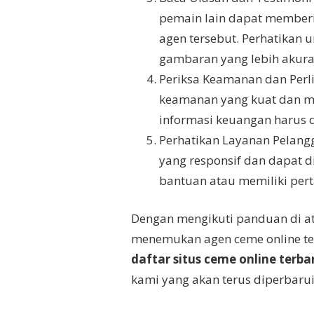
pemain lain dapat member
agen tersebut. Perhatikan 
gambaran yang lebih akura
Periksa Keamanan dan Perl
keamanan yang kuat dan mel
informasi keuangan harus 
Perhatikan Layanan Pelang
yang responsif dan dapat
bantuan atau memiliki per
Dengan mengikuti panduan di a
menemukan agen ceme online ter
daftar situs ceme online terba
kami yang akan terus diperbarui