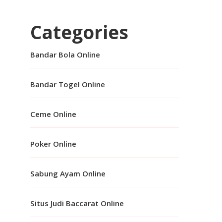
Categories
Bandar Bola Online
Bandar Togel Online
Ceme Online
Poker Online
Sabung Ayam Online
Situs Judi Baccarat Online