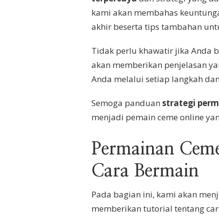
kami akan membahas keuntunga
akhir beserta tips tambahan u
Tidak perlu khawatir jika Anda
akan memberikan penjelasan y
Anda melalui setiap langkah da
Semoga panduan
strategi per
menjadi pemain ceme online yang
Permainan Ceme
Cara Bermain
Pada bagian ini, kami akan men
memberikan tutorial tentang ca