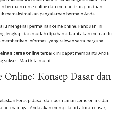
n bermain ceme online dan memberikan panduan
ntuk memaksimalkan pengalaman bermain Anda.
 baru mengenal permainan ceme online. Panduan ini
ang lengkap dan mudah dipahami. Kami akan memandu
n memberikan informasi yang relevan serta berguna.
mainan ceme online
terbaik ini dapat membantu Anda
 sukses. Mari kita mulai!
 Online: Konsep Dasar dan
jelaskan konsep dasar dari permainan ceme online dan
ra bermainnya. Anda akan mempelajari aturan dasar,