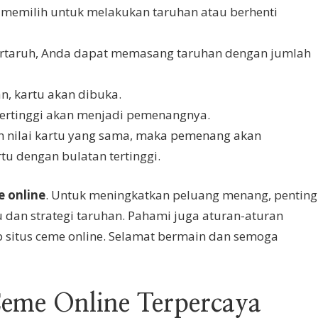
 memilih untuk melakukan taruhan atau berhenti
ertaruh, Anda dapat memasang taruhan dengan jumlah
n, kartu akan dibuka.
tertinggi akan menjadi pemenangnya.
an nilai kartu yang sama, maka pemenang akan
tu dengan bulatan tertinggi.
 online
. Untuk meningkatkan peluang menang, penting
 dan strategi taruhan. Pahami juga aturan-aturan
p situs ceme online. Selamat bermain dan semoga
eme Online Terpercaya