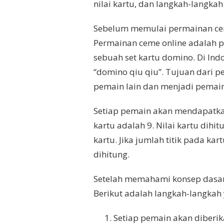
nilai kartu, dan langkah-langk
Sebelum memulai permainan cem
Permainan ceme online adalah 
sebuah set kartu domino. Di Ind
“domino qiu qiu”. Tujuan dari p
pemain lain dan menjadi pemain 
Setiap pemain akan mendapatkan
kartu adalah 9. Nilai kartu dihit
kartu. Jika jumlah titik pada kar
dihitung.
Setelah memahami konsep dasar
Berikut adalah langkah-langkah 
Setiap pemain akan diberik