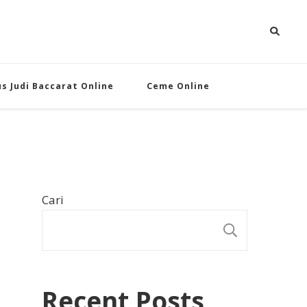
us Judi Baccarat Online
Ceme Online
Cari
CARI
Recent Posts