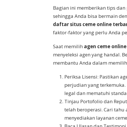
Bagian ini memberikan tips da
sehingga Anda bisa bermain d
daftar situs ceme online terba
faktor-faktor yang perlu Anda 
Saat memilih
agen ceme online
menyeleksi agen yang handal. B
membantu Anda dalam memilih a
Periksa Lisensi: Pastikan ag
perjudian yang terkemuka. 
legal dan mematuhi standa
Tinjau Portofolio dan Reput
telah beroperasi. Cari ta
menyediakan layanan ceme 
Baca Ulasan dan Testimoni