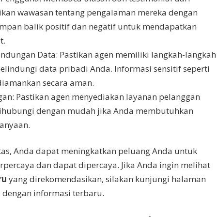
ikan wawasan tentang pengalaman mereka dengan
umpan balik positif dan negatif untuk mendapatkan
t.
indungan Data: Pastikan agen memiliki langkah-langkah
indungi data pribadi Anda. Informasi sensitif seperti
diamankan secara aman.
gan: Pastikan agen menyediakan layanan pelanggan
 dihubungi dengan mudah jika Anda membutuhkan
tanyaan.
tas, Anda dapat meningkatkan peluang Anda untuk
percaya dan dapat dipercaya. Jika Anda ingin melihat
ru
yang direkomendasikan, silakan kunjungi halaman
 dengan informasi terbaru.