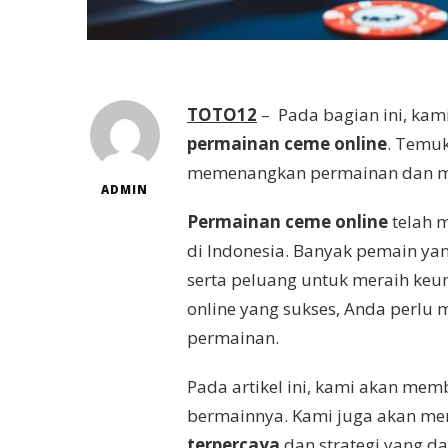
TOTO12
– Pada bagian ini, kam
permainan ceme online
. Temuk
memenangkan permainan dan mer
ADMIN
Permainan ceme online
telah m
di Indonesia. Banyak pemain yan
serta peluang untuk meraih ke
online yang sukses, Anda perlu 
permainan.
Pada artikel ini, kami akan me
bermainnya. Kami juga akan me
terpercaya
dan strategi yang d