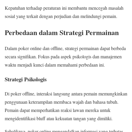
Kepatuhan terhadap peraturan ini membantu mencegah masalah
sosial yang terkait dengan perjudian dan melindungi pemain.
Perbedaan dalam Strategi Permainan
Dalam poker online dan offline, strategi permainan dapat berbeda
secara signifikan. Fokus pada aspek psikologis dan manajemen
waktu menjadi kunci dalam memahami perbedaan ini.
Strategi Psikologis
Di poker offline, interaksi langsung antara pemain memungkinkan
penggunaan keterampilan membaca wajah dan bahasa tubuh.
Pemain dapat memperhatikan reaksi lawan mereka untuk
mengidentifikasi bluff atau kekuatan tangan yang dimiliki.
Sebaliknya, poker online mengandalkan informasi yang terbatas.