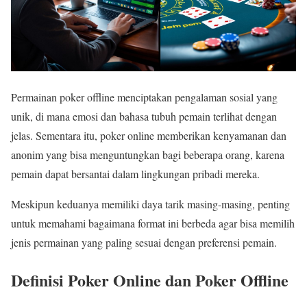
Permainan poker offline menciptakan pengalaman sosial yang
unik, di mana emosi dan bahasa tubuh pemain terlihat dengan
jelas. Sementara itu, poker online memberikan kenyamanan dan
anonim yang bisa menguntungkan bagi beberapa orang, karena
pemain dapat bersantai dalam lingkungan pribadi mereka.
Meskipun keduanya memiliki daya tarik masing-masing, penting
untuk memahami bagaimana format ini berbeda agar bisa memilih
jenis permainan yang paling sesuai dengan preferensi pemain.
Definisi Poker Online dan Poker Offline