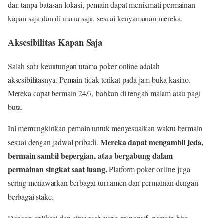
dan tanpa batasan lokasi, pemain dapat menikmati permainan
kapan saja dan di mana saja, sesuai kenyamanan mereka.
Aksesibilitas Kapan Saja
Salah satu keuntungan utama poker online adalah
aksesibilitasnya. Pemain tidak terikat pada jam buka kasino.
Mereka dapat bermain 24/7, bahkan di tengah malam atau pagi
buta.
Ini memungkinkan pemain untuk menyesuaikan waktu bermain
Mereka dapat mengambil jeda,
sesuai dengan jadwal pribadi.
bermain sambil bepergian, atau bergabung dalam
permainan singkat saat luang.
Platform poker online juga
sering menawarkan berbagai turnamen dan permainan dengan
berbagai stake.
Dengan aplikasi dan situs web yang responsif, pemain bisa