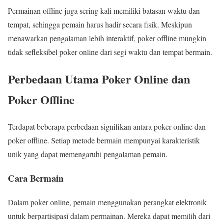
Permainan offline juga sering kali memiliki batasan waktu dan
tempat, sehingga pemain harus hadir secara fisik. Meskipun
menawarkan pengalaman lebih interaktif, poker offline mungkin
tidak sefleksibel poker online dari segi waktu dan tempat bermain.
Perbedaan Utama Poker Online dan
Poker Offline
Terdapat beberapa perbedaan signifikan antara poker online dan
poker offline. Setiap metode bermain mempunyai karakteristik
unik yang dapat memengaruhi pengalaman pemain.
Cara Bermain
Dalam poker online, pemain menggunakan perangkat elektronik
untuk berpartisipasi dalam permainan. Mereka dapat memilih dari