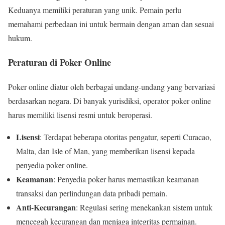
Keduanya memiliki peraturan yang unik. Pemain perlu
memahami perbedaan ini untuk bermain dengan aman dan sesuai
hukum.
Peraturan di Poker Online
Poker online diatur oleh berbagai undang-undang yang bervariasi
berdasarkan negara. Di banyak yurisdiksi, operator poker online
harus memiliki lisensi resmi untuk beroperasi.
Lisensi
: Terdapat beberapa otoritas pengatur, seperti Curacao,
Malta, dan Isle of Man, yang memberikan lisensi kepada
penyedia poker online.
Keamanan
: Penyedia poker harus memastikan keamanan
transaksi dan perlindungan data pribadi pemain.
Anti-Kecurangan
: Regulasi sering menekankan sistem untuk
mencegah kecurangan dan menjaga integritas permainan.