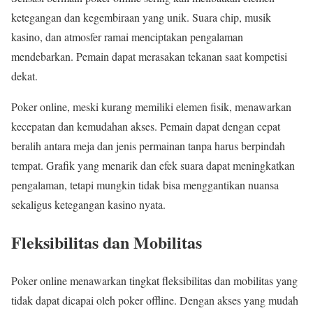
ketegangan dan kegembiraan yang unik. Suara chip, musik
kasino, dan atmosfer ramai menciptakan pengalaman
mendebarkan. Pemain dapat merasakan tekanan saat kompetisi
dekat.
Poker online, meski kurang memiliki elemen fisik, menawarkan
kecepatan dan kemudahan akses. Pemain dapat dengan cepat
beralih antara meja dan jenis permainan tanpa harus berpindah
tempat. Grafik yang menarik dan efek suara dapat meningkatkan
pengalaman, tetapi mungkin tidak bisa menggantikan nuansa
sekaligus ketegangan kasino nyata.
Fleksibilitas dan Mobilitas
Poker online menawarkan tingkat fleksibilitas dan mobilitas yang
tidak dapat dicapai oleh poker offline. Dengan akses yang mudah