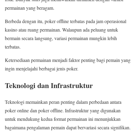
permainan yang beragam.
Berbeda dengan itu, poker offline terbatas pada jam operasional
kasino atau ruang permainan. Walaupun ada peluang untuk
bermain secara langsung, variasi permainan mungkin lebih
terbatas.
Ketersediaan permainan menjadi faktor penting bagi pemain yang
ingin menjelajahi berbagai jenis poker.
Teknologi dan Infrastruktur
Teknologi memainkan peran penting dalam perbedaan antara
poker online dan poker offline. Infrastruktur yang digunakan
untuk mendukung kedua format permainan ini menunjukkan
bagaimana pengalaman pemain dapat bervariasi secara signifikan.