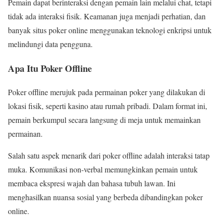
Pemain dapat berinteraksi dengan pemain lain melalui chat, tetapi
tidak ada interaksi fisik. Keamanan juga menjadi perhatian, dan
banyak situs poker online menggunakan teknologi enkripsi untuk
melindungi data pengguna.
Apa Itu Poker Offline
Poker offline merujuk pada permainan poker yang dilakukan di
lokasi fisik, seperti kasino atau rumah pribadi. Dalam format ini,
pemain berkumpul secara langsung di meja untuk memainkan
permainan.
Salah satu aspek menarik dari poker offline adalah interaksi tatap
muka. Komunikasi non-verbal memungkinkan pemain untuk
membaca ekspresi wajah dan bahasa tubuh lawan. Ini
menghasilkan nuansa sosial yang berbeda dibandingkan poker
online.