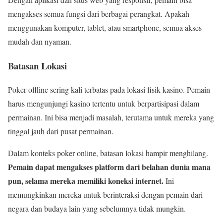
mengakses semua fungsi dari berbagai perangkat. Apakah
menggunakan komputer, tablet, atau smartphone, semua akses
mudah dan nyaman.
Batasan Lokasi
Poker offline sering kali terbatas pada lokasi fisik kasino. Pemain
harus mengunjungi kasino tertentu untuk berpartisipasi dalam
permainan. Ini bisa menjadi masalah, terutama untuk mereka yang
tinggal jauh dari pusat permainan.
Dalam konteks poker online, batasan lokasi hampir menghilang.
Pemain dapat mengakses platform dari belahan dunia mana
pun, selama mereka memiliki koneksi internet.
Ini
memungkinkan mereka untuk berinteraksi dengan pemain dari
negara dan budaya lain yang sebelumnya tidak mungkin.