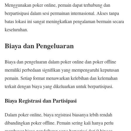
Menggunakan poker online, pemain dapat terhubung dan
berpartisipasi dalam sesi permainan internasional. Akses tanpa
batas lokasi ini sangat meningkatkan pengalaman bermain secara
keseluruhan.
Biaya dan Pengeluaran
Biaya dan pengeluaran dalam poker online dan poker offline
memiliki perbedaan signifikan yang mempengaruhi keputusan
pemain. Setiap format menawarkan kelebihan dan kelemahan
terkait dengan biaya yang dikeluarkan untuk berpartisipasi.
Biaya Registrasi dan Partisipasi
Dalam poker online, biaya registrasi biasanya lebih rendah
dibandingkan poker offline. Pemain sering kali hanya perlu
membayar biaya pendaftaran yang bervariasi dari 0 hingga