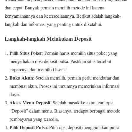
dan cepat. Banyak pemain memilih metode ini karena
kenyamanannya dan ketersediaannya. Berikut adalah langkah-
langkah dan informasi yang penting untuk diketahui.
Langkah-langkah Melakukan Deposit
Pilih Situs Poker
: Pemain harus memilih situs poker yang
menyediakan opsi deposit pulsa. Pastikan situs tersebut
terpercaya dan memiliki lisensi.
Buka Akun
: Setelah memilih, pemain perlu mendaftar dan
membuat akun. Proses ini umumnya memerlukan informasi
dasar.
Akses Menu Deposit
: Setelah masuk ke akun, cari opsi
“Deposit” dalam menu. Biasanya, terdapat berbagai metode
pembayaran yang tersedia.
Pilih Deposit Pulsa
: Pilih opsi deposit menggunakan pulsa.