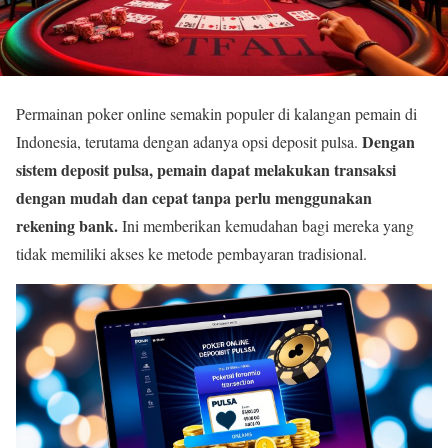
Permainan poker online semakin populer di kalangan pemain di
Dengan
Indonesia, terutama dengan adanya opsi deposit pulsa.
sistem deposit pulsa, pemain dapat melakukan transaksi
dengan mudah dan cepat tanpa perlu menggunakan
rekening bank.
Ini memberikan kemudahan bagi mereka yang
tidak memiliki akses ke metode pembayaran tradisional.