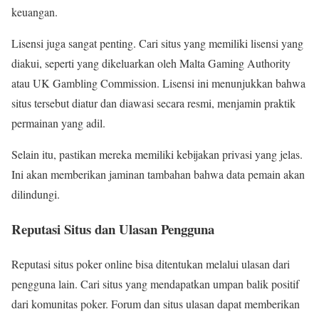
keuangan.
Lisensi juga sangat penting. Cari situs yang memiliki lisensi yang
diakui, seperti yang dikeluarkan oleh Malta Gaming Authority
atau UK Gambling Commission. Lisensi ini menunjukkan bahwa
situs tersebut diatur dan diawasi secara resmi, menjamin praktik
permainan yang adil.
Selain itu, pastikan mereka memiliki kebijakan privasi yang jelas.
Ini akan memberikan jaminan tambahan bahwa data pemain akan
dilindungi.
Reputasi Situs dan Ulasan Pengguna
Reputasi situs poker online bisa ditentukan melalui ulasan dari
pengguna lain. Cari situs yang mendapatkan umpan balik positif
dari komunitas poker. Forum dan situs ulasan dapat memberikan