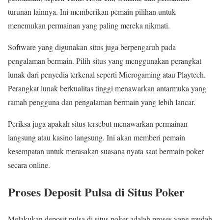
turunan lainnya. Ini memberikan pemain pilihan untuk
menemukan permainan yang paling mereka nikmati.
Software yang digunakan situs juga berpengaruh pada
pengalaman bermain. Pilih situs yang menggunakan perangkat
lunak dari penyedia terkenal seperti Microgaming atau Playtech.
Perangkat lunak berkualitas tinggi menawarkan antarmuka yang
ramah pengguna dan pengalaman bermain yang lebih lancar.
Periksa juga apakah situs tersebut menawarkan permainan
langsung atau kasino langsung. Ini akan memberi pemain
kesempatan untuk merasakan suasana nyata saat bermain poker
secara online.
Proses Deposit Pulsa di Situs Poker
Melakukan deposit pulsa di situs poker adalah proses yang mudah