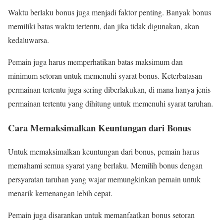
Waktu berlaku bonus juga menjadi faktor penting. Banyak bonus
memiliki batas waktu tertentu, dan jika tidak digunakan, akan
kedaluwarsa.
Pemain juga harus memperhatikan batas maksimum dan
minimum setoran untuk memenuhi syarat bonus. Keterbatasan
permainan tertentu juga sering diberlakukan, di mana hanya jenis
permainan tertentu yang dihitung untuk memenuhi syarat taruhan.
Cara Memaksimalkan Keuntungan dari Bonus
Untuk memaksimalkan keuntungan dari bonus, pemain harus
memahami semua syarat yang berlaku. Memilih bonus dengan
persyaratan taruhan yang wajar memungkinkan pemain untuk
menarik kemenangan lebih cepat.
Pemain juga disarankan untuk memanfaatkan bonus setoran