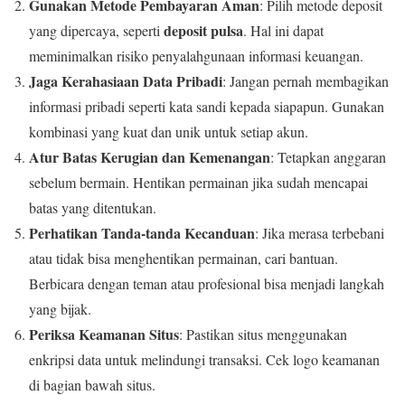
Gunakan Metode Pembayaran Aman
: Pilih metode deposit
deposit pulsa
yang dipercaya, seperti
. Hal ini dapat
meminimalkan risiko penyalahgunaan informasi keuangan.
Jaga Kerahasiaan Data Pribadi
: Jangan pernah membagikan
informasi pribadi seperti kata sandi kepada siapapun. Gunakan
kombinasi yang kuat dan unik untuk setiap akun.
Atur Batas Kerugian dan Kemenangan
: Tetapkan anggaran
sebelum bermain. Hentikan permainan jika sudah mencapai
batas yang ditentukan.
Perhatikan Tanda-tanda Kecanduan
: Jika merasa terbebani
atau tidak bisa menghentikan permainan, cari bantuan.
Berbicara dengan teman atau profesional bisa menjadi langkah
yang bijak.
Periksa Keamanan Situs
: Pastikan situs menggunakan
enkripsi data untuk melindungi transaksi. Cek logo keamanan
di bagian bawah situs.