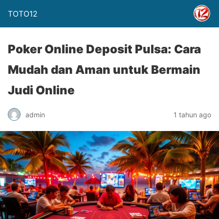
TOTO12
Poker Online Deposit Pulsa: Cara
Mudah dan Aman untuk Bermain
Judi Online
admin
1 tahun ago