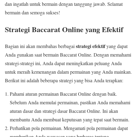
dan ingatlah untuk bermain dengan tanggung jawab. Selamat
bermain dan semoga sukses!
Strategi Baccarat Online yang Efektif
strategi efektif
Bagian ini akan membahas berbagai
yang dapat
Anda gunakan saat bermain Baccarat Online. Dengan memahami
strategi-strategi ini, Anda dapat meningkatkan peluang Anda
untuk meraih kemenangan dalam permainan yang Anda mainkan.
Berikut ini adalah beberapa strategi yang bisa Anda terapkan:
Pahami aturan permainan Baccarat Online dengan baik.
Sebelum Anda memulai permainan, pastikan Anda memahami
aturan dasar dan strategi dasar Baccarat Online. Ini akan
membantu Anda membuat keputusan yang tepat saat bermain.
Perhatikan pola permainan. Mengamati pola permainan dapat
memberikan Anda wawasan yang berharga tentang