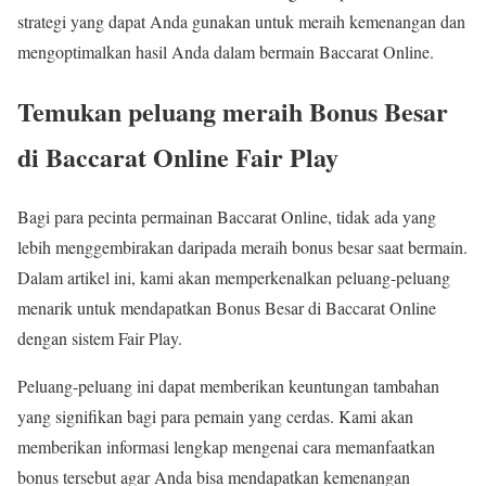
strategi yang dapat Anda gunakan untuk meraih kemenangan dan
mengoptimalkan hasil Anda dalam bermain Baccarat Online.
Temukan peluang meraih Bonus Besar
di Baccarat Online Fair Play
Bagi para pecinta permainan Baccarat Online, tidak ada yang
lebih menggembirakan daripada meraih bonus besar saat bermain.
Dalam artikel ini, kami akan memperkenalkan peluang-peluang
menarik untuk mendapatkan Bonus Besar di Baccarat Online
dengan sistem Fair Play.
Peluang-peluang ini dapat memberikan keuntungan tambahan
yang signifikan bagi para pemain yang cerdas. Kami akan
memberikan informasi lengkap mengenai cara memanfaatkan
bonus tersebut agar Anda bisa mendapatkan kemenangan