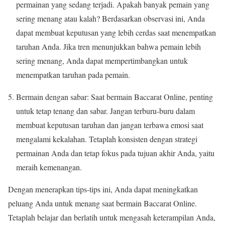
permainan yang sedang terjadi. Apakah banyak pemain yang
sering menang atau kalah? Berdasarkan observasi ini, Anda
dapat membuat keputusan yang lebih cerdas saat menempatkan
taruhan Anda. Jika tren menunjukkan bahwa pemain lebih
sering menang, Anda dapat mempertimbangkan untuk
menempatkan taruhan pada pemain.
Bermain dengan sabar: Saat bermain Baccarat Online, penting
untuk tetap tenang dan sabar. Jangan terburu-buru dalam
membuat keputusan taruhan dan jangan terbawa emosi saat
mengalami kekalahan. Tetaplah konsisten dengan strategi
permainan Anda dan tetap fokus pada tujuan akhir Anda, yaitu
meraih kemenangan.
Dengan menerapkan tips-tips ini, Anda dapat meningkatkan
peluang Anda untuk menang saat bermain Baccarat Online.
Tetaplah belajar dan berlatih untuk mengasah keterampilan Anda,