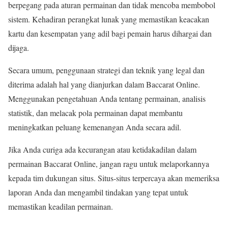
berpegang pada aturan permainan dan tidak mencoba membobol
sistem. Kehadiran perangkat lunak yang memastikan keacakan
kartu dan kesempatan yang adil bagi pemain harus dihargai dan
dijaga.
Secara umum, penggunaan strategi dan teknik yang legal dan
diterima adalah hal yang dianjurkan dalam Baccarat Online.
Menggunakan pengetahuan Anda tentang permainan, analisis
statistik, dan melacak pola permainan dapat membantu
meningkatkan peluang kemenangan Anda secara adil.
Jika Anda curiga ada kecurangan atau ketidakadilan dalam
permainan Baccarat Online, jangan ragu untuk melaporkannya
kepada tim dukungan situs. Situs-situs terpercaya akan memeriksa
laporan Anda dan mengambil tindakan yang tepat untuk
memastikan keadilan permainan.