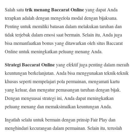
trik menang Baccarat Online
Salah satu
yang dapat Anda
terapkan adalah dengan mengelola modal dengan bijaksana.
Penting untuk memiliki batasan dalam melakukan taruhan dan
tidak terjebak dalam emosi saat bermain. Selain itu, Anda juga
bisa memanfaatkan bonus yang ditawarkan oleh situs Baccarat
Online untuk meningkatkan peluang menang Anda.
Strategi Baccarat Online
yang efektif juga penting dalam meraih
keuntungan berkelanjutan. Anda bisa menggunakan teknik-teknik
khusus seperti mempelajari pola permainan, mengamati kartu
yang keluar, dan mengatur pemasangan taruhan dengan bijak.
Dengan menguasai strategi ini, Anda dapat meningkatkan
peluang menang dan memaksimalkan keuntungan Anda.
Ingatlah selalu untuk bermain dengan prinsip Fair Play dan
menghindari kecurangan dalam permainan. Selain itu, teruslah