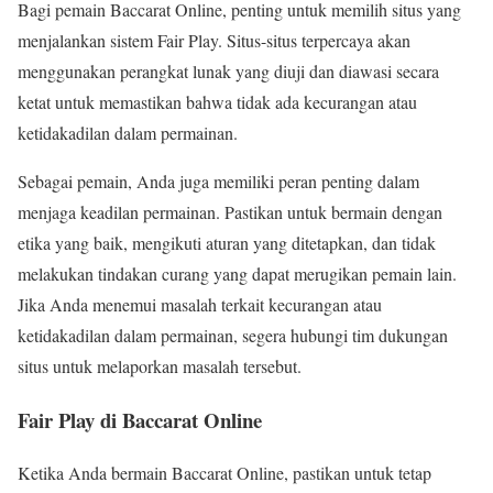
Bagi pemain Baccarat Online, penting untuk memilih situs yang
menjalankan sistem Fair Play. Situs-situs terpercaya akan
menggunakan perangkat lunak yang diuji dan diawasi secara
ketat untuk memastikan bahwa tidak ada kecurangan atau
ketidakadilan dalam permainan.
Sebagai pemain, Anda juga memiliki peran penting dalam
menjaga keadilan permainan. Pastikan untuk bermain dengan
etika yang baik, mengikuti aturan yang ditetapkan, dan tidak
melakukan tindakan curang yang dapat merugikan pemain lain.
Jika Anda menemui masalah terkait kecurangan atau
ketidakadilan dalam permainan, segera hubungi tim dukungan
situs untuk melaporkan masalah tersebut.
Fair Play di Baccarat Online
Ketika Anda bermain Baccarat Online, pastikan untuk tetap