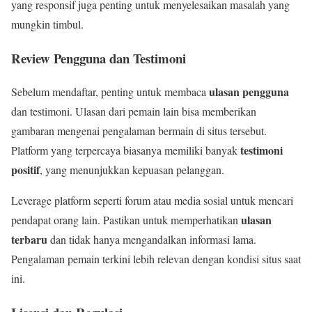
yang responsif juga penting untuk menyelesaikan masalah yang
mungkin timbul.
Review Pengguna dan Testimoni
ulasan pengguna
Sebelum mendaftar, penting untuk membaca
dan testimoni. Ulasan dari pemain lain bisa memberikan
gambaran mengenai pengalaman bermain di situs tersebut.
testimoni
Platform yang terpercaya biasanya memiliki banyak
positif
, yang menunjukkan kepuasan pelanggan.
Leverage platform seperti forum atau media sosial untuk mencari
ulasan
pendapat orang lain. Pastikan untuk memperhatikan
terbaru
dan tidak hanya mengandalkan informasi lama.
Pengalaman pemain terkini lebih relevan dengan kondisi situs saat
ini.