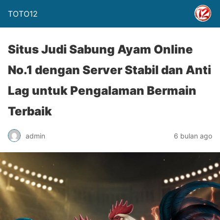
TOTO12
Situs Judi Sabung Ayam Online
No.1 dengan Server Stabil dan Anti
Lag untuk Pengalaman Bermain
Terbaik
admin
6 bulan ago