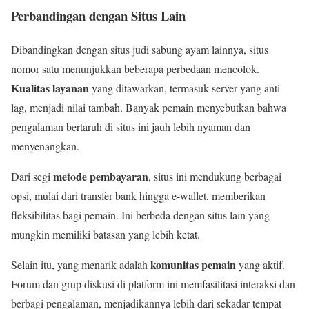
Perbandingan dengan Situs Lain
Dibandingkan dengan situs judi sabung ayam lainnya, situs
nomor satu menunjukkan beberapa perbedaan mencolok.
Kualitas layanan
yang ditawarkan, termasuk server yang anti
lag, menjadi nilai tambah. Banyak pemain menyebutkan bahwa
pengalaman bertaruh di situs ini jauh lebih nyaman dan
menyenangkan.
metode pembayaran
Dari segi
, situs ini mendukung berbagai
opsi, mulai dari transfer bank hingga e-wallet, memberikan
fleksibilitas bagi pemain. Ini berbeda dengan situs lain yang
mungkin memiliki batasan yang lebih ketat.
komunitas pemain
Selain itu, yang menarik adalah
yang aktif.
Forum dan grup diskusi di platform ini memfasilitasi interaksi dan
berbagi pengalaman, menjadikannya lebih dari sekadar tempat