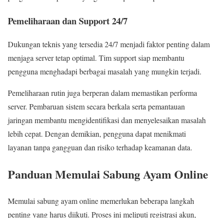
Pemeliharaan dan Support 24/7
Dukungan teknis yang tersedia 24/7 menjadi faktor penting dalam
menjaga server tetap optimal. Tim support siap membantu
pengguna menghadapi berbagai masalah yang mungkin terjadi.
Pemeliharaan rutin juga berperan dalam memastikan performa
server. Pembaruan sistem secara berkala serta pemantauan
jaringan membantu mengidentifikasi dan menyelesaikan masalah
lebih cepat. Dengan demikian, pengguna dapat menikmati
layanan tanpa gangguan dan risiko terhadap keamanan data.
Panduan Memulai Sabung Ayam Online
Memulai sabung ayam online memerlukan beberapa langkah
penting yang harus diikuti. Proses ini meliputi registrasi akun,