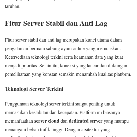
taruhan.
Fitur Server Stabil dan Anti Lag
Fitur server stabil dan anti lag merupakan kunci utama dalam
pengalaman bermain sabung ayam online yang memuaskan.
Ketersediaan teknologi terkini serta keamanan data yang kuat
menjadi prioritas. Selain itu, koneksi yang lancar dan dukungan
pemeliharaan yang konstan semakin menambah kualitas platform.
Teknologi Server Terkini
Penggunaan teknologi server terkini sangat penting untuk
memastikan kestabilan dan kecepatan. Platform ini biasanya
server cloud
dedicated server
memanfaatkan
dan
yang mampu
menangani beban trafik tinggi. Dengan arsitektur yang