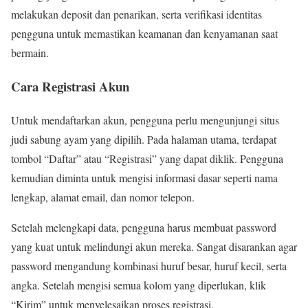
melakukan deposit dan penarikan, serta verifikasi identitas
pengguna untuk memastikan keamanan dan kenyamanan saat
bermain.
Cara Registrasi Akun
Untuk mendaftarkan akun, pengguna perlu mengunjungi situs
judi sabung ayam yang dipilih. Pada halaman utama, terdapat
tombol “Daftar” atau “Registrasi” yang dapat diklik. Pengguna
kemudian diminta untuk mengisi informasi dasar seperti nama
lengkap, alamat email, dan nomor telepon.
Setelah melengkapi data, pengguna harus membuat password
yang kuat untuk melindungi akun mereka. Sangat disarankan agar
password mengandung kombinasi huruf besar, huruf kecil, serta
angka. Setelah mengisi semua kolom yang diperlukan, klik
“Kirim” untuk menyelesaikan proses registrasi.