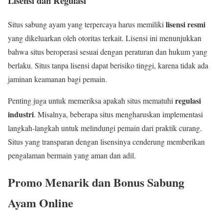
Lisensi dan Regulasi
lisensi resmi
Situs sabung ayam yang terpercaya harus memiliki
yang dikeluarkan oleh otoritas terkait. Lisensi ini menunjukkan
bahwa situs beroperasi sesuai dengan peraturan dan hukum yang
berlaku. Situs tanpa lisensi dapat berisiko tinggi, karena tidak ada
jaminan keamanan bagi pemain.
regulasi
Penting juga untuk memeriksa apakah situs mematuhi
industri
. Misalnya, beberapa situs mengharuskan implementasi
langkah-langkah untuk melindungi pemain dari praktik curang.
Situs yang transparan dengan lisensinya cenderung memberikan
pengalaman bermain yang aman dan adil.
Promo Menarik dan Bonus Sabung
Ayam Online