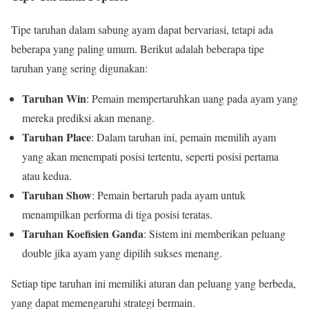
Tipe taruhan dalam sabung ayam dapat bervariasi, tetapi ada
beberapa yang paling umum. Berikut adalah beberapa tipe
taruhan yang sering digunakan:
Taruhan Win
: Pemain mempertaruhkan uang pada ayam yang
mereka prediksi akan menang.
Taruhan Place
: Dalam taruhan ini, pemain memilih ayam
yang akan menempati posisi tertentu, seperti posisi pertama
atau kedua.
Taruhan Show
: Pemain bertaruh pada ayam untuk
menampilkan performa di tiga posisi teratas.
Taruhan Koefisien Ganda
: Sistem ini memberikan peluang
double jika ayam yang dipilih sukses menang.
Setiap tipe taruhan ini memiliki aturan dan peluang yang berbeda,
yang dapat memengaruhi strategi bermain.