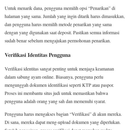
Untuk menarik dana, pengguna memilih opsi “Penarikan” di
halaman yang sama. Jumlah yang ingin ditarik harus dimasukkan,
dan pengguna harus memilih metode penarikan yang sama
dengan yang digunakan saat deposit. Pastikan semua informasi
sudah benar sebelum mengajukan permohonan penarikan.
Verifikasi Identitas Pengguna
Verifikasi identitas sangat penting untuk menjaga keamanan
dalam sabung ayam online. Biasanya, pengguna perlu
mengunggah dokumen identifikasi seperti KTP atau paspor.
Proses ini membantu situs judi untuk memastikan bahwa
pengguna adalah orang yang sah dan memenuhi syarat.
Pengguna harus mengakses bagian “Verifikasi” di akun mereka.
Di sana, mereka dapat meng-upload dokumen yang diperlukan.