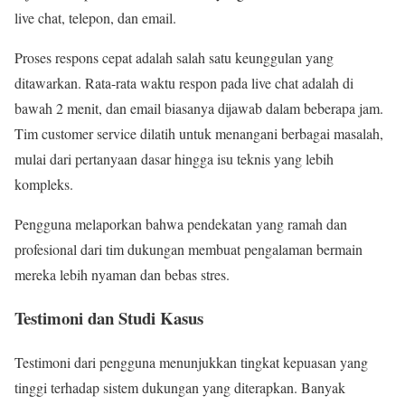
live chat, telepon, dan email.
Proses respons cepat adalah salah satu keunggulan yang
ditawarkan. Rata-rata waktu respon pada live chat adalah di
bawah 2 menit, dan email biasanya dijawab dalam beberapa jam.
Tim customer service dilatih untuk menangani berbagai masalah,
mulai dari pertanyaan dasar hingga isu teknis yang lebih
kompleks.
Pengguna melaporkan bahwa pendekatan yang ramah dan
profesional dari tim dukungan membuat pengalaman bermain
mereka lebih nyaman dan bebas stres.
Testimoni dan Studi Kasus
Testimoni dari pengguna menunjukkan tingkat kepuasan yang
tinggi terhadap sistem dukungan yang diterapkan. Banyak