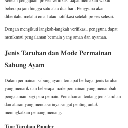
Setelah pengajuan, proses verifikasi dapat memakan waktu
beberapa jam hingga satu atau dua hari. Pengguna akan
diberitahu melalui email atau notifikasi setelah proses selesai.
Dengan mengikuti langkah-langkah verifikasi, pengguna dapat
menikmati pengalaman bermain yang aman dan nyaman.
Jenis Taruhan dan Mode Permainan
Sabung Ayam
Dalam permainan sabung ayam, terdapat berbagai jenis taruhan
yang menarik dan beberapa mode permainan yang menambah
pengalaman bagi para pemain. Pemahaman tentang jenis taruhan
dan aturan yang mendasarinya sangat penting untuk
meningkatkan peluang menang.
Tipe Taruhan Populer