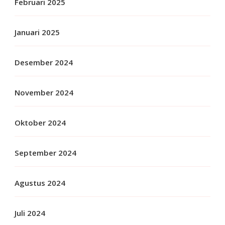
Februari 2025
Januari 2025
Desember 2024
November 2024
Oktober 2024
September 2024
Agustus 2024
Juli 2024