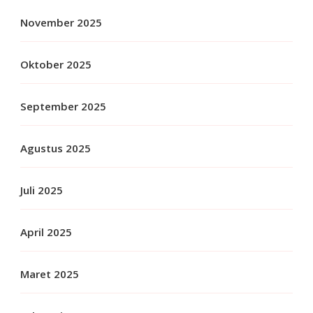
November 2025
Oktober 2025
September 2025
Agustus 2025
Juli 2025
April 2025
Maret 2025