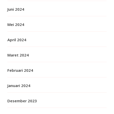
Juni 2024
Mei 2024
April 2024
Maret 2024
Februari 2024
Januari 2024
Desember 2023