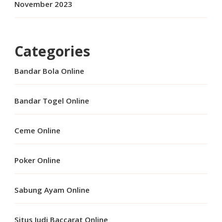
November 2023
Categories
Bandar Bola Online
Bandar Togel Online
Ceme Online
Poker Online
Sabung Ayam Online
Situs Judi Baccarat Online