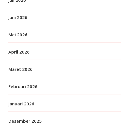
Juni 2026
Mei 2026
April 2026
Maret 2026
Februari 2026
Januari 2026
Desember 2025