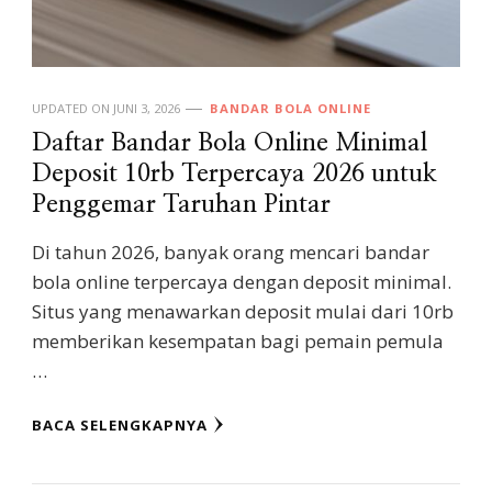
UPDATED ON
JUNI 3, 2026
BANDAR BOLA ONLINE
Daftar Bandar Bola Online Minimal
Deposit 10rb Terpercaya 2026 untuk
Penggemar Taruhan Pintar
Di tahun 2026, banyak orang mencari bandar
bola online terpercaya dengan deposit minimal.
Situs yang menawarkan deposit mulai dari 10rb
memberikan kesempatan bagi pemain pemula
…
BACA SELENGKAPNYA