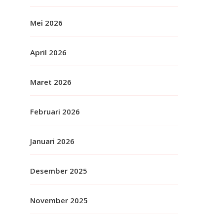
Mei 2026
April 2026
Maret 2026
Februari 2026
Januari 2026
Desember 2025
November 2025