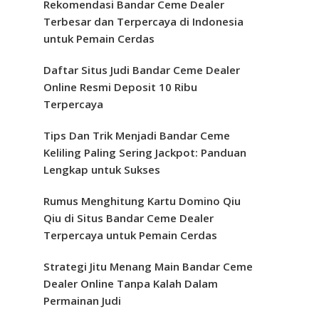
Rekomendasi Bandar Ceme Dealer
Terbesar dan Terpercaya di Indonesia
untuk Pemain Cerdas
Daftar Situs Judi Bandar Ceme Dealer
Online Resmi Deposit 10 Ribu
Terpercaya
Tips Dan Trik Menjadi Bandar Ceme
Keliling Paling Sering Jackpot: Panduan
Lengkap untuk Sukses
Rumus Menghitung Kartu Domino Qiu
Qiu di Situs Bandar Ceme Dealer
Terpercaya untuk Pemain Cerdas
Strategi Jitu Menang Main Bandar Ceme
Dealer Online Tanpa Kalah Dalam
Permainan Judi