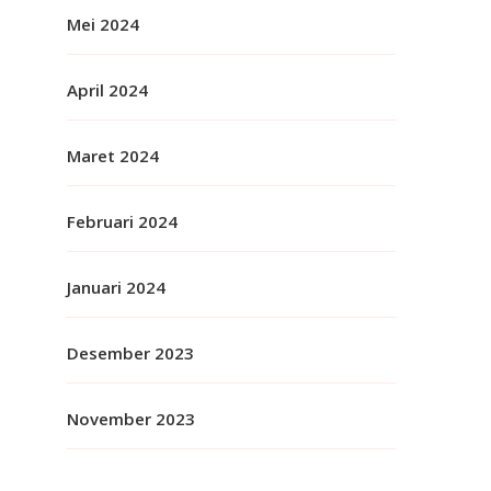
Mei 2024
April 2024
Maret 2024
Februari 2024
Januari 2024
Desember 2023
November 2023