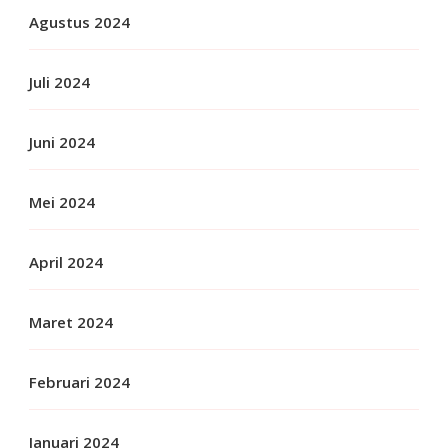
Agustus 2024
Juli 2024
Juni 2024
Mei 2024
April 2024
Maret 2024
Februari 2024
Januari 2024