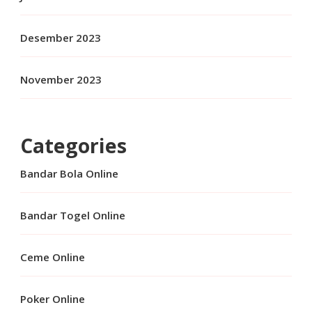
Desember 2023
November 2023
Categories
Bandar Bola Online
Bandar Togel Online
Ceme Online
Poker Online