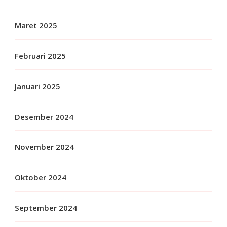
Maret 2025
Februari 2025
Januari 2025
Desember 2024
November 2024
Oktober 2024
September 2024