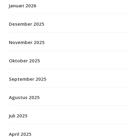
Januari 2026
Desember 2025
November 2025
Oktober 2025
September 2025
Agustus 2025
Juli 2025
April 2025