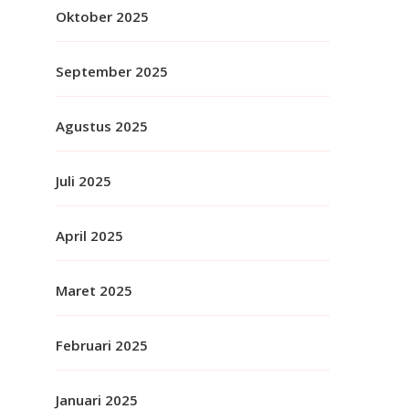
Oktober 2025
September 2025
Agustus 2025
Juli 2025
April 2025
Maret 2025
Februari 2025
Januari 2025