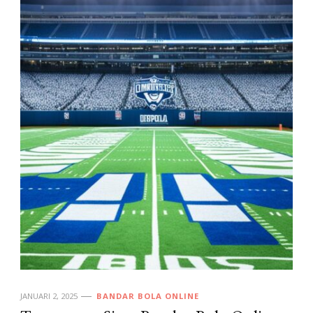
JANUARI 2, 2025
BANDAR BOLA ONLINE