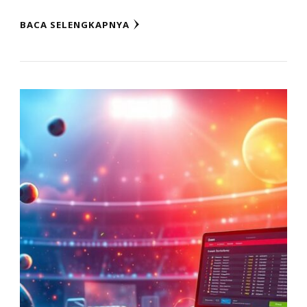
BACA SELENGKAPNYA