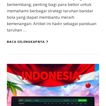
berkembang, penting bagi para bettor untuk
memahami berbagai strategi taruhan bandar
bola yang dapat membantu meraih
kemenangan. Artikel ini hadir sebagai panduan
taruhan …
BACA SELENGKAPNYA