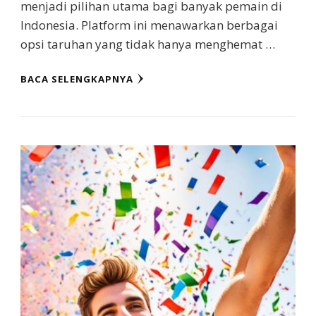
menjadi pilihan utama bagi banyak pemain di
Indonesia. Platform ini menawarkan berbagai
opsi taruhan yang tidak hanya menghemat …
BACA SELENGKAPNYA