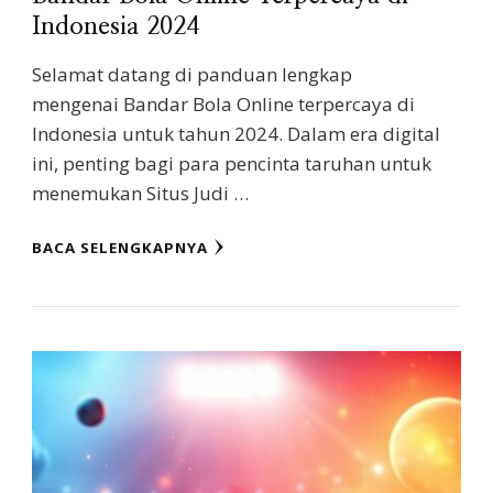
Indonesia 2024
Selamat datang di panduan lengkap
mengenai Bandar Bola Online terpercaya di
Indonesia untuk tahun 2024. Dalam era digital
ini, penting bagi para pencinta taruhan untuk
menemukan Situs Judi …
BACA SELENGKAPNYA