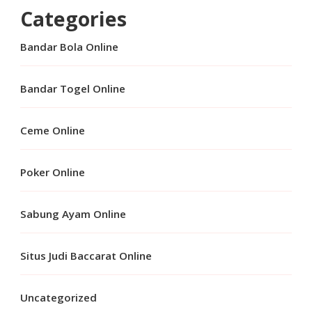
Categories
Bandar Bola Online
Bandar Togel Online
Ceme Online
Poker Online
Sabung Ayam Online
Situs Judi Baccarat Online
Uncategorized