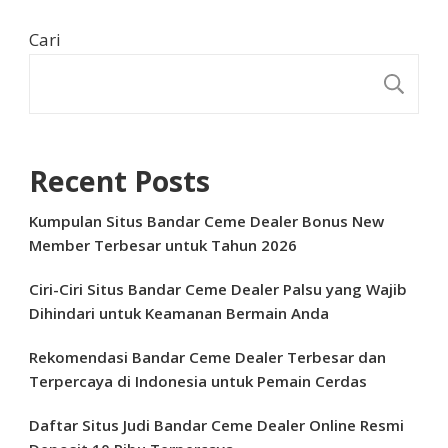
Cari
C
Recent Posts
Kumpulan Situs Bandar Ceme Dealer Bonus New
Member Terbesar untuk Tahun 2026
Ciri-Ciri Situs Bandar Ceme Dealer Palsu yang Wajib
Dihindari untuk Keamanan Bermain Anda
Rekomendasi Bandar Ceme Dealer Terbesar dan
Terpercaya di Indonesia untuk Pemain Cerdas
Daftar Situs Judi Bandar Ceme Dealer Online Resmi