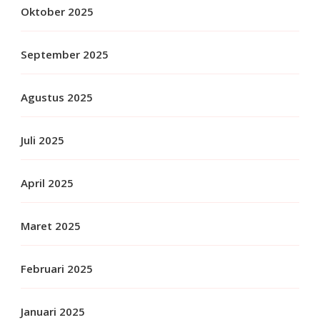
Oktober 2025
September 2025
Agustus 2025
Juli 2025
April 2025
Maret 2025
Februari 2025
Januari 2025