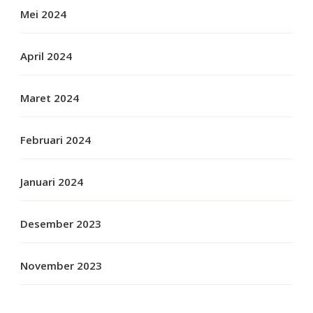
Mei 2024
April 2024
Maret 2024
Februari 2024
Januari 2024
Desember 2023
November 2023