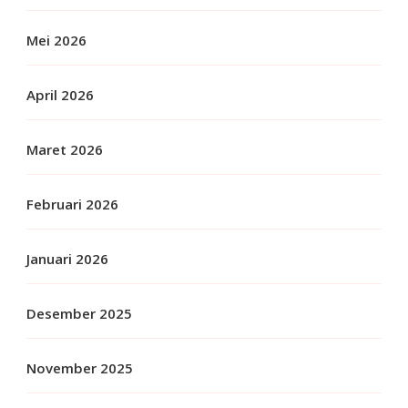
Mei 2026
April 2026
Maret 2026
Februari 2026
Januari 2026
Desember 2025
November 2025