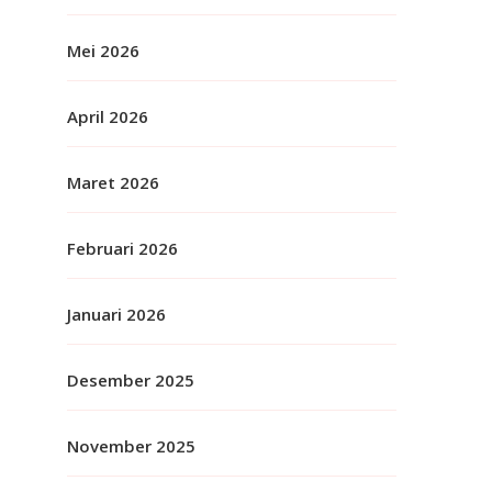
Mei 2026
April 2026
Maret 2026
Februari 2026
Januari 2026
Desember 2025
November 2025