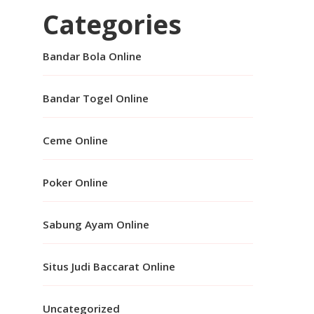
Categories
Bandar Bola Online
Bandar Togel Online
Ceme Online
Poker Online
Sabung Ayam Online
Situs Judi Baccarat Online
Uncategorized