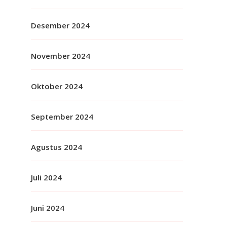
Desember 2024
November 2024
Oktober 2024
September 2024
Agustus 2024
Juli 2024
Juni 2024