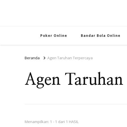
Poker Online
Bandar Bola Online
Beranda
Agen Taruhan Terpercaya
Agen Taruhan 
Menampilkan: 1 - 1 dari 1 HASIL