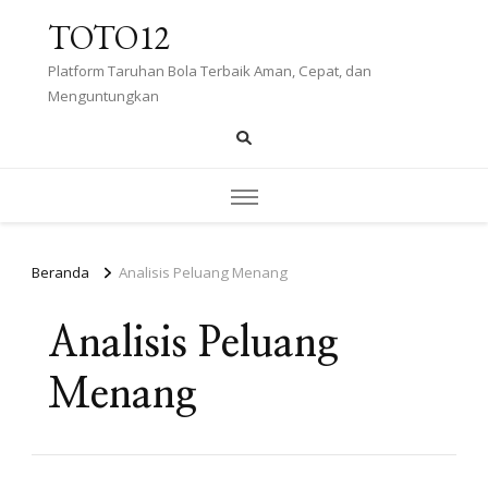
TOTO12
Platform Taruhan Bola Terbaik Aman, Cepat, dan
Menguntungkan
Beranda
Analisis Peluang Menang
Analisis Peluang
Menang