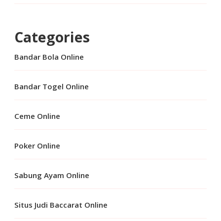
Categories
Bandar Bola Online
Bandar Togel Online
Ceme Online
Poker Online
Sabung Ayam Online
Situs Judi Baccarat Online