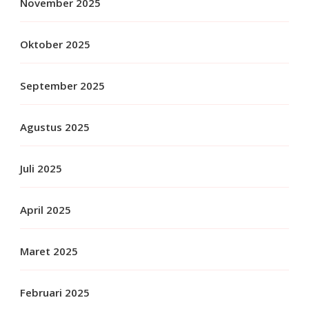
November 2025
Oktober 2025
September 2025
Agustus 2025
Juli 2025
April 2025
Maret 2025
Februari 2025