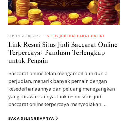
SEPTEMBER 18, 2025
SITUS JUDI BACCARAT ONLINE
Link Resmi Situs Judi Baccarat Online
Terpercaya: Panduan Terlengkap
untuk Pemain
Baccarat online telah mengambil alih dunia
perjudian, menarik banyak pemain dengan
kesederhanaannya dan peluang menegangkan
yang ditawarkannya. Link resmi situs judi
baccarat online terpercaya menyediakan …
BACA SELENGKAPNYA