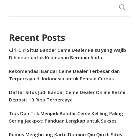
C
Recent Posts
Ciri-Ciri Situs Bandar Ceme Dealer Palsu yang Wajib
Dihindari untuk Keamanan Bermain Anda
Rekomendasi Bandar Ceme Dealer Terbesar dan
Terpercaya di Indonesia untuk Pemain Cerdas
Daftar Situs Judi Bandar Ceme Dealer Online Resmi
Deposit 10 Ribu Terpercaya
Tips Dan Trik Menjadi Bandar Ceme Keliling Paling
Sering Jackpot: Panduan Lengkap untuk Sukses
Rumus Menghitung Kartu Domino Qiu Qiu di Situs