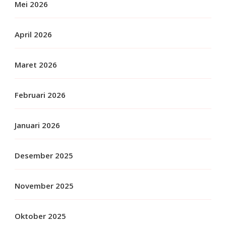
Mei 2026
April 2026
Maret 2026
Februari 2026
Januari 2026
Desember 2025
November 2025
Oktober 2025