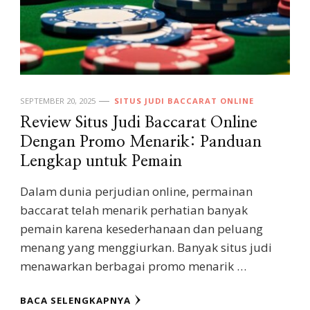
SEPTEMBER 20, 2025
SITUS JUDI BACCARAT ONLINE
Review Situs Judi Baccarat Online
Dengan Promo Menarik: Panduan
Lengkap untuk Pemain
Dalam dunia perjudian online, permainan
baccarat telah menarik perhatian banyak
pemain karena kesederhanaan dan peluang
menang yang menggiurkan. Banyak situs judi
menawarkan berbagai promo menarik …
BACA SELENGKAPNYA