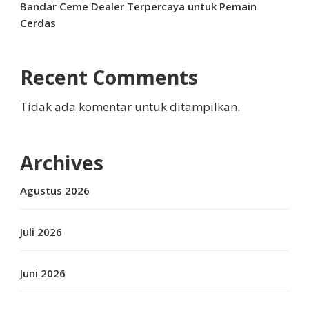
Bandar Ceme Dealer Terpercaya untuk Pemain
Cerdas
Recent Comments
Tidak ada komentar untuk ditampilkan.
Archives
Agustus 2026
Juli 2026
Juni 2026