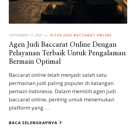
SEPTEMBER 17, 2025
SITUS JUDI BACCARAT ONLINE
Agen Judi Baccarat Online Dengan
Pelayanan Terbaik Untuk Pengalaman
Bermain Optimal
Baccarat online telah menjadi salah satu
permainan judi paling populer di kalangan
pemain Indonesia. Dalam memilih agen judi
baccarat online, penting untuk menemukan
platform yang …
BACA SELENGKAPNYA