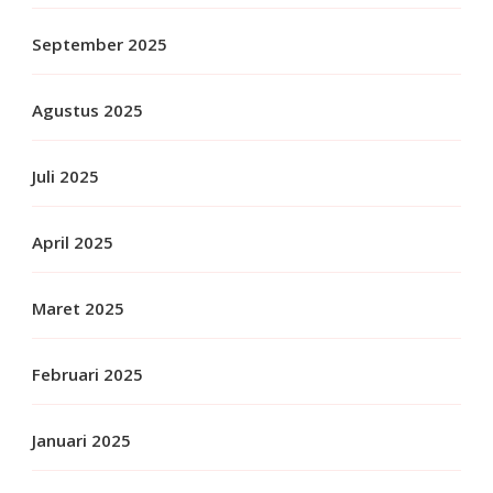
September 2025
Agustus 2025
Juli 2025
April 2025
Maret 2025
Februari 2025
Januari 2025