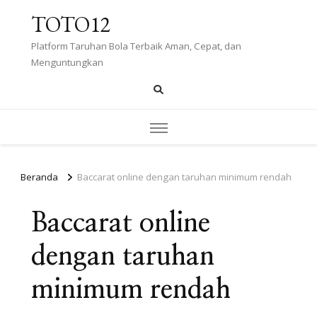
TOTO12
Platform Taruhan Bola Terbaik Aman, Cepat, dan
Menguntungkan
Beranda
Baccarat online dengan taruhan minimum rendah
Baccarat online
dengan taruhan
minimum rendah