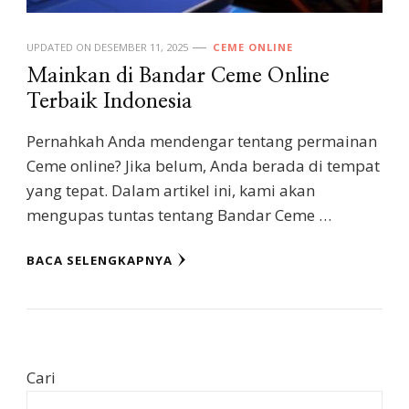
UPDATED ON
DESEMBER 11, 2025
CEME ONLINE
Mainkan di Bandar Ceme Online
Terbaik Indonesia
Pernahkah Anda mendengar tentang permainan
Ceme online? Jika belum, Anda berada di tempat
yang tepat. Dalam artikel ini, kami akan
mengupas tuntas tentang Bandar Ceme …
BACA SELENGKAPNYA
Cari