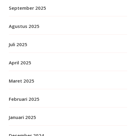
September 2025
Agustus 2025
Juli 2025
April 2025
Maret 2025
Februari 2025
Januari 2025
Desember 2024