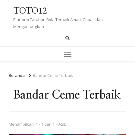
TOTO12
Platform Taruhan Bola Terbaik Aman, Cepat, dan
Menguntungkan
Beranda
Bandar Ceme Terbaik
Bandar Ceme Terbaik
Menampilkan: 1 - 1 dari 1 HASIL