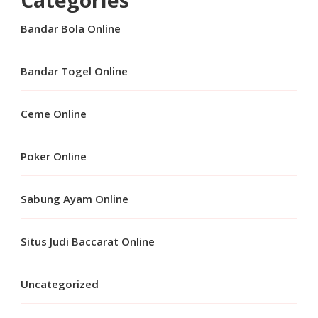
Bandar Bola Online
Bandar Togel Online
Ceme Online
Poker Online
Sabung Ayam Online
Situs Judi Baccarat Online
Uncategorized