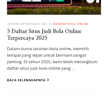
UPDATED ON
FEBRUARI 9, 2025
BANDAR BOLA ONLINE
5 Daftar Situs Judi Bola Online
Terpercaya 2025
Dalam dunia taruhan bola online, memilih
tempat yang tepat untuk bermain sangat
penting. Di tahun 2025, kami telah merangkum
daftar situs judi bola online yang …
BACA SELENGKAPNYA