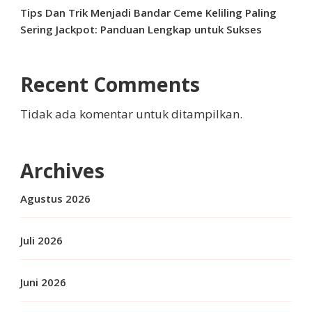
Tips Dan Trik Menjadi Bandar Ceme Keliling Paling
Sering Jackpot: Panduan Lengkap untuk Sukses
Recent Comments
Tidak ada komentar untuk ditampilkan.
Archives
Agustus 2026
Juli 2026
Juni 2026