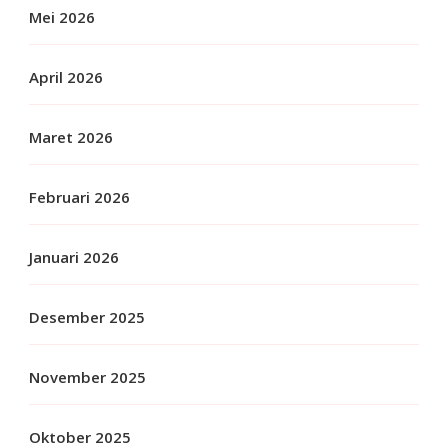
Mei 2026
April 2026
Maret 2026
Februari 2026
Januari 2026
Desember 2025
November 2025
Oktober 2025