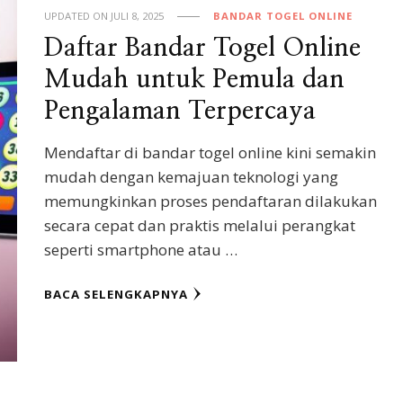
UPDATED ON
JULI 8, 2025
BANDAR TOGEL ONLINE
Daftar Bandar Togel Online
Mudah untuk Pemula dan
Pengalaman Terpercaya
Mendaftar di bandar togel online kini semakin
mudah dengan kemajuan teknologi yang
memungkinkan proses pendaftaran dilakukan
secara cepat dan praktis melalui perangkat
seperti smartphone atau …
BACA SELENGKAPNYA