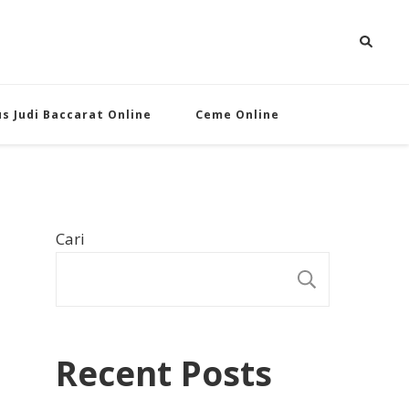
us Judi Baccarat Online
Ceme Online
Cari
CARI
Recent Posts