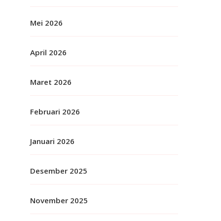
Mei 2026
April 2026
Maret 2026
Februari 2026
Januari 2026
Desember 2025
November 2025