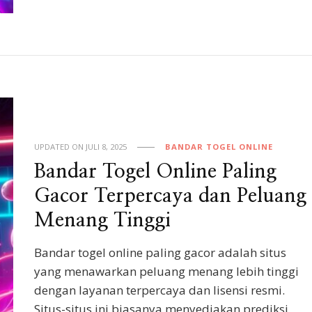
UPDATED ON
JULI 8, 2025
BANDAR TOGEL ONLINE
Bandar Togel Online Paling
Gacor Terpercaya dan Peluang
Menang Tinggi
Bandar togel online paling gacor adalah situs
yang menawarkan peluang menang lebih tinggi
dengan layanan terpercaya dan lisensi resmi.
Situs-situs ini biasanya menyediakan prediksi