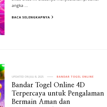
angka …
BACA SELENGKAPNYA
UPDATED ON
JULI 8, 2025
BANDAR TOGEL ONLINE
Bandar Togel Online 4D
Terpercaya untuk Pengalaman
Bermain Aman dan