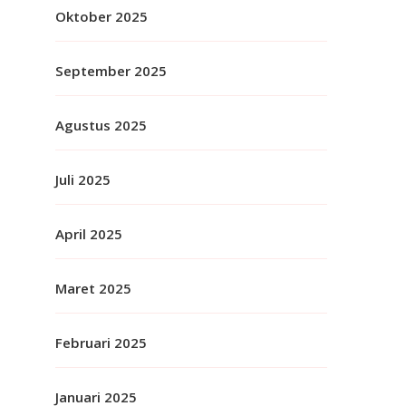
Oktober 2025
September 2025
Agustus 2025
Juli 2025
April 2025
Maret 2025
Februari 2025
Januari 2025