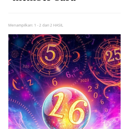
Menampilkan: 1 - 2 dari 2 HASIL