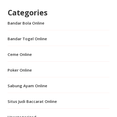
Categories
Bandar Bola Online
Bandar Togel Online
Ceme Online
Poker Online
Sabung Ayam Online
Situs Judi Baccarat Online
Uncategorized