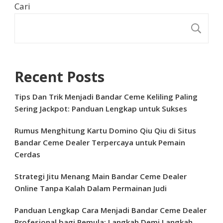
Cari
C
Recent Posts
Tips Dan Trik Menjadi Bandar Ceme Keliling Paling
Sering Jackpot: Panduan Lengkap untuk Sukses
Rumus Menghitung Kartu Domino Qiu Qiu di Situs
Bandar Ceme Dealer Terpercaya untuk Pemain
Cerdas
Strategi Jitu Menang Main Bandar Ceme Dealer
Online Tanpa Kalah Dalam Permainan Judi
Panduan Lengkap Cara Menjadi Bandar Ceme Dealer
Profesional bagi Pemula: Langkah Demi Langkah