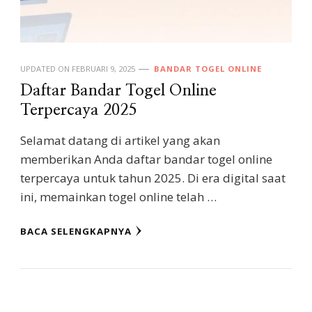
UPDATED ON
FEBRUARI 9, 2025
BANDAR TOGEL ONLINE
Daftar Bandar Togel Online
Terpercaya 2025
Selamat datang di artikel yang akan
memberikan Anda daftar bandar togel online
terpercaya untuk tahun 2025. Di era digital saat
ini, memainkan togel online telah …
BACA SELENGKAPNYA