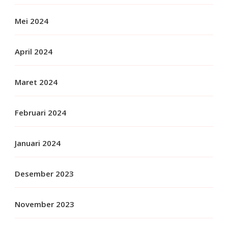
Mei 2024
April 2024
Maret 2024
Februari 2024
Januari 2024
Desember 2023
November 2023