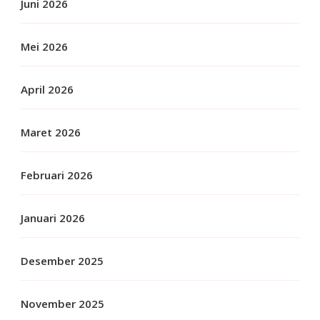
Juni 2026
Mei 2026
April 2026
Maret 2026
Februari 2026
Januari 2026
Desember 2025
November 2025