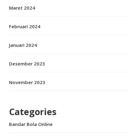
Maret 2024
Februari 2024
Januari 2024
Desember 2023
November 2023
Categories
Bandar Bola Online