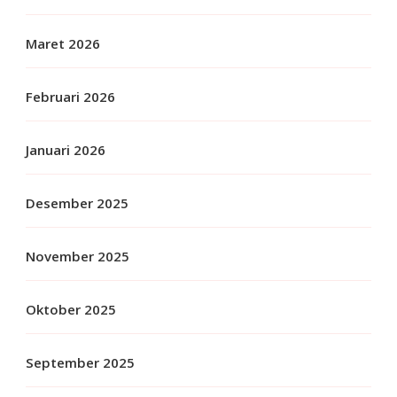
Maret 2026
Februari 2026
Januari 2026
Desember 2025
November 2025
Oktober 2025
September 2025