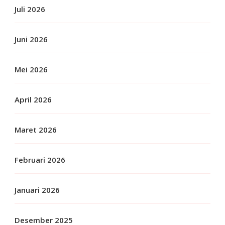
Juli 2026
Juni 2026
Mei 2026
April 2026
Maret 2026
Februari 2026
Januari 2026
Desember 2025