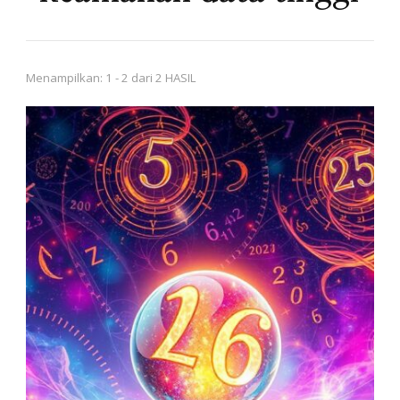
Menampilkan: 1 - 2 dari 2 HASIL