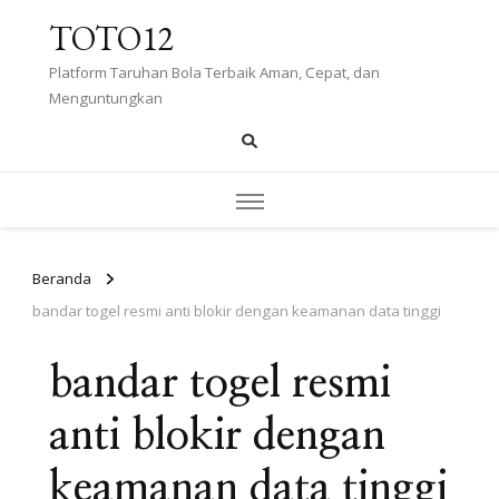
TOTO12
Platform Taruhan Bola Terbaik Aman, Cepat, dan
Menguntungkan
Beranda
bandar togel resmi anti blokir dengan keamanan data tinggi
bandar togel resmi
anti blokir dengan
keamanan data tinggi