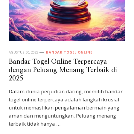
AGUSTUS 30, 2025
BANDAR TOGEL ONLINE
Bandar Togel Online Terpercaya
dengan Peluang Menang Terbaik di
2025
Dalam dunia perjudian daring, memilih bandar
togel online terpercaya adalah langkah krusial
untuk memastikan pengalaman bermain yang
aman dan menguntungkan. Peluang menang
terbaik tidak hanya …