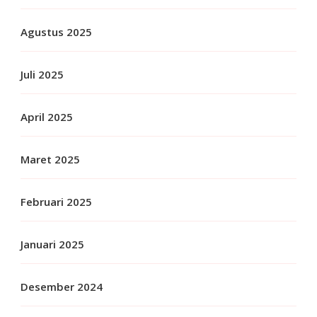
Agustus 2025
Juli 2025
April 2025
Maret 2025
Februari 2025
Januari 2025
Desember 2024