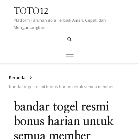
TOTO12
Platform Taruhan Bola Terbaik Aman, Cepat, dan
Menguntungkan
Beranda
bandar togel resmi bonus harian untuk semua member
bandar togel resmi
bonus harian untuk
semua member