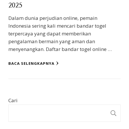
2025
Dalam dunia perjudian online, pemain
Indonesia sering kali mencari bandar togel
terpercaya yang dapat memberikan
pengalaman bermain yang aman dan
menyenangkan. Daftar bandar togel online …
BACA SELENGKAPNYA
Cari
C