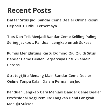
Recent Posts
Daftar Situs Judi Bandar Ceme Dealer Online Resmi
Deposit 10 Ribu Terpercaya
Tips Dan Trik Menjadi Bandar Ceme Keliling Paling
Sering Jackpot: Panduan Lengkap untuk Sukses
Rumus Menghitung Kartu Domino Qiu Qiu di Situs
Bandar Ceme Dealer Terpercaya untuk Pemain
Cerdas
Strategi Jitu Menang Main Bandar Ceme Dealer
Online Tanpa Kalah Dalam Permainan Judi
Panduan Lengkap Cara Menjadi Bandar Ceme Dealer
Profesional bagi Pemula: Langkah Demi Langkah
Menuju Sukses