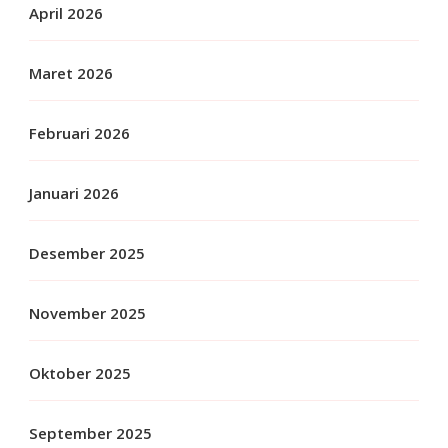
April 2026
Maret 2026
Februari 2026
Januari 2026
Desember 2025
November 2025
Oktober 2025
September 2025