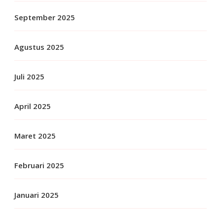
September 2025
Agustus 2025
Juli 2025
April 2025
Maret 2025
Februari 2025
Januari 2025